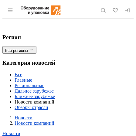
Раздел навигации по сайту eqinfo.ru
Краснокамский завод представил новые
Фильтры
Регион
Все регионы
Категория новостей
Все
Главные
Региональные
Дальнее зарубежье
Ближнее зарубежье
Новости компаний
Обзоры отрасли
Новости
Разделы
Новости
Новости компаний
Новости