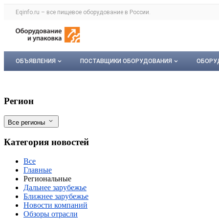
Раздел навигации по сайту eqinfo.ru
Eqinfo.ru – все
пищевое оборудование
в России.
Авторизация и меню пользователя
Навигация по разделам сайта eqinfo.ru
ОБЪЯВЛЕНИЯ
ПОСТАВЩИКИ ОБОРУДОВАНИЯ
ОБОРУ
Все объявления
О каталоге компаний
Обор
Контроль ввоза оплодотворенной икры 
Фильтры
Регион
Мои объявления
Каталог компаний
Мое 
Все регионы
Моя компания
Категория новостей
Платное размещение
Все
Главные
Региональные
Дальнее зарубежье
Ближнее зарубежье
Новости компаний
Обзоры отрасли