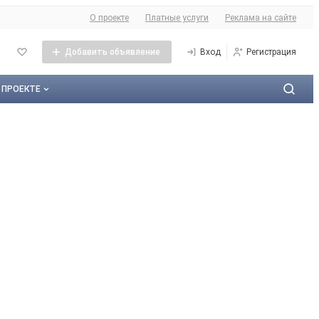
О сайте
О проекте
Платные услуги
Реклама на сайте
Добавить объявление
Вход
Регистрация
 ПРОЕКТЕ
О проекте
Контактная информация
Публичная оферта
Реклама на сайте
Карта сайта
Контакты