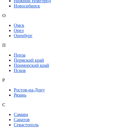
Нижний Новгород
Новосибирск
О
Омск
Орел
Оренбург
П
Пенза
Пермский край
Приморский край
Псков
Р
Ростов-на-Дону
Рязань
С
Самара
Саратов
Севастополь