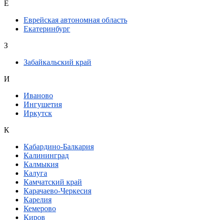
Е
Еврейская автономная область
Екатеринбург
З
Забайкальский край
И
Иваново
Ингушетия
Иркутск
К
Кабардино-Балкария
Калининград
Калмыкия
Калуга
Камчатский край
Карачаево-Черкесия
Карелия
Кемерово
Киров