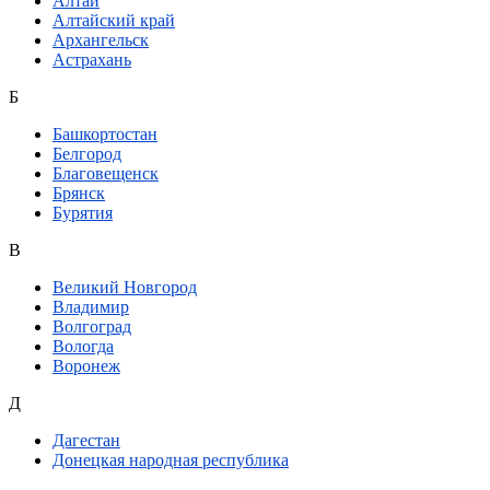
Алтай
Алтайский край
Архангельск
Астрахань
Б
Башкортостан
Белгород
Благовещенск
Брянск
Бурятия
В
Великий Новгород
Владимир
Волгоград
Вологда
Воронеж
Д
Дагестан
Донецкая народная республика