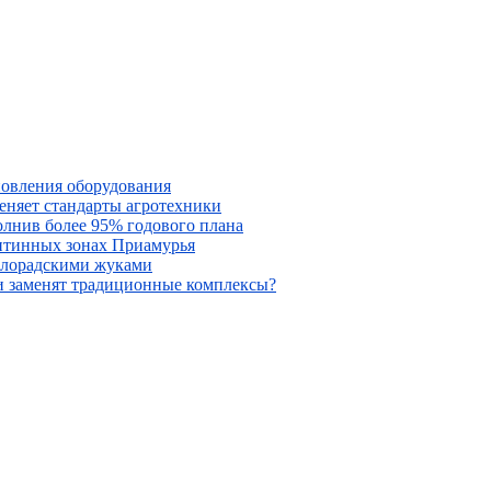
новления оборудования
меняет стандарты агротехники
олнив более 95% годового плана
антинных зонах Приамурья
колорадскими жуками
ни заменят традиционные комплексы?