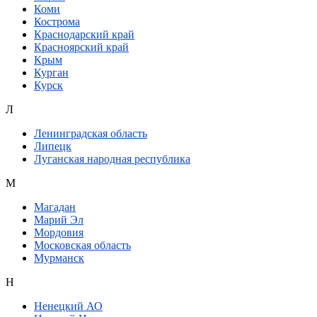
Коми
Кострома
Краснодарский край
Красноярский край
Крым
Курган
Курск
Л
Ленинградская область
Липецк
Луганская народная республика
М
Магадан
Марий Эл
Мордовия
Московская область
Мурманск
Н
Ненецкий АО