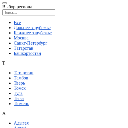
Выбор региона
Поиск региона
Все
Дальнее зарубежье
Ближнее зарубежье
Москва
Санкт-Петербург
Татарстан
Башкортостан
Т
Татарстан
Тамбов
Тверь
Томск
Тула
Тыва
Тюмень
А
Адыгея