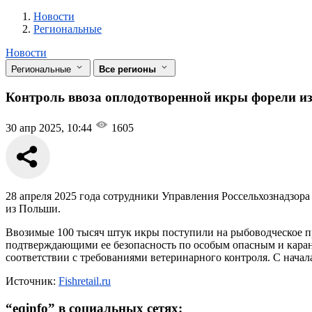
Новости
Разделы
Новости
Региональные
Новости
Региональные
Все регионы
Контроль ввоза оплодотворенной икры форели и
30 апр 2025, 10:44
1605
28 апреля 2025 года сотрудники Управления Россельхознадзор
из Польши.
Ввозимые 100 тысяч штук икры поступили на рыбоводческое п
подтверждающими ее безопасность по особым опасным и каран
соответствии с требованиями ветеринарного контроля. С нача
Источник:
Fishretail.ru
“
eqinfo
” в социальных сетях: