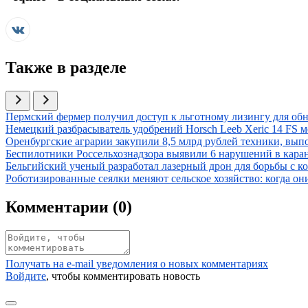
Также в разделе
Иллюстрация новости
Пермский фермер получил доступ к льготному лизингу для об
Иллюстрация новости
Немецкий разбрасыватель удобрений Horsch Leeb Xeric 14 FS 
Иллюстрация новости
Оренбургские аграрии закупили 8,5 млрд рублей техники, вып
Иллюстрация новости
Беспилотники Россельхознадзора выявили 6 нарушений в кар
Иллюстрация новости
Бельгийский ученый разработал лазерный дрон для борьбы с 
Иллюстрация новости
Роботизированные сеялки меняют сельское хозяйство: когда о
Комментарии (
0
)
Получать на e‑mail уведомления о новых комментариях
Войдите
, чтобы комментировать новость