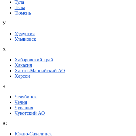
Тула
Тыва
Тюмень
У
Удмуртия
Ульяновск
Х
Хабаровский край
Хакасия
Ханты-Мансийский АО
Херсон
Ч
Челябинск
Чечня
Чувашия
Чукотский АО
Ю
Южно-Сахалинск