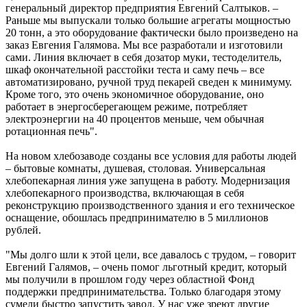
генеральный директор предприятия Евгений Салтыков. –
Раньше мы выпускали только большие агрегаты мощностью
20 тонн, а это оборудование фактически было произведено на
заказ Евгения Галямова. Мы все разработали и изготовили
сами. Линия включает в себя дозатор муки, тестоделитель,
шкаф окончательной расстойки теста и саму печь – все
автоматизировано, ручной труд пекарей сведен к минимуму.
Кроме того, это очень экономичное оборудование, оно
работает в энергосберегающем режиме, потребляет
электроэнергии на 40 процентов меньше, чем обычная
ротационная печь".
На новом хлебозаводе созданы все условия для работы людей
– бытовые комнаты, душевая, столовая. Универсальная
хлебопекарная линия уже запущена в работу. Модернизация
хлебопекарного производства, включающая в себя
реконструкцию производственного здания и его техническое
оснащение, обошлась предпринимателю в 5 миллионов
рублей.
"Мы долго шли к этой цели, все давалось с трудом, – говорит
Евгений Галямов, – очень помог льготный кредит, который
мы получили в прошлом году через областной Фонд
поддержки предпринимательства. Только благодаря этому
сумели быстро запустить завод. У нас уже зреют другие