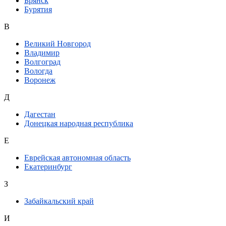
Брянск
Бурятия
В
Великий Новгород
Владимир
Волгоград
Вологда
Воронеж
Д
Дагестан
Донецкая народная республика
Е
Еврейская автономная область
Екатеринбург
З
Забайкальский край
И