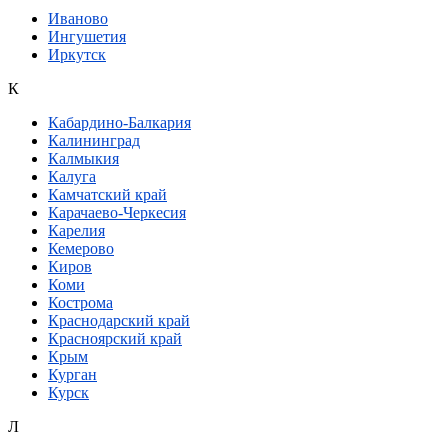
Иваново
Ингушетия
Иркутск
К
Кабардино-Балкария
Калининград
Калмыкия
Калуга
Камчатский край
Карачаево-Черкесия
Карелия
Кемерово
Киров
Коми
Кострома
Краснодарский край
Красноярский край
Крым
Курган
Курск
Л