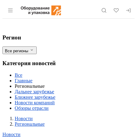
Раздел навигации по сайту eqinfo.ru
Кемеровская область: ноу-хау сельской
Фильтры
Регион
Все регионы
Категория новостей
Все
Главные
Региональные
Дальнее зарубежье
Ближнее зарубежье
Новости компаний
Обзоры отрасли
Новости
Разделы
Новости
Региональные
Новости