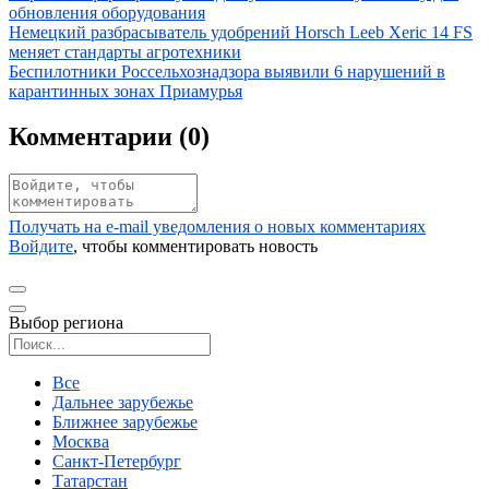
обновления оборудования
Иллюстрация новости
Немецкий разбрасыватель удобрений Horsch Leeb Xeric 14 FS
меняет стандарты агротехники
Иллюстрация новости
Беспилотники Россельхознадзора выявили 6 нарушений в
карантинных зонах Приамурья
Комментарии (
0
)
Получать на e‑mail уведомления о новых комментариях
Войдите
, чтобы комментировать новость
Выбор региона
Поиск региона
Все
Дальнее зарубежье
Ближнее зарубежье
Москва
Санкт-Петербург
Татарстан