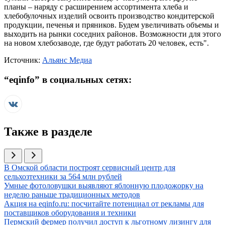
планы – наряду с расширением ассортимента хлеба и
хлебобулочных изделий освоить производство кондитерской
продукции, печенья и пряников. Будем увеличивать объемы и
выходить на рынки соседних районов. Возможности для этого
на новом хлебозаводе, где будут работать 20 человек, есть".
Источник:
Альянс Медиа
“
eqinfo
” в социальных сетях:
Также в разделе
Иллюстрация новости
В Омской области построят сервисный центр для
сельхозтехники за 564 млн рублей
Иллюстрация новости
Умные фотоловушки выявляют яблонную плодожорку на
неделю раньше традиционных методов
Иллюстрация новости
Акция на eqinfo.ru: посчитайте потенциал от рекламы для
поставщиков оборудования и техники
Иллюстрация новости
Пермский фермер получил доступ к льготному лизингу для