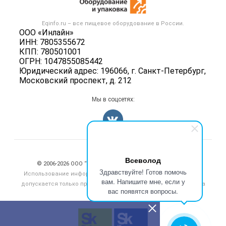
Публичная оферта
Вакансии
Тара и упаковка
Контактная информация
Блог
Eqinfo.ru – все
пищевое оборудование
в России.
Б/у оборудование
Политика обработки персональных данных
ООО «Инлайн»
Вакансии
ИНН: 7805355672
Для СМИ
КПП: 780501001
Информация о компаниях
ОГРН: 1047855085442
Добавить объявление
Юридический адрес: 196066, г. Санкт-Петербург,
Московский проспект, д. 212
Карта объявлений
Мы в соцсетях:
Счетчики, авторское право, логотипы
Всеволод
© 2006‑2026 ООО “Инлайн”. 12+ Все права защищены.
Здравствуйте! Готов помочь
Использование информации, размещенной на данном сайте,
вам. Напишите мне, если у
допускается только при размещении активной гиперссылки на
вас появятся вопросы.
сайт
eqinfo.ru