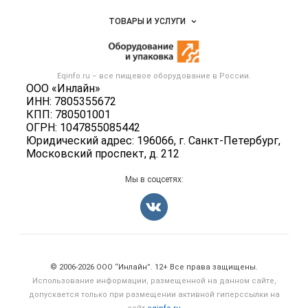
Услуги и цены
Объявления
ТОВАРЫ И УСЛУГИ
Размещение рекламы
Новости рынка
Оборудование для пищепрома
Публичная оферта
Вакансии
Тара и упаковка
Контактная информация
Блог
Eqinfo.ru – все
пищевое оборудование
в России.
Б/у оборудование
Политика обработки персональных данных
ООО «Инлайн»
Вакансии
ИНН: 7805355672
Для СМИ
КПП: 780501001
Информация о компаниях
ОГРН: 1047855085442
Добавить объявление
Юридический адрес: 196066, г. Санкт-Петербург,
Московский проспект, д. 212
Карта объявлений
Мы в соцсетях:
Счетчики, авторское право, логотипы
© 2006‑2026 ООО “Инлайн”. 12+ Все права защищены.
Использование информации, размещенной на данном сайте,
допускается только при размещении активной гиперссылки на