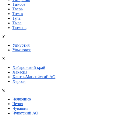
Тамбов
Тверь
Томск
Тула
Тыва
Тюмень
У
Удмуртия
Ульяновск
Х
Хабаровский край
Хакасия
Ханты-Мансийский АО
Херсон
Ч
Челябинск
Чечня
Чувашия
Чукотский АО