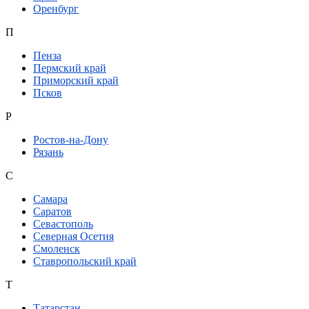
Оренбург
П
Пенза
Пермский край
Приморский край
Псков
Р
Ростов-на-Дону
Рязань
С
Самара
Саратов
Севастополь
Северная Осетия
Смоленск
Ставропольский край
Т
Татарстан