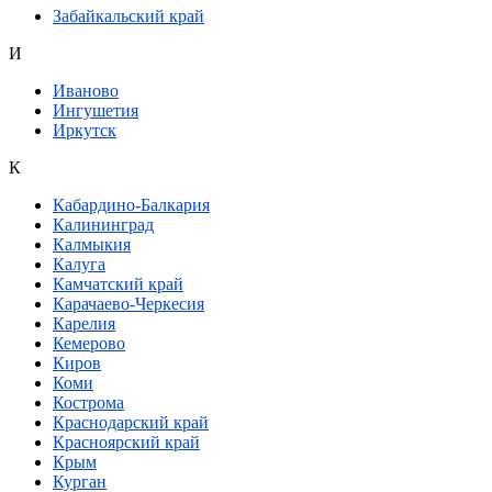
Забайкальский край
И
Иваново
Ингушетия
Иркутск
К
Кабардино-Балкария
Калининград
Калмыкия
Калуга
Камчатский край
Карачаево-Черкесия
Карелия
Кемерово
Киров
Коми
Кострома
Краснодарский край
Красноярский край
Крым
Курган