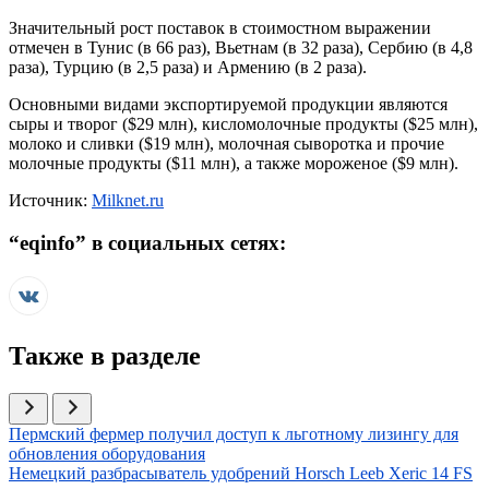
Значительный рост поставок в стоимостном выражении
отмечен в Тунис (в 66 раз), Вьетнам (в 32 раза), Сербию (в 4,8
раза), Турцию (в 2,5 раза) и Армению (в 2 раза).
Основными видами экспортируемой продукции являются
сыры и творог ($29 млн), кисломолочные продукты ($25 млн),
молоко и сливки ($19 млн), молочная сыворотка и прочие
молочные продукты ($11 млн), а также мороженое ($9 млн).
Источник:
Milknet.ru
“
eqinfo
” в социальных сетях:
Также в разделе
Иллюстрация новости
Пермский фермер получил доступ к льготному лизингу для
обновления оборудования
Иллюстрация новости
Немецкий разбрасыватель удобрений Horsch Leeb Xeric 14 FS