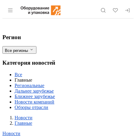
Раздел навигации по сайту eqinfo.ru
Казахстан стал главным покупателем мо
Фильтры
Регион
Все регионы
Категория новостей
Все
Главные
Региональные
Дальнее зарубежье
Ближнее зарубежье
Новости компаний
Обзоры отрасли
Новости
Разделы
Новости
Главные
Новости