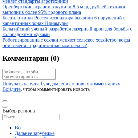
меняет стандарты агротехники
Иллюстрация новости
Оренбургские аграрии закупили 8,5 млрд рублей техники,
выполнив более 95% годового плана
Иллюстрация новости
Беспилотники Россельхознадзора выявили 6 нарушений в
карантинных зонах Приамурья
Иллюстрация новости
Бельгийский ученый разработал лазерный дрон для борьбы с
колорадскими жуками
Иллюстрация новости
Роботизированные сеялки меняют сельское хозяйство: когда
они заменят традиционные комплексы?
Комментарии (
0
)
Получать на e‑mail уведомления о новых комментариях
Войдите
, чтобы комментировать новость
Выбор региона
Поиск региона
Все
Дальнее зарубежье