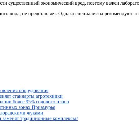
сти существенный экономический вред, поэтому важен лаборат
ого вида, не представляет. Однако специалисты рекомендуют т
новления оборудования
меняет стандарты агротехники
олнив более 95% годового плана
антинных зонах Приамурья
колорадскими жуками
ни заменят традиционные комплексы?