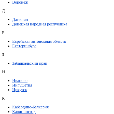
Воронеж
Д
Дагестан
Донецкая народная республика
Е
Еврейская автономная область
Екатеринбург
З
Забайкальский край
И
Иваново
Ингушетия
Иркутск
К
Кабардино-Балкария
Калининград