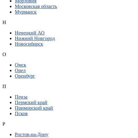
Мордовия
Московская область
Мурманск
Н
Ненецкий АО
Нижний Новгород
Новосибирск
О
Омск
Орел
Оренбург
П
Пенза
Пермский край
Приморский край
Псков
Р
Ростов-на-Дону