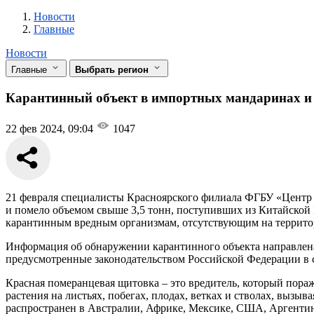
Новости
Разделы
Новости
Главные
Новости
Главные
Выбрать регион
Карантинный объект в импортных мандаринах и 
22 фев 2024, 09:04
1047
21 февраля специалисты Красноярского филиала ФГБУ «Центр 
и помело объемом свыше 3,5 тонн, поступивших из Китайской Н
карантинным вредным организмам, отсутствующим на территор
Информация об обнаружении карантинного объекта направлена
предусмотренные законодательством Российской Федерации в 
Красная померанцевая щитовка – это вредитель, который пораж
растения на листьях, побегах, плодах, ветках и стволах, выз
распространен в Австралии, Африке, Мексике, США, Аргентине