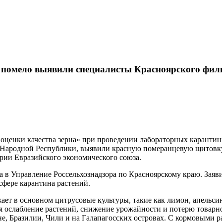
помело выявили специалисты Красноярского фили
оценки качества зерна» при проведении лабораторных каранти
ародной Республики, выявили красную померанцевую щитовку (Aon
ии Евразийского экономического союза.
 в Управление Россельхознадзора по Красноярскому краю. Заяв
сфере карантина растений.
ает в основном цитрусовые культуры, такие как лимон, апельси
ывая ослабление растений, снижение урожайности и потерю товар
, Бразилии, Чили и на Галапагосских островах. С кормовыми ра