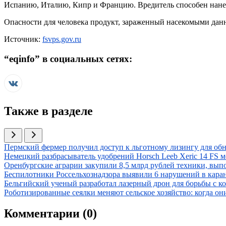
Испанию, Италию, Кипр и Францию. Вредитель способен нане
Опасности для человека продукт, зараженный насекомыми данн
Источник:
fsvps.gov.ru
“
eqinfo
” в социальных сетях:
Также в разделе
Иллюстрация новости
Пермский фермер получил доступ к льготному лизингу для об
Иллюстрация новости
Немецкий разбрасыватель удобрений Horsch Leeb Xeric 14 FS 
Иллюстрация новости
Оренбургские аграрии закупили 8,5 млрд рублей техники, вып
Иллюстрация новости
Беспилотники Россельхознадзора выявили 6 нарушений в кар
Иллюстрация новости
Бельгийский ученый разработал лазерный дрон для борьбы с 
Иллюстрация новости
Роботизированные сеялки меняют сельское хозяйство: когда о
Комментарии (
0
)