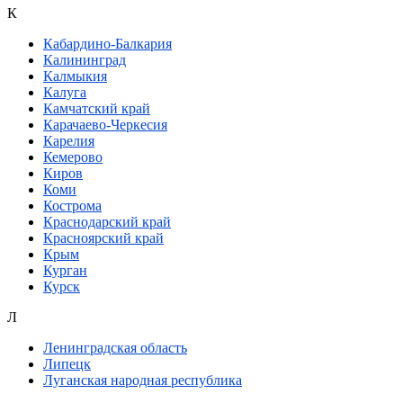
К
Кабардино-Балкария
Калининград
Калмыкия
Калуга
Камчатский край
Карачаево-Черкесия
Карелия
Кемерово
Киров
Коми
Кострома
Краснодарский край
Красноярский край
Крым
Курган
Курск
Л
Ленинградская область
Липецк
Луганская народная республика