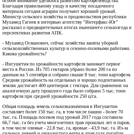
особое внимание уделялось развитию картофелеводства.
Благодаря правильному уходу и качеству посадочного
материала сегодня аграрии получают хороший урожай.
Министр сельского хозяйства и продовольствия республики
Мухамед Гагиев в интервью агентству "Интерфакс-Юг"
рассказал о предварительных итогах нынешнего сельхозгода и
перспективах развития АПК.
- Мухамед Османович, сейчас хозяйства заняты уборкой
сельскохозяйственных культур и сезонно-полевыми работами.
Какова урожайность?
- Ингушетия по урожайности картофеля занимает первое
место в России. Из 705 гектаров убрано более 200 га по
данным на 5 сентября и собрано свыше 8 тыс. тонн картофеля.
Средняя урожайность на отдельных и хорошо подпитанных
землях достигает 400 центнеров с гектара. Для сравнения: на
аналогичную дату прошлого года было собрано 5 тыс. тонн
картофеля при средней урожайности 250 ц/га.
Общая площадь земель сельхозназначения в Ингушетии
составляет более 150 тыс. га, в том числе пашни - более 70
тыс. га. Площадь посевов под урожай 2017 года составила
66,7 тыс. га без учета многолетних трав прошлых лет и паров,
в том числе озимые - 22,8 тыс. га, яровые - 43,9 тыс. га. Из-за
сильных ливней и шквалистого ветра в этом году погибли