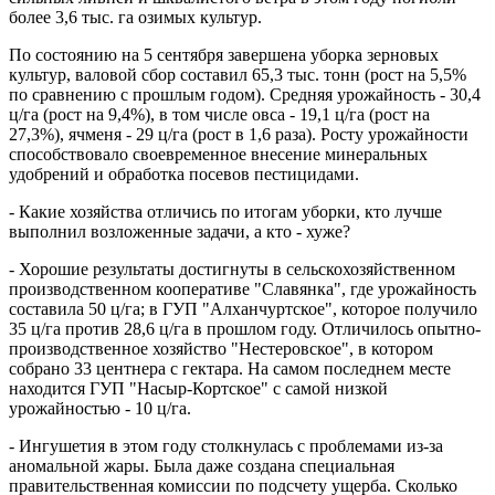
более 3,6 тыс. га озимых культур.
По состоянию на 5 сентября завершена уборка зерновых
культур, валовой сбор составил 65,3 тыс. тонн (рост на 5,5%
по сравнению с прошлым годом). Средняя урожайность - 30,4
ц/га (рост на 9,4%), в том числе овса - 19,1 ц/га (рост на
27,3%), ячменя - 29 ц/га (рост в 1,6 раза). Росту урожайности
способствовало своевременное внесение минеральных
удобрений и обработка посевов пестицидами.
- Какие хозяйства отличись по итогам уборки, кто лучше
выполнил возложенные задачи, а кто - хуже?
- Хорошие результаты достигнуты в сельскохозяйственном
производственном кооперативе "Славянка", где урожайность
составила 50 ц/га; в ГУП "Алханчуртское", которое получило
35 ц/га против 28,6 ц/га в прошлом году. Отличилось опытно-
производственное хозяйство "Нестеровское", в котором
собрано 33 центнера с гектара. На самом последнем месте
находится ГУП "Насыр-Кортское" с самой низкой
урожайностью - 10 ц/га.
- Ингушетия в этом году столкнулась с проблемами из-за
аномальной жары. Была даже создана специальная
правительственная комиссии по подсчету ущерба. Сколько