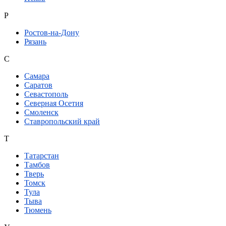
Р
Ростов-на-Дону
Рязань
С
Самара
Саратов
Севастополь
Северная Осетия
Смоленск
Ставропольский край
Т
Татарстан
Тамбов
Тверь
Томск
Тула
Тыва
Тюмень