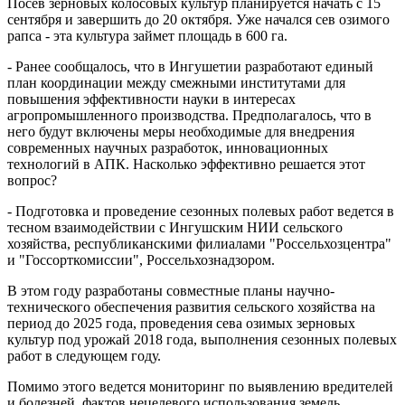
Посев зерновых колосовых культур планируется начать с 15
сентября и завершить до 20 октября. Уже начался сев озимого
рапса - эта культура займет площадь в 600 га.
- Ранее сообщалось, что в Ингушетии разработают единый
план координации между смежными институтами для
повышения эффективности науки в интересах
агропромышленного производства. Предполагалось, что в
него будут включены меры необходимые для внедрения
современных научных разработок, инновационных
технологий в АПК. Насколько эффективно решается этот
вопрос?
- Подготовка и проведение сезонных полевых работ ведется в
тесном взаимодействии с Ингушским НИИ сельского
хозяйства, республиканскими филиалами "Россельхозцентра"
и "Госсорткомиссии", Россельхознадзором.
В этом году разработаны совместные планы научно-
технического обеспечения развития сельского хозяйства на
период до 2025 года, проведения сева озимых зерновых
культур под урожай 2018 года, выполнения сезонных полевых
работ в следующем году.
Помимо этого ведется мониторинг по выявлению вредителей
и болезней, фактов нецелевого использования земель