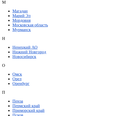
М
Магадан
Марий Эл
Мордовия
Московская область
Мурманск
Н
Ненецкий АО
Нижний Новгород
Новосибирск
О
Омск
Орел
Оренбург
П
Пенза
Пермский край
Приморский край
Псков