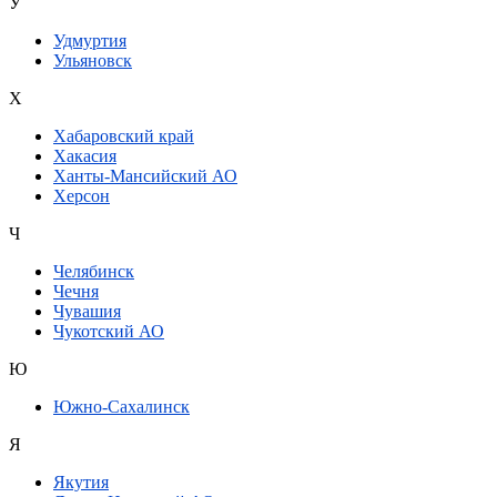
У
Удмуртия
Ульяновск
Х
Хабаровский край
Хакасия
Ханты-Мансийский АО
Херсон
Ч
Челябинск
Чечня
Чувашия
Чукотский АО
Ю
Южно-Сахалинск
Я
Якутия