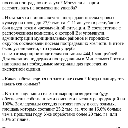
посевов пострадало от засухи? Могут ли аграрии
рассчитывать на возмещение ущерба?
- Из-за засухи в июне-августе пострадали посевы яровых
культур на площади 27,9 тыс. га. С 11 августа в республике
был веден режим чрезвычайной ситуации. В соответствие с
распоряжением комиссии, о которой Вы упомянули,
администрации муниципальных районов и городских
округов обследовали посевы пострадавших хозяйств. В итоге
было установлено, что сумма ущерба
сельхозтоваропроизводителям составила 444,1 млн рублей.
Для оказания поддержки пострадавшим в Минсельхоз России
направлены необходимые материалы для проведения
экспертной оценки.
- Какая работа ведется по заготовке семян? Когда планируется
начать сев озимых?
- В этом году наши сельхозтоваропроизводители будут
обеспечены собственными семенами высших репродукций на
100%. Земледельцы сегодня готовят почву к севу озимых,
площадь которых составит 25,2 тыс. га, что на 16,6% больше,
чем в прошлом году. Уже обработано более 20 тыс. га, или
80% от плана.