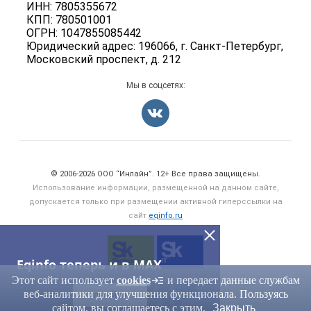
Вакансии
ИНН: 7805355672
Для СМИ
КПП: 780501001
Информация о компаниях
ОГРН: 1047855085442
Добавить объявление
Юридический адрес: 196066, г. Санкт-Петербург,
Московский проспект, д. 212
Карта объявлений
Мы в соцсетях:
Счетчики, авторское право, логотипы
© 2006‑2026 ООО “Инлайн”. 12+ Все права защищены.
Использование информации, размещенной на данном сайте,
допускается только при размещении активной гиперссылки на
сайт
eqinfo.ru
Eqinfo теперь и в MAX
Этот сайт использует
cookies
и передает данные службам
веб-аналитики для улучшения функционала. Пользуясь
ПЕРЕЙТИ
сайтом, вы соглашаетесь с этим.
Закрыть