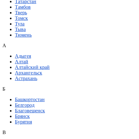
Татарстан
Тамбов
Тверь
Томск
Тула
Тыва
Тюмень
А
Адыгея
Алтай
Алтайский край
Архангельск
Астрахань
Б
Башкортостан
Белгород
Благовещенск
Брянск
Бурятия
В