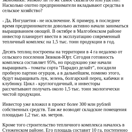
Насколько охотно предприниматели вкладывают средства в
сельское хозяйство?
- Да, Ингушетия - не исключение. К примеру, в последнее
время предприниматели довольно активно начали заниматься
выращиванием овощей. В октябре в Малгобекском районе
инвестор планирует ввести в эксплуатацию современный
тепличный комплекс на 1,5 тыс. тонн продукции в год.
Десять теплиц построены на территории в 4 га недалеко от
сельского поселения Зязиков-Юрт. Сегодня готовность
комплекса составляет 95%, но продукцию уже начали
выращивать - томаты сорта "Парадиз делайт", посадили
пробную партию огурцов, а в дальнейшем, помимо этого,
будут выращивать лук, зелень, болгарский перец, кабачки и
клубнику. Цикл - круглогодичный, и инвесторы
рассчитывают получать около 1,5 тыс. тонн экологически
чистой продукции.
Инвестор уже вложил в проект более 300 млн рублей
собственных средств. Там же возводят складские помещения
площадью 1,2 тыс. кв. метров.
Кроме того строительство тепличного комплекса началось в
Сунженском районе. Его площадь составит 10 га, постепенно