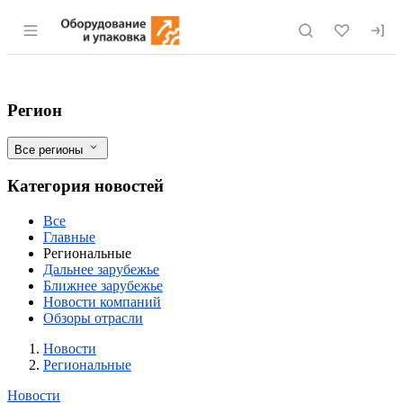
Раздел навигации по сайту eqinfo.ru
Ингушская республика: "К 2020г нам уд
Фильтры
Регион
Все регионы
Категория новостей
Все
Главные
Региональные
Дальнее зарубежье
Ближнее зарубежье
Новости компаний
Обзоры отрасли
Новости
Разделы
Новости
Региональные
Новости