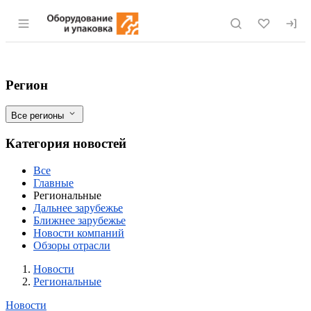
Раздел навигации по сайту eqinfo.ru
Хабаровский край планирует увеличить 
Фильтры
Регион
Все регионы
Категория новостей
Все
Главные
Региональные
Дальнее зарубежье
Ближнее зарубежье
Новости компаний
Обзоры отрасли
Новости
Разделы
Новости
Региональные
Новости