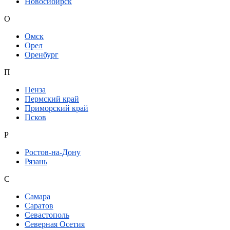
Новосибирск
О
Омск
Орел
Оренбург
П
Пенза
Пермский край
Приморский край
Псков
Р
Ростов-на-Дону
Рязань
С
Самара
Саратов
Севастополь
Северная Осетия