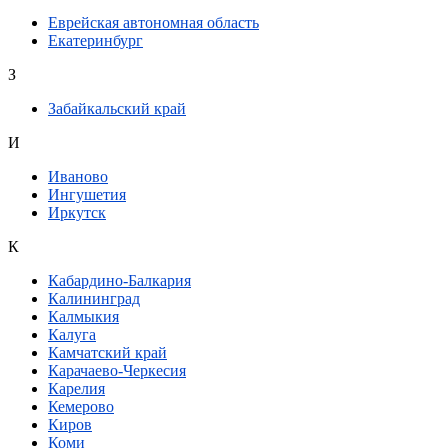
Еврейская автономная область
Екатеринбург
З
Забайкальский край
И
Иваново
Ингушетия
Иркутск
К
Кабардино-Балкария
Калининград
Калмыкия
Калуга
Камчатский край
Карачаево-Черкесия
Карелия
Кемерово
Киров
Коми