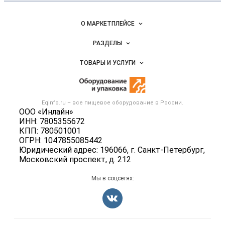
и упаковка
Важные разделы и контакты
Навигация по сайту
О МАРКЕТПЛЕЙСЕ
Новости Eqinfo.ru
РАЗДЕЛЫ
Услуги и цены
Объявления
ТОВАРЫ И УСЛУГИ
Размещение рекламы
Новости рынка
Оборудование для пищепрома
Публичная оферта
Вакансии
Тара и упаковка
Контактная информация
Блог
Eqinfo.ru – все
пищевое оборудование
в России.
Б/у оборудование
Политика обработки персональных данных
ООО «Инлайн»
Вакансии
ИНН: 7805355672
Для СМИ
КПП: 780501001
Информация о компаниях
ОГРН: 1047855085442
Добавить объявление
Юридический адрес: 196066, г. Санкт-Петербург,
Московский проспект, д. 212
Карта объявлений
Мы в соцсетях: