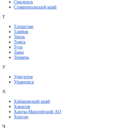
Смоленск
Ставропольский край
Т
Татарстан
Тамбов
Тверь
Томск
Тула
Тыва
Тюмень
У
Удмуртия
Ульяновск
Х
Хабаровский край
Хакасия
Ханты-Мансийский АО
Херсон
Ч