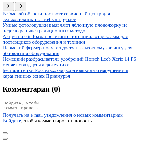
Иллюстрация новости
В Омской области построят сервисный центр для
сельхозтехники за 564 млн рублей
Иллюстрация новости
Умные фотоловушки выявляют яблонную плодожорку на
неделю раньше традиционных методов
Иллюстрация новости
Акция на eqinfo.ru: посчитайте потенциал от рекламы для
поставщиков оборудования и техники
Иллюстрация новости
Пермский фермер получил доступ к льготному лизингу для
обновления оборудования
Иллюстрация новости
Немецкий разбрасыватель удобрений Horsch Leeb Xeric 14 FS
меняет стандарты агротехники
Иллюстрация новости
Беспилотники Россельхознадзора выявили 6 нарушений в
карантинных зонах Приамурья
Комментарии (
0
)
Получать на e‑mail уведомления о новых комментариях
Войдите
, чтобы комментировать новость