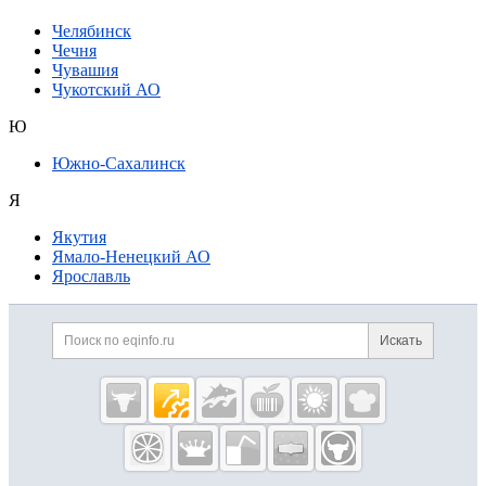
Челябинск
Чечня
Чувашия
Чукотский АО
Ю
Южно-Сахалинск
Я
Якутия
Ямало-Ненецкий АО
Ярославль
Дополнительная информация
Поиск по сайту и ссылк
Искать
Cсылки на полезные проекты
Eqinfo.ru —
пищевое
оборудование