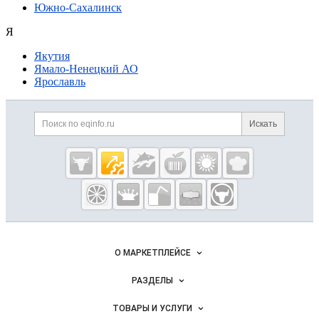
Южно-Сахалинск
Я
Якутия
Ямало-Ненецкий АО
Ярославль
Дополнительная информация
Поиск по сайту и ссылк
Искать
Cсылки на полезные проекты
Eqinfo.ru —
пищевое
оборудование
и упаковка
Важные разделы и контакты
Навигация по сайту
О МАРКЕТПЛЕЙСЕ
Новости Eqinfo.ru
РАЗДЕЛЫ
Услуги и цены
Объявления
ТОВАРЫ И УСЛУГИ
Размещение рекламы