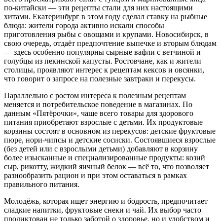
по-китайски — эти рецепты стали для них настоящими
хитами. Екатеринбург в этом году сделал ставку на рыбные
блюда: жители города активно искали способы
приготовления рыбы с овощами и крупами. Новосибирск, в
свою очередь, отдаёт предпочтение выпечке и вторым блюдам
— здесь особенно популярны сырные вафли с ветчиной и
голубцы из пекинской капусты. Ростовчане, как и жители
столицы, проявляют интерес к рецептам кексов и овсянки,
что говорит о запросе на полезные завтраки и перекусы.
Параллельно с ростом интереса к полезным рецептам
меняется и потребительское поведение в магазинах. По
данным «Пятёрочки», чаще всего товары для здорового
питания приобретают взрослые с детьми. Их продуктовые
корзины состоят в основном из перекусов: детские фруктовые
пюре, нори-чипсы и детские сосиски. Состоявшиеся взрослые
(без детей или с взрослыми детьми) добавляют в корзину
более изысканные и специализированные продукты: козий
сыр, рикотту, жидкий яичный белок — всё то, что позволяет
разнообразить рацион и при этом оставаться в рамках
правильного питания.
Молодёжь, которая ищет энергию и бодрость, предпочитает
сладкие напитки, фруктовые снеки и чай. Их выбор часто
продиктован не только заботой о здоровье, но и удобством и