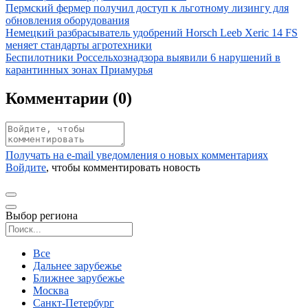
Иллюстрация новости
Пермский фермер получил доступ к льготному лизингу для
обновления оборудования
Иллюстрация новости
Немецкий разбрасыватель удобрений Horsch Leeb Xeric 14 FS
меняет стандарты агротехники
Иллюстрация новости
Беспилотники Россельхознадзора выявили 6 нарушений в
карантинных зонах Приамурья
Комментарии (
0
)
Получать на e‑mail уведомления о новых комментариях
Войдите
, чтобы комментировать новость
Выбор региона
Поиск региона
Все
Дальнее зарубежье
Ближнее зарубежье
Москва
Санкт-Петербург