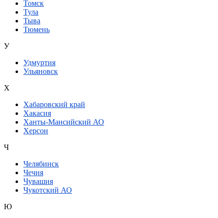
Томск
Тула
Тыва
Тюмень
У
Удмуртия
Ульяновск
Х
Хабаровский край
Хакасия
Ханты-Мансийский АО
Херсон
Ч
Челябинск
Чечня
Чувашия
Чукотский АО
Ю