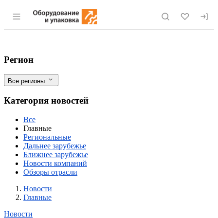
Раздел навигации по сайту eqinfo.ru
География здорового питания: что пред
Фильтры
Регион
Все регионы
Категория новостей
Все
Главные
Региональные
Дальнее зарубежье
Ближнее зарубежье
Новости компаний
Обзоры отрасли
Новости
Разделы
Новости
Главные
Новости