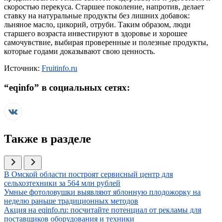
скоростью перекуса. Старшее поколение, напротив, делает
ставку на натуральные продукты без лишних добавок:
льняное масло, цикорий, отруби. Таким образом, люди
старшего возраста инвестируют в здоровье и хорошее
самочувствие, выбирая проверенные и полезные продукты,
которые годами доказывают свою ценность.
Источник:
Fruitinfo.ru
“
eqinfo
” в социальных сетях:
Также в разделе
Иллюстрация новости
В Омской области построят сервисный центр для
сельхозтехники за 564 млн рублей
Иллюстрация новости
Умные фотоловушки выявляют яблонную плодожорку на
неделю раньше традиционных методов
Иллюстрация новости
Акция на eqinfo.ru: посчитайте потенциал от рекламы для
поставщиков оборудования и техники