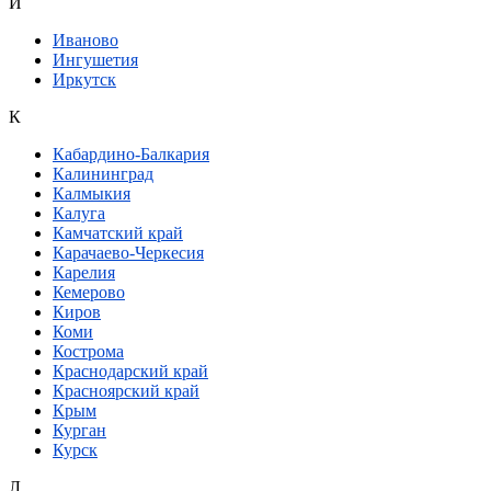
И
Иваново
Ингушетия
Иркутск
К
Кабардино-Балкария
Калининград
Калмыкия
Калуга
Камчатский край
Карачаево-Черкесия
Карелия
Кемерово
Киров
Коми
Кострома
Краснодарский край
Красноярский край
Крым
Курган
Курск
Л