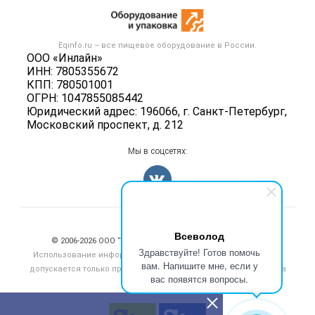
Новости рынка
Оборудование для пищепрома
Публичная оферта
Вакансии
Тара и упаковка
Контактная информация
Блог
Eqinfo.ru – все
пищевое оборудование
в России.
Б/у оборудование
Политика обработки персональных данных
ООО «Инлайн»
Вакансии
ИНН: 7805355672
Для СМИ
КПП: 780501001
Информация о компаниях
ОГРН: 1047855085442
Добавить объявление
Юридический адрес: 196066, г. Санкт-Петербург,
Московский проспект, д. 212
Карта объявлений
Мы в соцсетях:
Счетчики, авторское право, логотипы
Всеволод
© 2006‑2026 ООО “Инлайн”. 12+ Все права защищены.
Здравствуйте! Готов помочь
Использование информации, размещенной на данном сайте,
вам. Напишите мне, если у
допускается только при размещении активной гиперссылки на
вас появятся вопросы.
сайт
eqinfo.ru