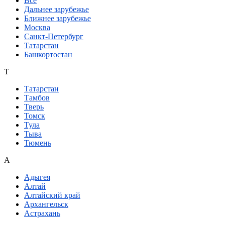
Все
Дальнее зарубежье
Ближнее зарубежье
Москва
Санкт-Петербург
Татарстан
Башкортостан
Т
Татарстан
Тамбов
Тверь
Томск
Тула
Тыва
Тюмень
А
Адыгея
Алтай
Алтайский край
Архангельск
Астрахань