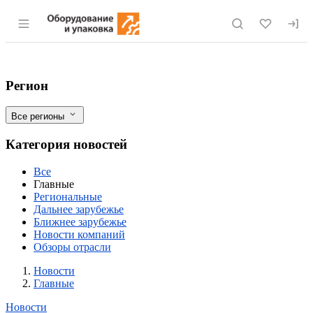
Раздел навигации по сайту eqinfo.ru
Елена Скрынник провела видеоконферен
Фильтры
Регион
Все регионы
Категория новостей
Все
Главные
Региональные
Дальнее зарубежье
Ближнее зарубежье
Новости компаний
Обзоры отрасли
Новости
Разделы
Новости
Главные
Новости