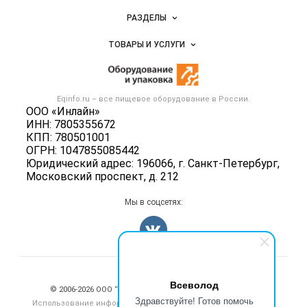
Новости Eqinfo.ru
РАЗДЕЛЫ
Услуги и цены
Объявления
ТОВАРЫ И УСЛУГИ
Размещение рекламы
Новости рынка
Оборудование для пищепрома
Публичная оферта
Вакансии
Тара и упаковка
Контактная информация
Блог
Eqinfo.ru – все
пищевое оборудование
в России.
Б/у оборудование
Политика обработки персональных данных
ООО «Инлайн»
Вакансии
ИНН: 7805355672
Для СМИ
КПП: 780501001
Информация о компаниях
ОГРН: 1047855085442
Добавить объявление
Юридический адрес: 196066, г. Санкт-Петербург,
Московский проспект, д. 212
Карта объявлений
Мы в соцсетях:
Счетчики, авторское право, логотипы
Всеволод
© 2006‑2026 ООО “Инлайн”. 12+ Все права защищены.
Здравствуйте! Готов помочь
Использование информации, размещенной на данном сайте,