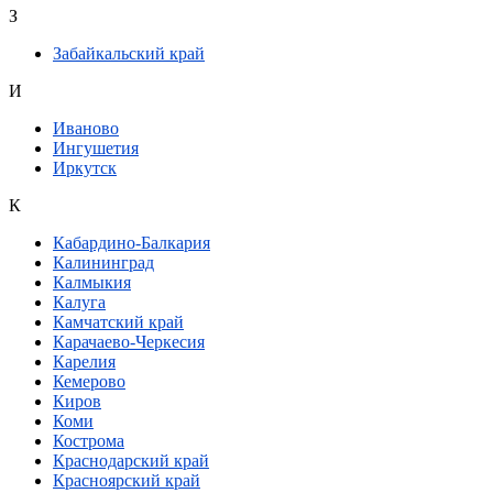
З
Забайкальский край
И
Иваново
Ингушетия
Иркутск
К
Кабардино-Балкария
Калининград
Калмыкия
Калуга
Камчатский край
Карачаево-Черкесия
Карелия
Кемерово
Киров
Коми
Кострома
Краснодарский край
Красноярский край