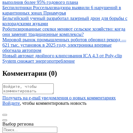
выполнив более 95% годового плана
Иллюстрация новости
Беспилотники Россельхознадзора выявили 6 нарушений в
карантинных зонах Приамурья
Иллюстрация новости
Бельгийский ученый разработал лазерный дрон для борьбы с
колорадскими жуками
Иллюстрация новости
Роботизированные сеялки меняют сельское хозяйство: когда
они заменят традиционные комплексы?
Иллюстрация новости
Мировой рынок промышленных роботов обновил рекорд —
621 тыс. установок в 2025 году, электроника впервые
обогнала автопром
Иллюстрация новости
Новый автомат двойного клипсования ICA 4.3 от Poly-clip
System снижает энергопотребление
Комментарии (
0
)
Получать на e‑mail уведомления о новых комментариях
Войдите
, чтобы комментировать новость
Выбор региона
Поиск региона