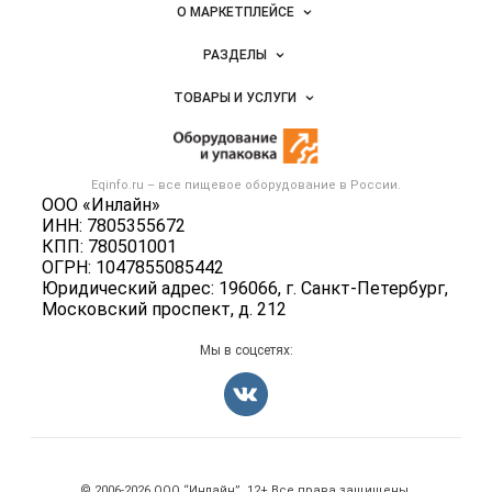
Важные разделы и контакты
Навигация по сайту
О МАРКЕТПЛЕЙСЕ
Новости Eqinfo.ru
РАЗДЕЛЫ
Услуги и цены
Объявления
ТОВАРЫ И УСЛУГИ
Размещение рекламы
Новости рынка
Оборудование для пищепрома
Публичная оферта
Вакансии
Тара и упаковка
Контактная информация
Блог
Eqinfo.ru – все
пищевое оборудование
в России.
Б/у оборудование
Политика обработки персональных данных
ООО «Инлайн»
Вакансии
ИНН: 7805355672
Для СМИ
КПП: 780501001
Информация о компаниях
ОГРН: 1047855085442
Добавить объявление
Юридический адрес: 196066, г. Санкт-Петербург,
Московский проспект, д. 212
Карта объявлений
Мы в соцсетях:
Счетчики, авторское право, логотипы
© 2006‑2026 ООО “Инлайн”. 12+ Все права защищены.