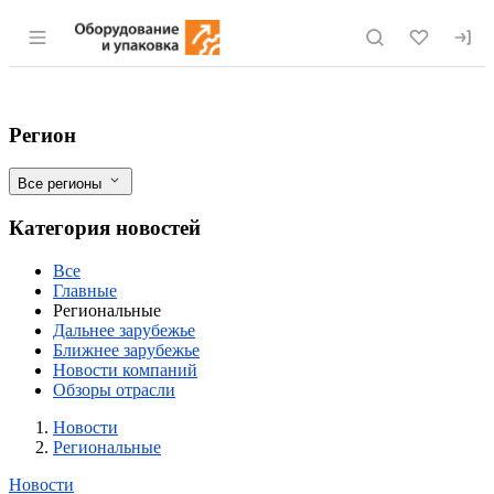
Раздел навигации по сайту eqinfo.ru
Экспорт мясных консервов из Курганско
Фильтры
Регион
Все регионы
Категория новостей
Все
Главные
Региональные
Дальнее зарубежье
Ближнее зарубежье
Новости компаний
Обзоры отрасли
Новости
Разделы
Новости
Региональные
Новости