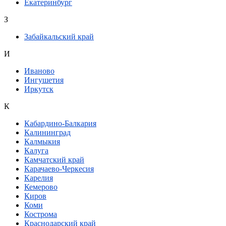
Екатеринбург
З
Забайкальский край
И
Иваново
Ингушетия
Иркутск
К
Кабардино-Балкария
Калининград
Калмыкия
Калуга
Камчатский край
Карачаево-Черкесия
Карелия
Кемерово
Киров
Коми
Кострома
Краснодарский край