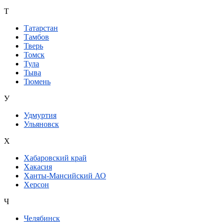
Т
Татарстан
Тамбов
Тверь
Томск
Тула
Тыва
Тюмень
У
Удмуртия
Ульяновск
Х
Хабаровский край
Хакасия
Ханты-Мансийский АО
Херсон
Ч
Челябинск