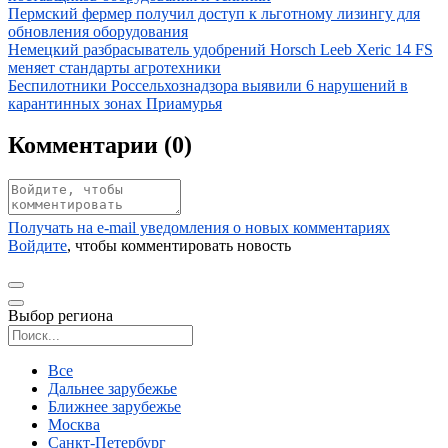
Иллюстрация новости
Пермский фермер получил доступ к льготному лизингу для
обновления оборудования
Иллюстрация новости
Немецкий разбрасыватель удобрений Horsch Leeb Xeric 14 FS
меняет стандарты агротехники
Иллюстрация новости
Беспилотники Россельхознадзора выявили 6 нарушений в
карантинных зонах Приамурья
Комментарии (
0
)
Получать на e‑mail уведомления о новых комментариях
Войдите
, чтобы комментировать новость
Выбор региона
Поиск региона
Все
Дальнее зарубежье
Ближнее зарубежье
Москва
Санкт-Петербург