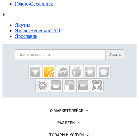
Южно-Сахалинск
Я
Якутия
Ямало-Ненецкий АО
Ярославль
Дополнительная информация
Поиск по сайту и ссылк
Искать
Cсылки на полезные проекты
Eqinfo.ru —
пищевое
оборудование
и упаковка
Важные разделы и контакты
Навигация по сайту
О МАРКЕТПЛЕЙСЕ
Новости Eqinfo.ru
РАЗДЕЛЫ
Услуги и цены
Объявления
ТОВАРЫ И УСЛУГИ
Размещение рекламы