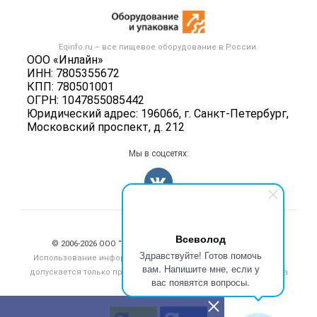
Новости рынка
Оборудование для пищепрома
Публичная оферта
Вакансии
Тара и упаковка
Контактная информация
Блог
Eqinfo.ru – все
пищевое оборудование
в России.
Б/у оборудование
Политика обработки персональных данных
ООО «Инлайн»
Вакансии
ИНН: 7805355672
Для СМИ
КПП: 780501001
Информация о компаниях
ОГРН: 1047855085442
Добавить объявление
Юридический адрес: 196066, г. Санкт-Петербург,
Московский проспект, д. 212
Карта объявлений
Мы в соцсетях:
Счетчики, авторское право, логотипы
Всеволод
© 2006‑2026 ООО “Инлайн”. 12+ Все права защищены.
Здравствуйте! Готов помочь
Использование информации, размещенной на данном сайте,
вам. Напишите мне, если у
допускается только при размещении активной гиперссылки на
вас появятся вопросы.
сайт
eqinfo.ru