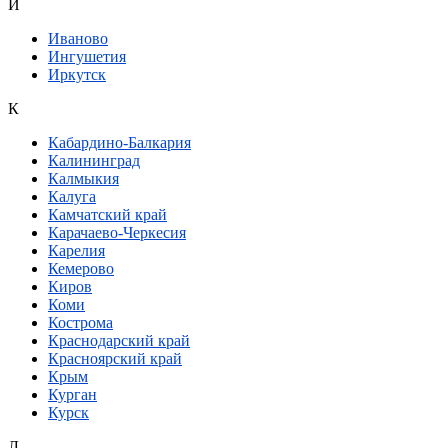
И
Иваново
Ингушетия
Иркутск
К
Кабардино-Балкария
Калининград
Калмыкия
Калуга
Камчатский край
Карачаево-Черкесия
Карелия
Кемерово
Киров
Коми
Кострома
Краснодарский край
Красноярский край
Крым
Курган
Курск
Л