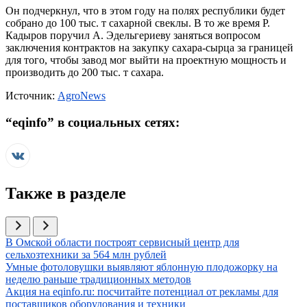
Он подчеркнул, что в этом году на полях республики будет
собрано до 100 тыс. т сахарной свеклы. В то же время Р.
Кадыров поручил А. Эдельгериеву заняться вопросом
заключения контрактов на закупку сахара-сырца за границей
для того, чтобы завод мог выйти на проектную мощность и
производить до 200 тыс. т сахара.
Источник:
AgroNews
“
eqinfo
” в социальных сетях:
Также в разделе
Иллюстрация новости
В Омской области построят сервисный центр для
сельхозтехники за 564 млн рублей
Иллюстрация новости
Умные фотоловушки выявляют яблонную плодожорку на
неделю раньше традиционных методов
Иллюстрация новости
Акция на eqinfo.ru: посчитайте потенциал от рекламы для
поставщиков оборудования и техники