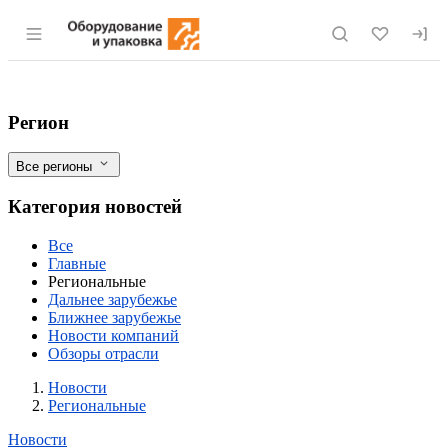
Раздел навигации по сайту eqinfo.ru
Чеченская республика: намерены произво
Фильтры
Регион
Все регионы
Категория новостей
Все
Главные
Региональные
Дальнее зарубежье
Ближнее зарубежье
Новости компаний
Обзоры отрасли
Новости
Разделы
Новости
Региональные
Новости