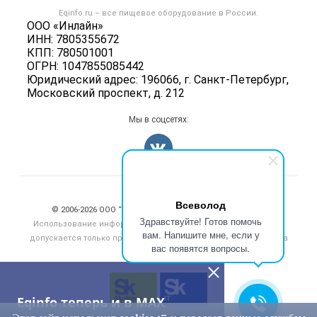
Контактная информация
Блог
Eqinfo.ru – все
пищевое оборудование
в России.
Б/у оборудование
Политика обработки персональных данных
ООО «Инлайн»
Вакансии
ИНН: 7805355672
Для СМИ
КПП: 780501001
Информация о компаниях
ОГРН: 1047855085442
Добавить объявление
Юридический адрес: 196066, г. Санкт-Петербург,
Московский проспект, д. 212
Карта объявлений
Мы в соцсетях:
Счетчики, авторское право, логотипы
Всеволод
© 2006‑2026 ООО “Инлайн”. 12+ Все права защищены.
Здравствуйте! Готов помочь
Использование информации, размещенной на данном сайте,
вам. Напишите мне, если у
допускается только при размещении активной гиперссылки на
вас появятся вопросы.
сайт
eqinfo.ru
Eqinfo теперь и в MAX