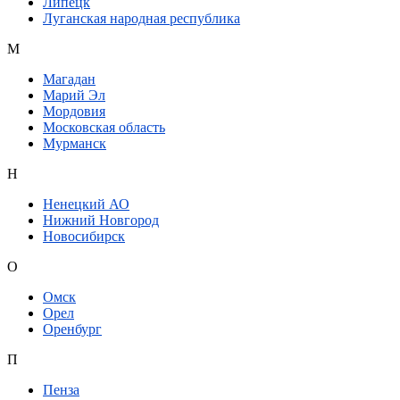
Липецк
Луганская народная республика
М
Магадан
Марий Эл
Мордовия
Московская область
Мурманск
Н
Ненецкий АО
Нижний Новгород
Новосибирск
О
Омск
Орел
Оренбург
П
Пенза