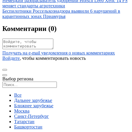
Иллюстрация новости
Немецкий разбрасыватель удобрений Horsch Leeb Xeric 14 FS
меняет стандарты агротехники
Иллюстрация новости
Беспилотники Россельхознадзора выявили 6 нарушений в
карантинных зонах Приамурья
Комментарии (
0
)
Получать на e‑mail уведомления о новых комментариях
Войдите
, чтобы комментировать новость
Выбор региона
Поиск региона
Все
Дальнее зарубежье
Ближнее зарубежье
Москва
Санкт-Петербург
Татарстан
Башкортостан