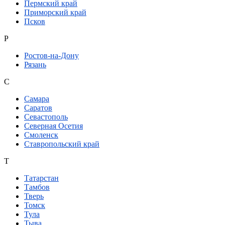
Пермский край
Приморский край
Псков
Р
Ростов-на-Дону
Рязань
С
Самара
Саратов
Севастополь
Северная Осетия
Смоленск
Ставропольский край
Т
Татарстан
Тамбов
Тверь
Томск
Тула
Тыва