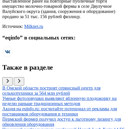
Выставленное ранее на повторные публичные торги
имущество молочно-товарной фермы в селе Двулучное
Валуйского округа (здания, сооружения и оборудование)
продано за 51 тыс. 156 рублей физлицу.
Источник:
Milknet.ru
“
eqinfo
” в социальных сетях:
Также в разделе
Иллюстрация новости
В Омской области построят сервисный центр для
сельхозтехники за 564 млн рублей
Иллюстрация новости
Умные фотоловушки выявляют яблонную плодожорку на
неделю раньше традиционных методов
Иллюстрация новости
Акция на eqinfo.ru: посчитайте потенциал от рекламы для
поставщиков оборудования и техники
Иллюстрация новости
Пермский фермер получил доступ к льготному лизингу для
обновления оборудования