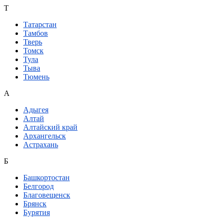
Т
Татарстан
Тамбов
Тверь
Томск
Тула
Тыва
Тюмень
А
Адыгея
Алтай
Алтайский край
Архангельск
Астрахань
Б
Башкортостан
Белгород
Благовещенск
Брянск
Бурятия