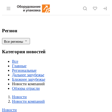
Раздел навигации по сайту eqinfo.ru
Арбитражный суд продлил конкурсное п
Фильтры
Регион
Все регионы
Категория новостей
Все
Главные
Региональные
Дальнее зарубежье
Ближнее зарубежье
Новости компаний
Обзоры отрасли
Новости
Разделы
Новости
Новости компаний
Новости