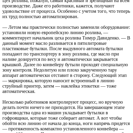
Цех розлива, пожалуй, самый красивый и зрелищный на всем
производстве. Даже его работники, кажется, получают
удовольствие от процесса. Особенно с учетом того, что теперь
их труд полностью автоматизирован.
— Летом мы практически полностью заменили оборудование:
установили новую европейскую линию розлива, —
комментирует начальник цеха розлива Тимур Давиденко. — В
данный момент масло разливается в пятилитровые
пластиковые бутылки. После выдувного автомата бутылки
попадают по транспортеру в зону розлива, где масло при
наливе дозируется по весу и автоматически закрывается
крышкой. Далее по конвейеру бутыли проходят специальную
зону контроля. Недолитую или плохо закрученную тару
аппарат автоматически отставит в сторону. Следующий этап
— маркировка, которую наносит встроенный в линию
струйный принтер, затем — наклейка этикетки — тоже
автоматическая.
Несколько работников контролируют процесс, но вручную
делать почти ничего не приходится. На завершающем этапе
производства одна из машин укладывает бутылки в
гофроящики, которые тоже собирает автомат. А вот чтобы
обойти всю линию от начала до конца, ноги напрячь придется
— протяженность компактно установленного конвейера —