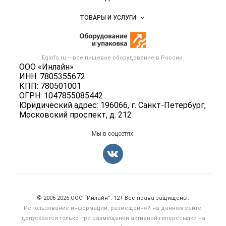
Услуги и цены
Объявления
ТОВАРЫ И УСЛУГИ
Размещение рекламы
Новости рынка
Оборудование для пищепрома
Публичная оферта
Вакансии
Тара и упаковка
Контактная информация
Блог
Eqinfo.ru – все
пищевое оборудование
в России.
Б/у оборудование
Политика обработки персональных данных
ООО «Инлайн»
Вакансии
ИНН: 7805355672
Для СМИ
КПП: 780501001
Информация о компаниях
ОГРН: 1047855085442
Добавить объявление
Юридический адрес: 196066, г. Санкт-Петербург,
Московский проспект, д. 212
Карта объявлений
Мы в соцсетях:
Счетчики, авторское право, логотипы
© 2006‑2026 ООО “Инлайн”. 12+ Все права защищены.
Использование информации, размещенной на данном сайте,
допускается только при размещении активной гиперссылки на