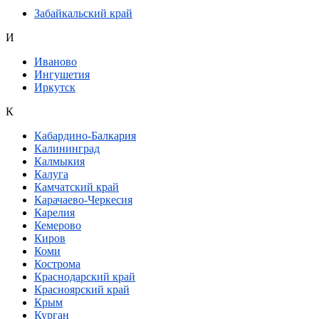
Забайкальский край
И
Иваново
Ингушетия
Иркутск
К
Кабардино-Балкария
Калининград
Калмыкия
Калуга
Камчатский край
Карачаево-Черкесия
Карелия
Кемерово
Киров
Коми
Кострома
Краснодарский край
Красноярский край
Крым
Курган