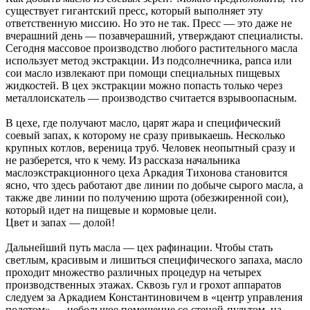
существует гигантский пресс, который выполняет эту
ответственную миссию. Но это не так. Пресс — это даже не
вчерашний день — позавчерашний, утверждают специалисты.
Сегодня массовое производство любого растительного масла
использует метод экстракции. Из подсолнечника, рапса или
сои масло извлекают при помощи специальных пищевых
жидкостей. В цех экстракции можно попасть только через
металлоискатель — производство считается взрывоопасным.
В цехе, где получают масло, царят жара и специфический
соевый запах, к которому не сразу привыкаешь. Несколько
крупных котлов, вереница труб. Человек неопытный сразу и
не разберется, что к чему. Из рассказа начальника
маслоэкстракционного цеха Аркадия Тихонова становится
ясно, что здесь работают две линии по добыче сырого масла, а
также две линии по получению шрота (обезжиренной сои),
который идет на пищевые и кормовые цели.
Цвет и запах — долой!
Дальнейший путь масла — цех рафинации. Чтобы стать
светлым, красивым и лишиться специфического запаха, масло
проходит множество различных процедур на четырех
производственных этажах. Сквозь гул и грохот аппаратов
следуем за Аркадием Константиновичем в «центр управления
полетом» — небольшое помещение со стеной-пультом, на