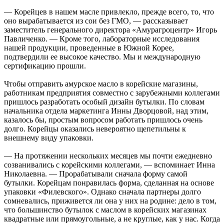
— Корейцев в нашем масле привлекло, прежде всего, то, что
оно вырабатывается из сои без ГМО, — рассказывает
заместитель генерального директора «Амурагроцентр» Игорь
Павличенко. — Кроме того, лабораторные исследования
нашей продукции, проведенные в Южной Корее,
подтвердили ее высокое качество. Мы и международную
сертификацию прошли.
Чтобы отправить амурское масло в корейские магазины,
работникам предприятия совместно с зарубежными коллегами
пришлось разработать особый дизайн бутылки. По словам
начальника отдела маркетинга Инны Дворцовой, над этим,
казалось бы, простым вопросом работать пришлось очень
долго. Корейцы оказались невероятно щепетильны к
внешнему виду упаковки.
— На протяжении нескольких месяцев мы почти ежедневно
созванивались с корейскими коллегами, — вспоминает Инна
Николаевна. — Прорабатывали сначала форму самой
бутылки. Корейцам понравилась форма, сделанная на основе
упаковки «Филевского». Однако сначала партнеры долго
сомневались, приживется ли она у них на родине: дело в том,
что большинство бутылок с маслом в корейских магазинах
квадратные или прямоугольные, а не круглые, как у нас. Когда