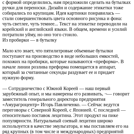
с формой определились, нам предложили сделать на бутылках
ручки для переноски. Дизайн и содержание этикетки тоже
собирались по крупицам. Идея картинки понравилась —
стали совершенствовать цвета основного рисунка и фона:
чуть светлее, чуть темнее... Текст на этикетке переводили на
корейский и английский языки. В общем, времени и усилий
потратили уйму, но оно того стоило.
Из пробирки — в бутылку
Мало кто знает, что пятилитровые объемные бутылки
поступают на производство в виде небольших емкостей,
похожих на пробирки, которые называются «преформа». В
начале линии розлива преформа помещается в аппарат,
который за считанные секунды раздувает ее и придает
нужную форму.
— Сотрудничество с Южной Кореей — наш первый
зарубежный опыт, и мы намерены его развивать, ¬— говорит
заместитель генерального директора предприятия
«Амурагроцентр» Игорь Павличенко. — Сейчас ведутся
переговоры с Северной Кореей, с Японией. С последней —
относительно поставок лецитина. Этот продукт на пике
популярности. Натуральный соевый лецитин широко
используется в качестве эмульгатора, и мы поставляем его на
ряд крупных (в том числе и международных) предприятий