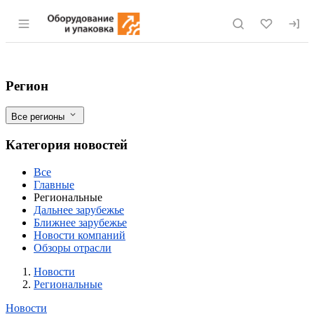
Раздел навигации по сайту eqinfo.ru
Амурское соевое масло завоевывает по
Фильтры
Регион
Все регионы
Категория новостей
Все
Главные
Региональные
Дальнее зарубежье
Ближнее зарубежье
Новости компаний
Обзоры отрасли
Новости
Разделы
Новости
Региональные
Новости