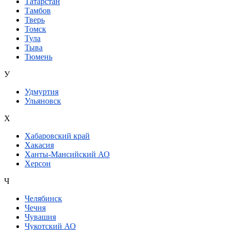
Татарстан
Тамбов
Тверь
Томск
Тула
Тыва
Тюмень
У
Удмуртия
Ульяновск
Х
Хабаровский край
Хакасия
Ханты-Мансийский АО
Херсон
Ч
Челябинск
Чечня
Чувашия
Чукотский АО