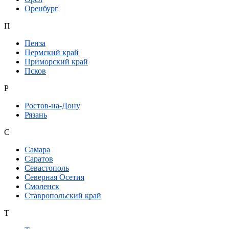
Оренбург
П
Пенза
Пермский край
Приморский край
Псков
Р
Ростов-на-Дону
Рязань
С
Самара
Саратов
Севастополь
Северная Осетия
Смоленск
Ставропольский край
Т