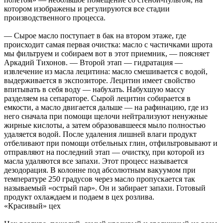
котором изображены и регулируются все стадии
производственного процесса.
— Сырое масло поступает в бак на втором этаже, где
происходит самая первая очистка: масло с частичками шрота
мы фильтруем и собираем вот в этот приемник, — поясняет
Аркадий Тихонов. — Второй этап — гидратация —
извлечение из масла лецитина: масло смешивается с водой,
выдерживается в экспозиторе. Лецитин имеет свойство
впитывать в себя воду — набухать. Набухшую массу
разделяем на сепараторе. Сырой лецитин собирается в
емкости, а масло двигается дальше — на рафинацию, где из
него сначала при помощи щелочи нейтрализуют ненужные
жирные кислоты, а затем образовавшееся мыло полностью
удаляется водой. После удаления лишней влаги продукт
отбеливают при помощи отбельных глин, отфильтровывают и
отправляют на последний этап — очистку, при которой из
масла удаляются все запахи. Этот процесс называется
дезодорация. В колонне под абсолютным вакуумом при
температуре 250 градусов через масло пропускается так
называемый «острый пар». Он и забирает запахи. Готовый
продукт охлаждаем и подаем в цех розлива.
«Красивый» цех