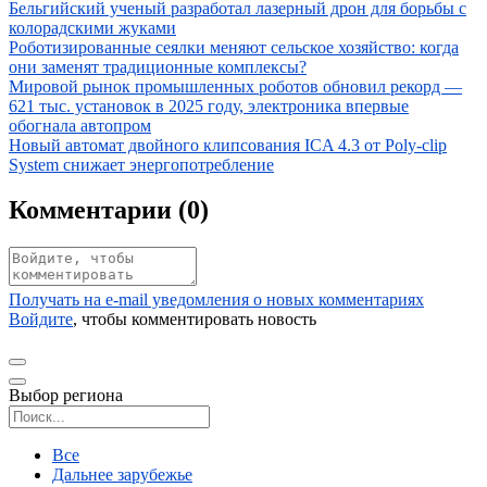
Иллюстрация новости
Бельгийский ученый разработал лазерный дрон для борьбы с
колорадскими жуками
Иллюстрация новости
Роботизированные сеялки меняют сельское хозяйство: когда
они заменят традиционные комплексы?
Иллюстрация новости
Мировой рынок промышленных роботов обновил рекорд —
621 тыс. установок в 2025 году, электроника впервые
обогнала автопром
Иллюстрация новости
Новый автомат двойного клипсования ICA 4.3 от Poly-clip
System снижает энергопотребление
Комментарии (
0
)
Получать на e‑mail уведомления о новых комментариях
Войдите
, чтобы комментировать новость
Выбор региона
Поиск региона
Все
Дальнее зарубежье