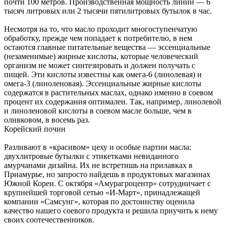
почти 100 метров. Производственная мощность линии — 6
тысяч литровых или 2 тысячи пятилитровых бутылок в час.
Несмотря на то, что масло проходит многоступенчатую
обработку, прежде чем попадает к потребителю, в нем
остаются главные питательные вещества — эссенциальные
(незаменимые) жирные кислоты, которые человеческий
организм не может синтезировать и должен получать с
пищей. Эти кислоты известны как омега-6 (линолевая) и
омега-3 (линоленовая). Эссенциальные жирные кислоты
содержатся в растительных маслах, однако именно в соевом
процент их содержания оптимален. Так, например, линолевой
и линоленовой кислоты в соевом масле больше, чем в
оливковом, в восемь раз.
Корейский почин
Разливают в «красивом» цеху и особые партии масла:
двухлитровые бутылки с этикетками невиданного
амурчанами дизайна. Их не встретишь на прилавках в
Приамурье, но запросто найдешь в продуктовых магазинах
Южной Кореи. С октября «Амурагроцентр» сотрудничает с
крупнейшей торговой сетью «И-Март», принадлежащей
компании «Самсунг», которая по достоинству оценила
качество нашего соевого продукта и решила приучить к нему
своих соотечественников.