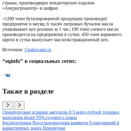
страны, производящих кондитерские изделия.
«Амурагроцентр» в цифрах
«1200 тонн бутилированной продукции производит
предприятие в месяц; 6 тысяч литровых бутылок масла
упаковывает цех розлива за 1 час; 100 тонн соевого масла
производится на предприятии в сутки; 450 тонн кормового
шрота в сутки выпускает маслоэкстракционный цех.
Источник:
Upakovano.ru
“
eqinfo
” в социальных сетях:
Также в разделе
Иллюстрация новости
Оренбургские аграрии закупили 8,5 млрд рублей техники,
выполнив более 95% годового плана
Иллюстрация новости
Беспилотники Россельхознадзора выявили 6 нарушений в
карантинных зонах Приамурья