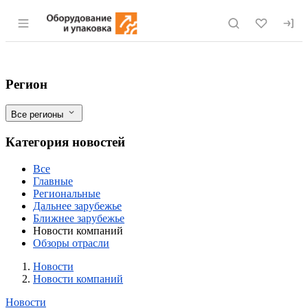
Раздел навигации по сайту eqinfo.ru
Алтайский кооператив открыл в Барна
Фильтры
Регион
Все регионы
Категория новостей
Все
Главные
Региональные
Дальнее зарубежье
Ближнее зарубежье
Новости компаний
Обзоры отрасли
Новости
Разделы
Новости
Новости компаний
Новости