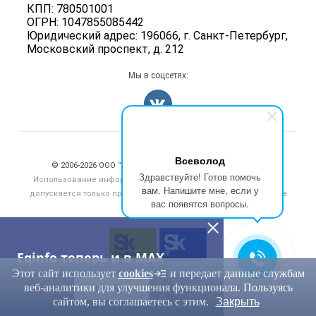
КПП: 780501001
Информация о компаниях
ОГРН: 1047855085442
Добавить объявление
Юридический адрес: 196066, г. Санкт-Петербург,
Московский проспект, д. 212
Карта объявлений
Мы в соцсетях:
Счетчики, авторское право, логотипы
Всеволод
© 2006‑2026 ООО “Инлайн”. 12+ Все права защищены.
Здравствуйте! Готов помочь
Использование информации, размещенной на данном сайте,
вам. Напишите мне, если у
допускается только при размещении активной гиперссылки на
вас появятся вопросы.
сайт
eqinfo.ru
Eqinfo теперь и в MAX
Этот сайт использует
cookies
и передает данные службам
веб-аналитики для улучшения функционала. Пользуясь
ПЕРЕЙТИ
сайтом, вы соглашаетесь с этим.
Закрыть