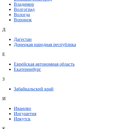
Владимир
Волгоград
Вологда
Воронеж
Д
Дагестан
Донецкая народная республика
Е
Еврейская автономная область
Екатеринбург
З
Забайкальский край
И
Иваново
Ингушетия
Иркутск
К