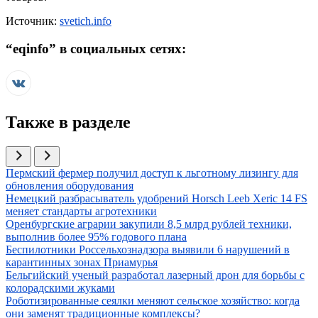
Источник:
svetich.info
“
eqinfo
” в социальных сетях:
Также в разделе
Иллюстрация новости
Пермский фермер получил доступ к льготному лизингу для
обновления оборудования
Иллюстрация новости
Немецкий разбрасыватель удобрений Horsch Leeb Xeric 14 FS
меняет стандарты агротехники
Иллюстрация новости
Оренбургские аграрии закупили 8,5 млрд рублей техники,
выполнив более 95% годового плана
Иллюстрация новости
Беспилотники Россельхознадзора выявили 6 нарушений в
карантинных зонах Приамурья
Иллюстрация новости
Бельгийский ученый разработал лазерный дрон для борьбы с
колорадскими жуками
Иллюстрация новости
Роботизированные сеялки меняют сельское хозяйство: когда
они заменят традиционные комплексы?