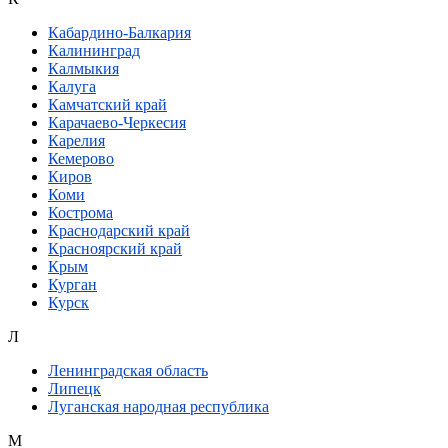
Кабардино-Балкария
Калининград
Калмыкия
Калуга
Камчатский край
Карачаево-Черкесия
Карелия
Кемерово
Киров
Коми
Кострома
Краснодарский край
Красноярский край
Крым
Курган
Курск
Л
Ленинградская область
Липецк
Луганская народная республика
М