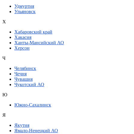
Удмуртия
Ульяновск
Х
Хабаровский край
Хакасия
Ханты-Мансийский АО
Херсон
Ч
Челябинск
Чечня
Чувашия
Чукотский АО
Ю
Южно-Сахалинск
Я
Якутия
Ямало-Ненецкий АО