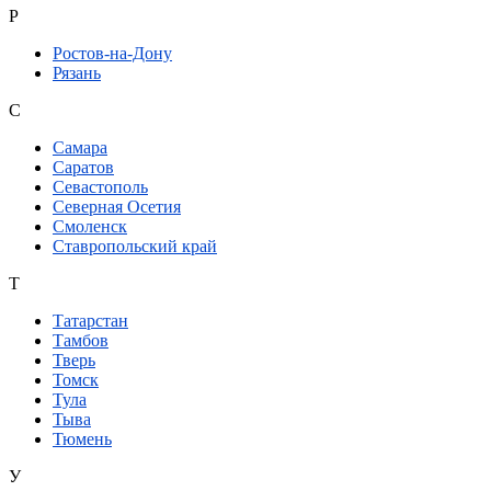
Р
Ростов-на-Дону
Рязань
С
Самара
Саратов
Севастополь
Северная Осетия
Смоленск
Ставропольский край
Т
Татарстан
Тамбов
Тверь
Томск
Тула
Тыва
Тюмень
У