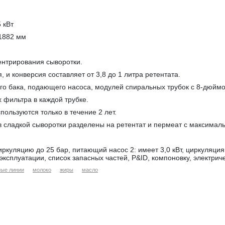
5 кВт
 1882 мм
нтрирования сыворотки.
 и конверсия составляет от 3,8 до 1 литра ретентата.
ого бака, подающего насоса, модулей спиральных трубок с 8-дюйм
 фильтра в каждой трубке.
пользуются только в течение 2 лет.
в сладкой сыворотки разделены на ретентат и пермеат с максимальн
циркуляцию до 25 бар, питающий насос 2: имеет 3,0 кВт, циркуляци
 эксплуатации, список запасных частей, P&ID, компоновку, электр
ные линии
молоко
жиры
масло