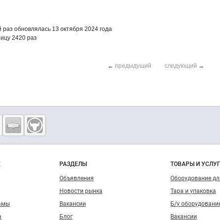
раз обновлялась 13 октября 2024 года
ицу 2420 раз
←
предыдущий
следующий
→
о сайту
Е
РАЗДЕЛЫ
ТОВАРЫ И УСЛУ
Объявления
Оборудование д
Новости рынка
Тара и упаковка
амы
Вакансии
Б/у оборудовани
а
Блог
Вакансии