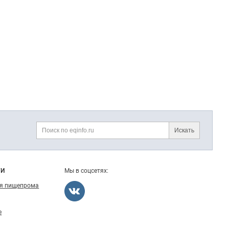
Искать
Поиск
ГИ
Мы в соцсетях:
ля пищепрома
е