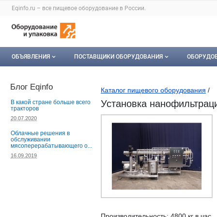
Раздел навигации по сайту eqinfo.ru
Eqinfo.ru – все
пищевое оборудование
в России.
Авторизация и меню пользователя
Навигация по разделам сайта eqinfo.ru
ОБЪЯВЛЕНИЯ
ПОСТАВЩИКИ ОБОРУДОВАНИЯ
ОБОРУДО
Все объявления
О каталоге компаний
Оборуд
Блог Eqinfo
Каталог пищевого оборудования
/
Мои объявления
Каталог компаний
Мое об
Установка нанофильтрации
В какой стране больше всего
тракторов
Моя компания
20.07.2020
Облачные решения в
Платное размещение
обслуживании
мясоперерабатывающего о...
16.09.2019
Производительность: 4800 кг в час