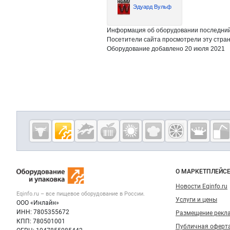
Эдуард Вульф
Информация об оборудовании последний 
Посетители сайта просмотрели эту стран
Оборудование добавлено 20 июля 2021
Дополнительная информация
Cсылки на полезные проекты
Eqinfo.ru —
пищевое
оборудование
Важные разделы и контакты
Навигация п
и упаковка
О МАРКЕТПЛЕЙС
Новости Eqinfo.ru
Eqinfo.ru – все
пищевое оборудование
в России.
Услуги и цены
ООО «Инлайн»
ИНН: 7805355672
Размещение рекл
КПП: 780501001
Публичная оферт