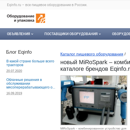
Раздел навигации по сайту eqinfo.ru
Eqinfo.ru – все
пищевое оборудование
в России.
Авторизация и меню пользователя
Навигация по разделам сайта eqinfo.ru
ОБЪЯВЛЕНИЯ
ПОСТАВЩИКИ ОБОРУДОВАНИЯ
ОБОРУДО
Все объявления
О каталоге компаний
Оборуд
Блог Eqinfo
Каталог пищевого оборудования
/
Мои объявления
Каталог компаний
Мое об
новый MiRoSpark – комби
В какой стране больше всего
тракторов
каталоге брендов Eqinfo.
Моя компания
20.07.2020
Облачные решения в
Платное размещение
обслуживании
мясоперерабатывающего о...
16.09.2019
MiRoSpark – комбинированное устройство для