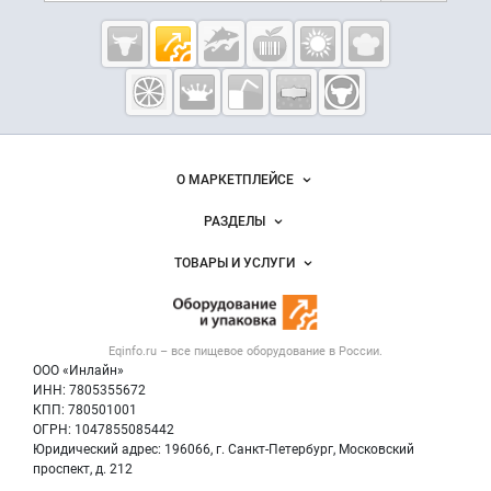
Cсылки на полезные проекты
Eqinfo.ru —
пищевое
оборудование
и упаковка
Важные разделы и контакты
Навигация по сайту
О МАРКЕТПЛЕЙСЕ
Новости Eqinfo.ru
РАЗДЕЛЫ
Услуги и цены
Объявления
ТОВАРЫ И УСЛУГИ
Размещение рекламы
Новости рынка
Оборудование для пищепрома
Публичная оферта
Вакансии
Тара и упаковка
Контактная информация
Блог
Eqinfo.ru – все
пищевое оборудование
в России.
Б/у оборудование
Политика обработки персональных данных
ООО «Инлайн»
Вакансии
Для СМИ
ИНН: 7805355672
КПП: 780501001
Информация о компаниях
ОГРН: 1047855085442
Добавить объявление
Юридический адрес: 196066, г. Санкт-Петербург, Московский
Карта объявлений
проспект, д. 212