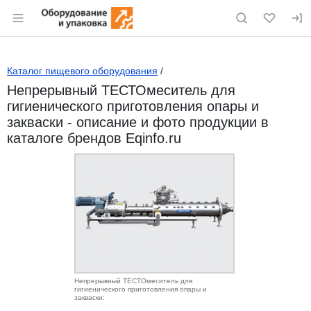
Раздел навигации по сайту eqinfo.ru
Каталог пищевого оборудования
/
Непрерывный ТЕСТОмеситель для
гигиенического приготовления опары и
закваски - описание и фото продукции в
каталоге брендов Eqinfo.ru
Непрерывный ТЕСТОмеситель для
гигиенического приготовления опары и
закваски: