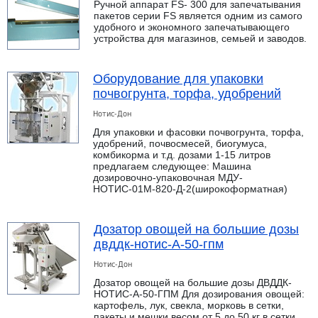
Ручной аппарат FS- 300 для запечатывания
пакетов серии FS является одним из самого
удобного и экономного запечатывающего
устройства для магазинов, семьей и заводов.
Оборудование для упаковки
почвогрунта, торфа, удобрений
Нотис-Дон
Для упаковки и фасовки почвогрунта, торфа,
удобрений, почвосмесей, биогумуса,
комбикорма и т.д. дозами 1-15 литров
предлагаем следующее: Машина
дозировочно-упаковочная МДУ-
НОТИС-01М-820-Д-2(широкоформатная)
Дозатор овощей на большие дозы
двддк-нотис-А-50-гпм
Нотис-Дон
Дозатор овощей на большие дозы ДВДДК-
НОТИС-А-50-ГПМ Для дозирования овощей:
картофель, лук, свекла, морковь в сетки,
пакеты и мешки весом от 5 до 50 кг в сетки,