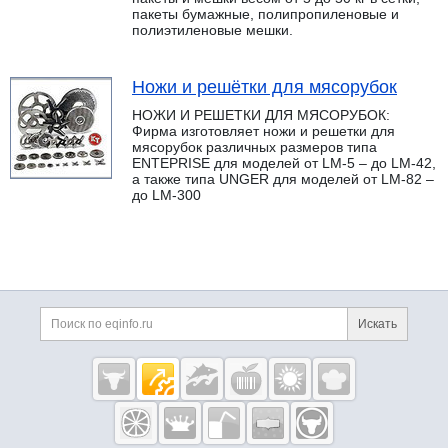
пакеты бумажные, полипропиленовые и
полиэтиленовые мешки.
Ножи и решётки для мясорубок
НОЖИ И РЕШЕТКИ ДЛЯ МЯСОРУБОК:
Фирма изготовляет ножи и решетки для
мясорубок различных размеров типа
ENTEPRISE для моделей от LM-5 – до LM-42,
а также типа UNGER для моделей от LM-82 –
до LM-300
Дополнительная информация
Поиск по сайту и ссы
Искать
Cсылки на полезные проекты
Eqinfo.ru —
пищевое
оборудование