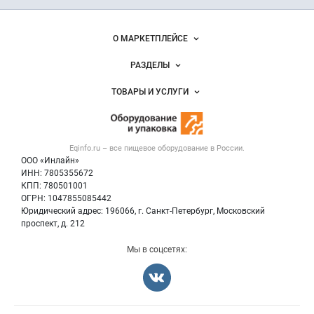
и упаковка
Важные разделы и контакты
Навигация по сайту
О МАРКЕТПЛЕЙСЕ
Новости Eqinfo.ru
РАЗДЕЛЫ
Услуги и цены
Объявления
ТОВАРЫ И УСЛУГИ
Размещение рекламы
Новости рынка
Оборудование для пищепрома
Публичная оферта
Вакансии
Тара и упаковка
Контактная информация
Блог
Eqinfo.ru – все
пищевое оборудование
в России.
Б/у оборудование
Политика обработки персональных данных
ООО «Инлайн»
Вакансии
Для СМИ
ИНН: 7805355672
КПП: 780501001
Информация о компаниях
ОГРН: 1047855085442
Добавить объявление
Юридический адрес: 196066, г. Санкт-Петербург, Московский
Карта объявлений
проспект, д. 212
Мы в соцсетях: