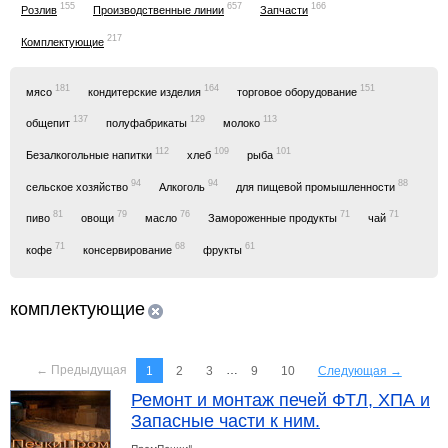
155
657
166
Розлив
Производственные линии
Запчасти
217
Комплектующие
181
164
151
мясо
кондитерские изделия
торговое оборудование
137
129
113
общепит
полуфабрикаты
молоко
112
109
101
Безалкогольные напитки
хлеб
рыба
94
94
88
сельское хозяйство
Алкоголь
для пищевой промышленности
81
79
76
71
71
пиво
овощи
масло
Замороженные продукты
чай
71
68
61
кофе
консервирование
фрукты
комплектующие
← Предыдущая
…
1
2
3
9
10
Следующая →
Ремонт и монтаж печей ФТЛ, ХПА и
Запасные части к ним.