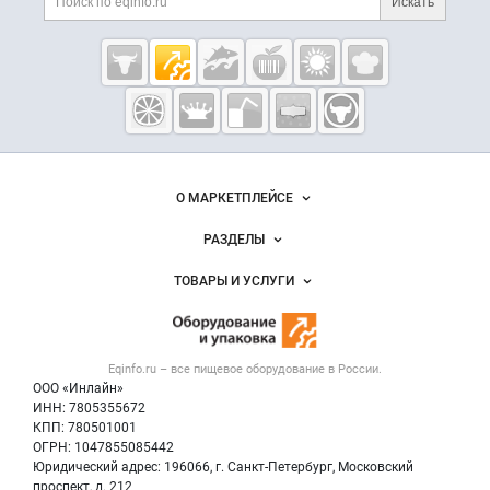
Искать
Cсылки на полезные проекты
Eqinfo.ru —
пищевое
оборудование
и упаковка
Важные разделы и контакты
Навигация по сайту
О МАРКЕТПЛЕЙСЕ
Новости Eqinfo.ru
РАЗДЕЛЫ
Услуги и цены
Объявления
ТОВАРЫ И УСЛУГИ
Размещение рекламы
Новости рынка
Оборудование для пищепрома
Публичная оферта
Вакансии
Тара и упаковка
Контактная информация
Блог
Eqinfo.ru – все
пищевое оборудование
в России.
Б/у оборудование
Политика обработки персональных данных
ООО «Инлайн»
Вакансии
Для СМИ
ИНН: 7805355672
КПП: 780501001
Информация о компаниях
ОГРН: 1047855085442
Добавить объявление
Юридический адрес: 196066, г. Санкт-Петербург, Московский
Карта объявлений
проспект, д. 212