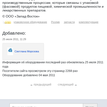
производственным процессам, которые связаны с упаковкой
(фасовкой) продуктов пищевой, химической промышленности и
лекарственных препаратов.
© ООО «Запад-Восток»
упаковочное оборудование
Розлив
запчасти
комплектующие
Добавлено:
25 июля 2011, 11:29
Светлана Морозова
Информация об оборудовании последний раз обновлялась 25 июля 2011
года
Посетители сайта просмотрели эту страницу 2268 раз
Оборудование добавлено 04 мая 2011
←
предыдущий
следующий
→
Дополнительная информация
Поиск по сайту и ссы