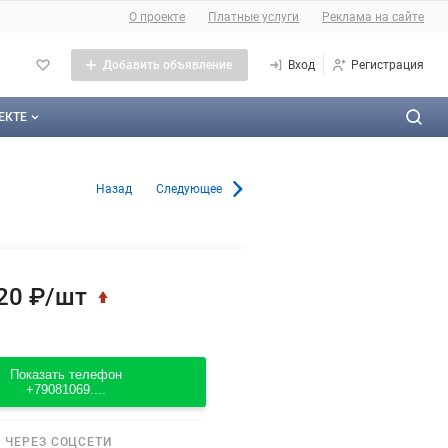
О сайте
О проекте
Платные услуги
Реклама на сайте
Добавить объявление
Вход
Регистрация
ЕКТЕ
оекте
0000л в Омске
Назад
Следующее
тактная информация
личная оферта
ама на сайте
20 ₽/шт
а сайта
такты
Показать телефон
+79081069....
 ЧЕРЕЗ СОЦСЕТИ