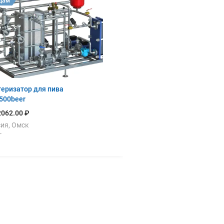
дам
еризатор для пива
500beer
062.00 ₽
ия, Омск
г