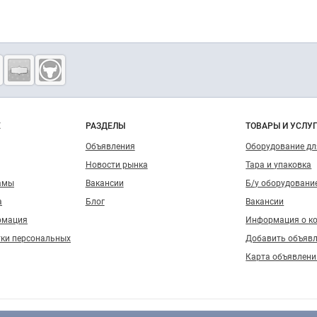
о сайту
Е
РАЗДЕЛЫ
ТОВАРЫ И УСЛУ
Объявления
Оборудование д
Новости рынка
Тара и упаковка
амы
Вакансии
Б/у оборудовани
а
Блог
Вакансии
рмация
Информация о к
тки персональных
Добавить объяв
Карта объявлени