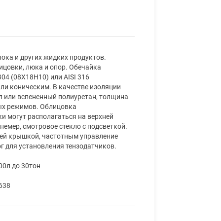
лока и других жидких продуктов.
ицовки, люка и опор. Обечайка
04 (08Х18Н10) или AISI 316
ли коническим. В качестве изоляции
л или вспененный полиуретан, толщина
ых режимов. Облицовка
ки могут располагаться на верхней
немер, смотровое стекло с подсветкой.
ней крышкой, частотным управление
г для установления тензодатчиков.
00л до 30тон
638