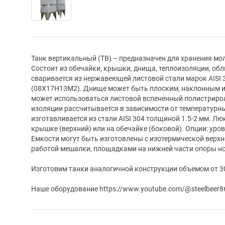
Танк вертикальный (ТВ) – предназначен для хранения мо
Состоит из обечайки, крышки, днища, теплоизоляции, обл
сваривается из нержавеющей листовой стали марок AISI 3
(08Х17Н13М2). Днище может быть плоским, наклонным и
может использоваться листовой вспененный полистриро
изоляции рассчитывается в зависимости от температурн
изготавливается из стали AISI 304 толщиной 1.5-2 мм. Лю
крышке (верхний) или на обечайке (боковой). Опции: уров
Емкости могут быть изготовлены с изотермической верх
работой мешалки, площадками на нижней части опоры но
Изготовим танки аналогичной конструкции объемом от 3
Наше оборудование https://www.youtube.com/@steelbeer8