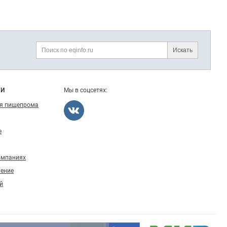
Искать
Поиск
ГИ
Мы в соцсетях:
ля пищепрома
е
омпаниях
ление
й