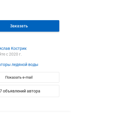
Заказать
ислав Кострик
йте с 2020 г.
аторы ледяной воды
Показать e-mail
7 объявлений автора