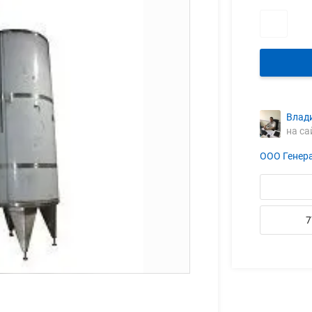
Влад
на са
ООО Генер
7