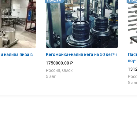
Продам
Про
и налива пива в
Кегомойка+налив кега на 50 кег/ч
Паст
поу-
1750000.00 ₽
1312
Россия, Омск
5 авг
Росс
5 ав