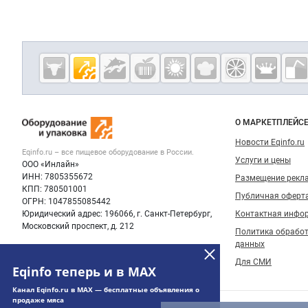
Дополнительная информация
Cсылки на полезные проекты
Eqinfo.ru —
пищевое
оборудование
Важные разделы и контакты
Навигация п
и упаковка
О МАРКЕТПЛЕЙС
Новости Eqinfo.ru
Eqinfo.ru – все
пищевое оборудование
в России.
Услуги и цены
ООО «Инлайн»
ИНН: 7805355672
Размещение рекл
КПП: 780501001
Публичная оферт
ОГРН: 1047855085442
Юридический адрес: 196066, г. Санкт-Петербург,
Контактная инфо
Московский проспект, д. 212
Политика обрабо
данных
Для СМИ
Eqinfo теперь и в MAX
Канал Eqinfo.ru в MAX — бесплатные объявления о
продаже мяса
© 2006‑2026 ООО “Инлайн”. 12+ Все права защищены.