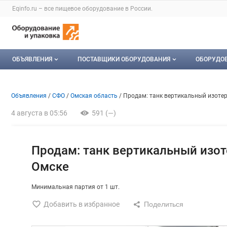
Раздел навигации по сайту eqinfo.ru
Eqinfo.ru – все
пищевое оборудование
в России.
Авторизация и меню пользователя
Навигация по разделам сайта eqinfo.ru
ОБЪЯВЛЕНИЯ
ПОСТАВЩИКИ ОБОРУДОВАНИЯ
ОБОРУДО
Все объявления
О каталоге компаний
Оборуд
Объявление: Продам: танк в
Информация о объявлении
Навигация и управление объявлени
Объявления
СФО
Омская область
Продам: танк вертикальный изоте
Мои объявления
Каталог компаний
Мое об
4 августа в 05:56
591 (—)
Моя компания
Платное размещение
Продам: танк вертикальный изо
Омске
Минимальная партия от 1 шт.
Добавить в избранное