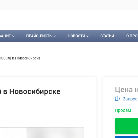
ВАНИЕ
ПРАЙС-ЛИСТЫ
НОВОСТИ
СТАТЬИ
О ПРО
ование
Мои прайс-листы
Новости
О пр
йки (от 3 х 1000л) в Новосибир
ем
х 1000л) в Новосибирске
орудование
Документы
Кон
Календарь событий
Пуб
Цена н
Рекл
л) в Новосибирске
Запрос
Карт
Продам
Кон