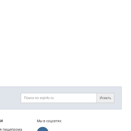
Искать
Поиск
ГИ
Мы в соцсетях:
ля пищепрома