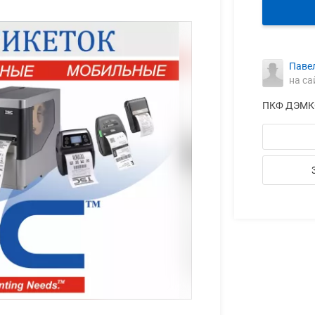
Паве
на са
ПКФ ДЭМК