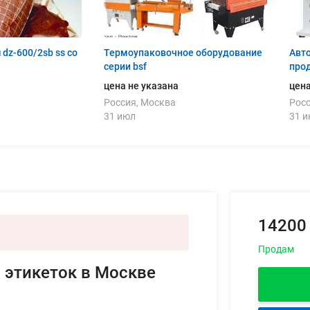
dz-600/2sb ss со
Термоупаковочное оборудование
Авт
серии bsf
прод
цена не указана
цена
Россия, Москва
Росс
31 июл
31 
14200
Продам
и этикеток в Москве