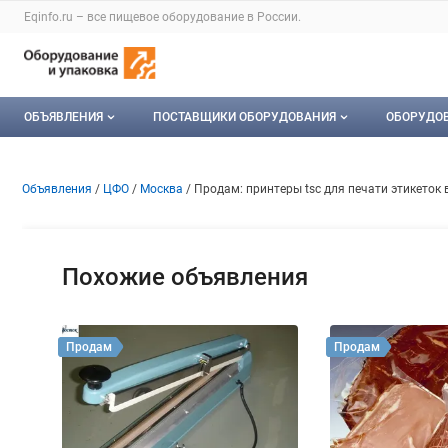
Раздел навигации по сайту eqinfo.ru
Eqinfo.ru – все
пищевое оборудование
в России.
Авторизация и меню пользователя
Навигация по разделам сайта eqinfo.ru
ОБЪЯВЛЕНИЯ
ПОСТАВЩИКИ ОБОРУДОВАНИЯ
ОБОРУДО
Все объявления
О каталоге компаний
Оборуд
Объявление: Продам: принтер
Информация о объявлении
Навигация и управление объявлени
Объявления
ЦФО
Москва
Продам: принтеры tsc для печати этикеток 
Мои объявления
Каталог компаний
Мое об
Моя компания
Похожие объявления
Платное размещение
Продам
Продам