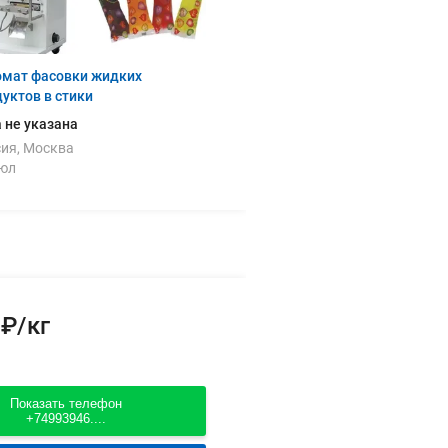
омат фасовки жидких
уктов в стики
 не указана
ия, Москва
июл
 ₽/кг
Показать телефон
+74993946....