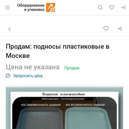
Раздел навигации по сайту eqinfo.ru
Объявление: Продам: подносы
Информация о объявлении
Навигация и управление объявлением
Назад к списку объявлений
Продам: подносы пластиковые в
Москве
Цена не указана
Продам
Запросить цену