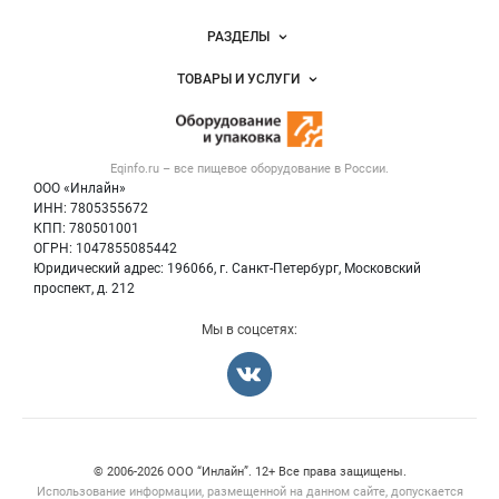
Новости Eqinfo.ru
РАЗДЕЛЫ
Услуги и цены
Объявления
ТОВАРЫ И УСЛУГИ
Размещение рекламы
Новости рынка
Оборудование для пищепрома
Публичная оферта
Вакансии
Тара и упаковка
Контактная информация
Блог
Eqinfo.ru – все
пищевое оборудование
в России.
Б/у оборудование
Политика обработки персональных данных
ООО «Инлайн»
Вакансии
Для СМИ
ИНН: 7805355672
КПП: 780501001
Информация о компаниях
ОГРН: 1047855085442
Добавить объявление
Юридический адрес: 196066, г. Санкт-Петербург, Московский
Карта объявлений
проспект, д. 212
Мы в соцсетях:
Счетчики, авторское право, логотипы
© 2006‑2026 ООО “Инлайн”. 12+ Все права защищены.
Использование информации, размещенной на данном сайте, допускается