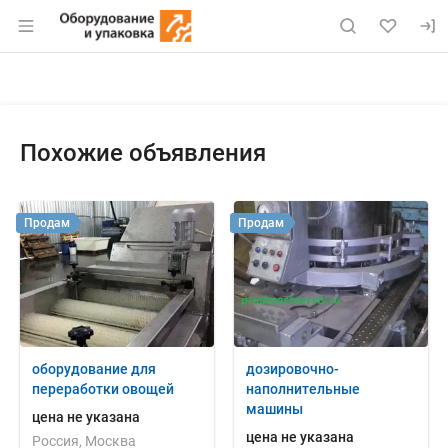
Раздел навигации по сайту eqinfo.ru
Объявление: Продам: компресс
Информация о объявлении
Навигация и управление объявлением
Похожие объявления
Продам
Продам
оборудование для
дозировочно-
переработки овощей
наполнительные
машины
цена не указана
цена не указана
Россия, Москва