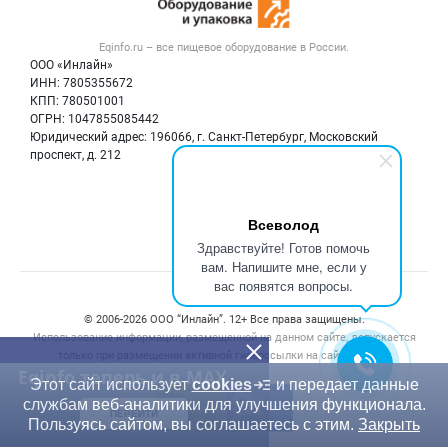
Вакансии
Тара и упаковка
Контактная информация
Блог
Eqinfo.ru – все
пищевое оборудование
в России.
Б/у оборудование
Политика обработки персональных данных
ООО «Инлайн»
Вакансии
Для СМИ
ИНН: 7805355672
КПП: 780501001
Информация о компаниях
ОГРН: 1047855085442
Добавить объявление
Юридический адрес: 196066, г. Санкт-Петербург, Московский
Карта объявлений
проспект, д. 212
Мы в соцсетях:
Всеволод
Здравствуйте! Готов помочь
вам. Напишите мне, если у
вас появятся вопросы.
Счетчики, авторское право, логотипы
© 2006‑2026 ООО “Инлайн”. 12+ Все права защищены.
Использование информации, размещенной на данном сайте, допускается
только при размещении активной гиперссылки на сайт
eqinfo.ru
Eqinfo теперь и в MAX
Этот сайт использует
cookies
и передает данные
службам веб-аналитики для улучшения функционала.
ПЕРЕЙТИ
Пользуясь сайтом, вы соглашаетесь с этим.
Закрыть