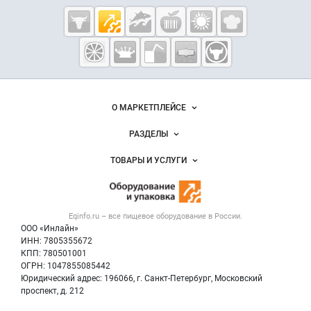
Cсылки на полезные проекты
Eqinfo.ru —
пищевое
оборудование
и упаковка
Важные разделы и контакты
Навигация по сайту
О МАРКЕТПЛЕЙСЕ
Новости Eqinfo.ru
РАЗДЕЛЫ
Услуги и цены
Объявления
ТОВАРЫ И УСЛУГИ
Размещение рекламы
Новости рынка
Оборудование для пищепрома
Публичная оферта
Вакансии
Тара и упаковка
Контактная информация
Блог
Eqinfo.ru – все
пищевое оборудование
в России.
Б/у оборудование
Политика обработки персональных данных
ООО «Инлайн»
Вакансии
Для СМИ
ИНН: 7805355672
КПП: 780501001
Информация о компаниях
ОГРН: 1047855085442
Добавить объявление
Юридический адрес: 196066, г. Санкт-Петербург, Московский
Карта объявлений
проспект, д. 212