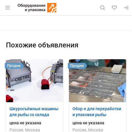
Раздел навигации по сайту eqinfo.ru
Объявление: Продам: компресс
Информация о объявлении
Навигация и управление объявлением
Похожие объявления
Продам
Продам
Шкуросъёмные машины
Обор-е для переработки
для рыбы со склада
и упаковки рыбы
цена не указана
цена не указана
Россия, Москва
Россия, Москва