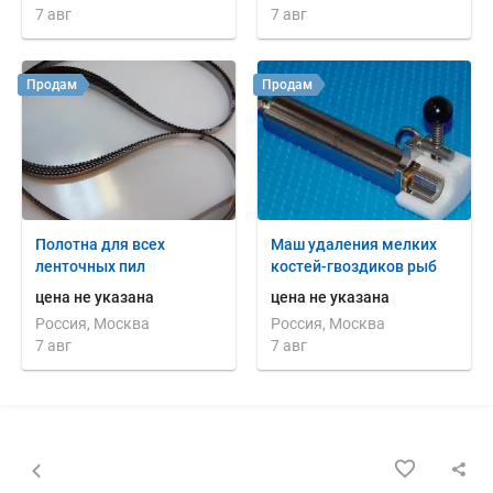
7 авг
7 авг
Продам
Продам
Полотна для всех
Маш удаления мелких
ленточных пил
костей-гвоздиков рыб
цена не указана
цена не указана
Россия, Москва
Россия, Москва
7 авг
7 авг
Назад к списку объявлений