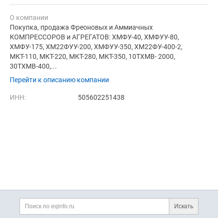
О компании
Покупка, продажа Фреоновых и Аммиачных
КОМПРЕССОРОВ и АГРЕГАТОВ: ХМФУ-40, ХМФУУ-80,
ХМФУ-175, ХМ22ФУУ-200, ХМФУУ-350, ХМ22ФУ-400-2,
МКТ-110, МКТ-220, МКТ-280, МКТ-350, 10ТХМВ- 2000,
30ТХМВ-400,...
Перейти к описанию компании
ИНН:
505602251438
Дополнительная информация
Поиск по сайту и ссы
Искать