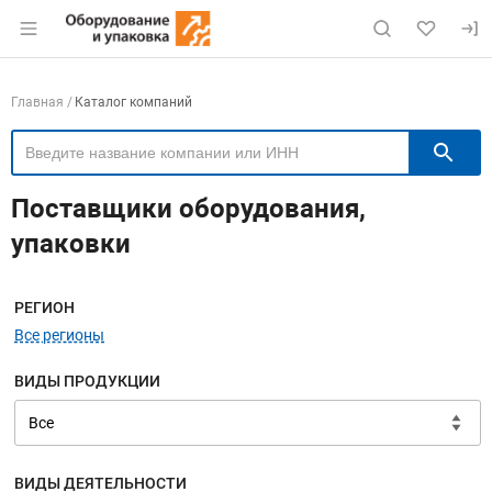
Раздел навигации по сайту eqinfo.ru
Навигация по компаниям
Главная
Каталог компаний
П
Поставщики оборудования,
упаковки
Меню навигации
РЕГИОН
Все регионы
ВИДЫ ПРОДУКЦИИ
ВИДЫ ДЕЯТЕЛЬНОСТИ