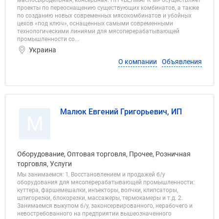
маслосыродельная, консервная. ПП «ВЕЛМАРК М» осуществляет
проекты по переоснащению существующих комбинатов, а также
по созданию новых современных мясокомбинатов и убойных
цехов «под ключ», оснащенных самыми современными
технологическими линиями для мясоперерабатывающей
промышленности со...
Украина
О компании
Объявления
Малюк Евгений Григорьевич, ИП
М
Оборудование, Оптовая торговля, Прочее, Розничная
торговля, Услуги
Мы занимаемся: 1. Восстановлением и продажей б/у
оборудования для мясоперерабатывающей промышленности:
куттера, фаршемешалки, инъекторы, волчки, клипсаторы,
шпигорезки, блокорезки, массажеры, термокамеры и т.д. 2.
Занимаемся выкупом б/у, законсервированного, нерабочего и
невостребованного на предприятии вышеозначенного