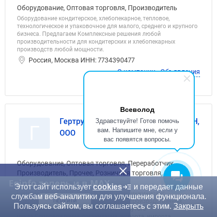
Оборудование, Оптовая торговля, Производитель
Оборудование кондитерское, хлебопекарное, тепловое,
технологическое и упаковочное для малого, среднего и крупного
бизнеса. Предлагаем Комплексные решения любой
производительности для кондитерских и хлебопекарных
производств любой мощности.
Россия, Москва ИНН: 7734390477
О компании
Объявления
Всеволод
Здравствуйте! Готов помочь
Гертруда Аграр, Gertrude Agrar GmbH,
Г
вам. Напишите мне, если у
ООО
вас появятся вопросы.
Оборудование, Оптовая торговля, Переработчик,
Производитель, Прочее, Розничная торговля, Услуги,
Eqinfo теперь и в MAX
Фермерское хозяйство
Этот сайт использует
cookies
и передает данные
Gertrude Agrar GmbH -консультирование, инжиниринг,
службам веб-аналитики для улучшения функционала.
строительство аграрных промышленно-производственных
ПЕРЕЙТИ
Пользуясь сайтом, вы соглашаетесь с этим.
Закрыть
предприятий, комплексов полного замкнутого
цикла.Сопровождение, организация экспорта, импорта