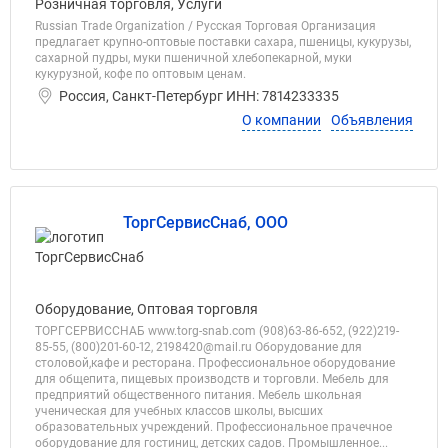
Розничная торговля, Услуги
Russian Trade Organization / Русская Торговая Организация
предлагает крупно-оптовые поставки сахара, пшеницы, кукурузы,
сахарной пудры, муки пшеничной хлебопекарной, муки
кукурузной, кофе по оптовым ценам.
Россия, Санкт-Петербург ИНН: 7814233335
О компании
Объявления
ТоргСервисСнаб, ООО
Оборудование, Оптовая торговля
ТОРГСЕРВИССНАБ www.torg-snab.com (908)63-86-652, (922)219-
85-55, (800)201-60-12, 2198420@mail.ru Оборудование для
столовой,кафе и ресторана. Профессиональное оборудование
для общепита, пищевых производств и торговли. Мебель для
предприятий общественного питания. Мебель школьная
ученическая для учебных классов школы, высших
образовательных учреждений. Профессиональное прачечное
оборудование для гостиниц, детских садов. Промышленное...