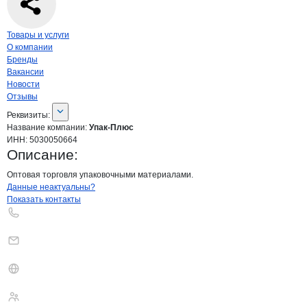
Навигация по странице
компании
Упак
Товары и услуги
О компании
Бренды
Вакансии
Новости
Отзывы
О компании
Упак-Плюс
Реквизиты
компании
Упак-Плюс
Реквизиты:
Название компании:
Упак-Плюс
ИНН:
5030050664
Описание:
Оптовая торговля упаковочными материалами.
Контакты
компании
Упак-Плюс
+7(800)000-00-..
Данные неактуальны?
Показать контакты