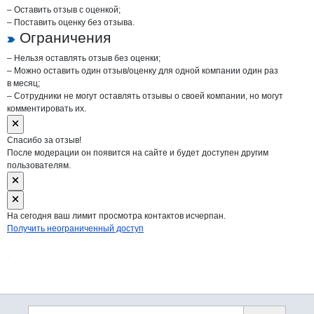
– Оставить отзыв с оценкой;
– Поставить оценку без отзыва.
Ограничения
– Нельзя оставлять отзыв без оценки;
– Можно оставить один отзыв/оценку для одной компании один раз
в месяц;
– Сотрудники не могут оставлять отзывы о своей компании, но могут
комментировать их.
Спасибо за отзыв!
После модерации он появится на сайте и будет доступен другим
пользователям.
На сегодня ваш лимит просмотра контактов исчерпан.
Получить неограниченный доступ
Дополнительная информация
Поиск по сайту и ссы