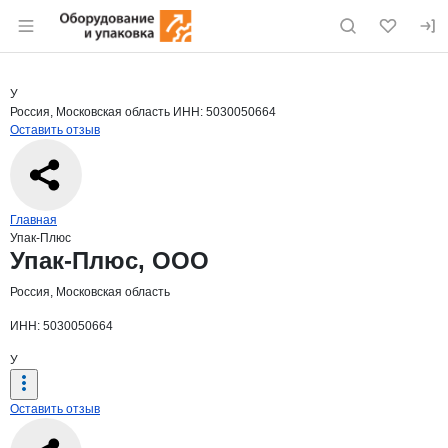
Раздел навигации по сайту eqinfo.ru
Краткая информация о компании
Упак
Страница компании
Упак-Плю
Страница компании
Упак-Плюс, ООО
У
Россия, Московская область
ИНН: 5030050664
Оставить отзыв
Навигация по сайту
Главная
Упак-Плюс
Основная информация о компании
Упак-Плюс, ООО
Россия, Московская область
ИНН: 5030050664
У
Оставить отзыв