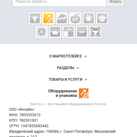
Искать
Cсылки на полезные проекты
Eqinfo.ru —
пищевое
оборудование
и упаковка
Важные разделы и контакты
Навигация по сайту
О МАРКЕТПЛЕЙСЕ
Новости Eqinfo.ru
РАЗДЕЛЫ
Услуги и цены
Объявления
ТОВАРЫ И УСЛУГИ
Размещение рекламы
Новости рынка
Оборудование для пищепрома
Публичная оферта
Вакансии
Тара и упаковка
Контактная информация
Блог
Eqinfo.ru – все
пищевое оборудование
в России.
Б/у оборудование
Политика обработки персональных данных
ООО «Инлайн»
Вакансии
Для СМИ
ИНН: 7805355672
КПП: 780501001
Информация о компаниях
ОГРН: 1047855085442
Добавить объявление
Юридический адрес: 196066, г. Санкт-Петербург, Московский
Карта объявлений