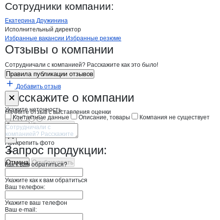
Упак-Плюс
Сотрудники
компании
:
Екатерина Дружинина
Исполнительный директор
Бренды
Вакансии в
компани
Упак-Плюс
Упак-Плюс
Избранные вакансии
Избранные резюме
Новости o
Упак-Плюс, ООО
Упак-Плюс
Отзывы
о компании
Сотрудничали с компанией? Расскажите как это было!
Правила публикации отзывов
Добавить отзыв
Форма обратной связи о неточностях н
Упак-Плюс
Расскажите
о компании
Укажите неточность
Начните отзыв с выставления оценки
Контактные данные
Описание, товары
Компания не существует
Отмена
Опубликовать
Прикрепить фото
Запрос продукции:
Отмена
Опубликовать
Как к вам обратиться?
Укажите как к вам обратиться
Ваш телефон:
Укажите ваш телефон
Ваш e-mail: