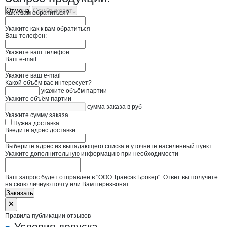
Отмена
Опубликовать
Как к вам обратиться?
Укажите как к вам обратиться
Ваш телефон:
Укажите ваш телефон
Ваш e-mail:
Укажите ваш e-mail
Какой объём вас интересует?
укажите объём партии
Укажите объём партии
сумма заказа в руб
Укажите сумму заказа
Нужна доставка
Введите адрес доставки
Выберите адрес из выпадающего списка и уточните населенный пункт
Укажите дополнительную информацию при необходимости
Ваш запрос будет отправлен в "ООО Трансэк Брокер". Ответ вы получите
на свою личную почту или Вам перезвонят.
Заказать
Правила публикации отзывов
Условия допуска