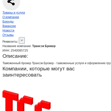
Навигация по странице
компании
Тран
Товары и услуги
О компании
Бренды
Вакансии
Новости
Отзывы
О компании
Трансэк Брокер
Реквизиты
компании
Трансэк Брокер
Реквизиты:
Название компании:
Трансэк Брокер
ИНН:
2540085725
Описание:
Таможенный брокер Трансэк Брокер - таможенные услуги и оформление груз
Компании, которые могут вас
заинтересовать