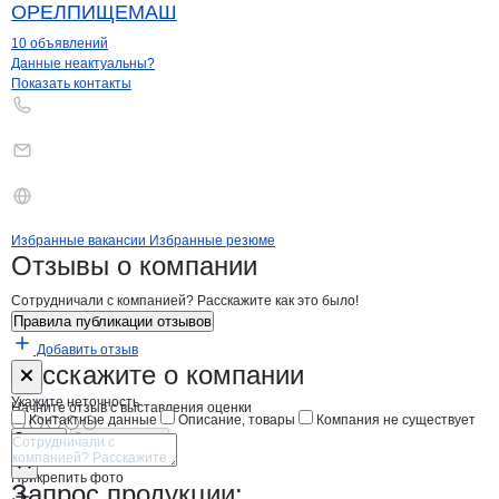
ОРЕЛПИЩЕМАШ
10 объявлений
Контакты
компании
Трансэк Брокер
+7(800)000-00-..
Данные неактуальны?
Показать контакты
Бренды
Вакансии в
компани
Трансэк Брокер
Трансэк Брокер
Избранные вакансии
Избранные резюме
Новости o
Трансэк Брокер, ООО
Трансэк Брокер
Отзывы
о компании
Сотрудничали с компанией? Расскажите как это было!
Правила публикации отзывов
Добавить отзыв
Форма обратной связи о неточностях н
Трансэк Броке
Расскажите
о компании
Укажите неточность
Начните отзыв с выставления оценки
Контактные данные
Описание, товары
Компания не существует
Отмена
Опубликовать
Прикрепить фото
Запрос продукции: