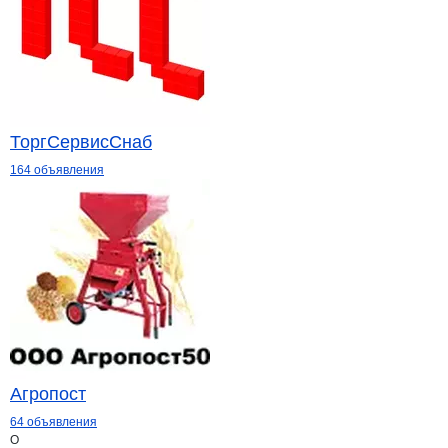
ТоргСервисСнаб
164 объявления
Агропост
64 объявления
О