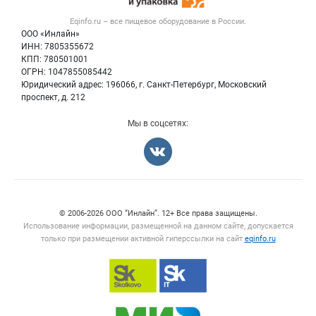
Тара и упаковка
Контактная информация
Блог
Eqinfo.ru – все
пищевое оборудование
в России.
Б/у оборудование
Политика обработки персональных данных
ООО «Инлайн»
Вакансии
Для СМИ
ИНН: 7805355672
КПП: 780501001
Информация о компаниях
ОГРН: 1047855085442
Добавить объявление
Юридический адрес: 196066, г. Санкт-Петербург, Московский
Карта объявлений
проспект, д. 212
Мы в соцсетях:
Счетчики, авторское право, логотипы
© 2006‑2026 ООО “Инлайн”. 12+ Все права защищены.
Использование информации, размещенной на данном сайте, допускается
только при размещении активной гиперссылки на сайт
eqinfo.ru