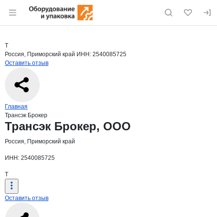
Раздел навигации по сайту eqinfo.ru
Краткая информация о компании
Тран
Страница компании
Трансэк 
Страница компании
Трансэк Брокер, ООО
Т
Россия, Приморский край
ИНН: 2540085725
Оставить отзыв
Навигация по сайту
Главная
Трансэк Брокер
Основная информация о компании
Трансэк Брокер, ООО
Россия, Приморский край
ИНН: 2540085725
Т
Оставить отзыв