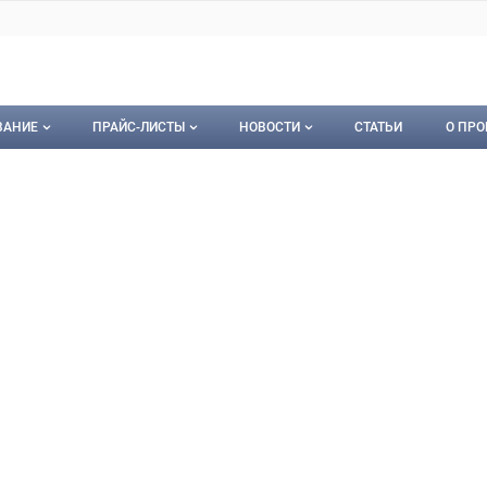
ВАНИЕ
ПРАЙС-ЛИСТЫ
НОВОСТИ
СТАТЬИ
О ПРО
ование
Мои прайс-листы
Новости
О пр
нс-Трейд
ейд,
орудование
Документы
Кон
Календарь событий
Пуб
Рекл
Карт
Кон