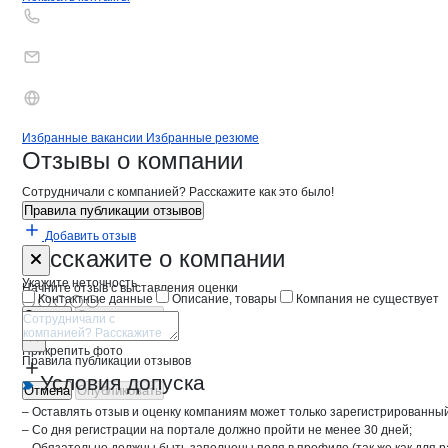
Бренды
Вакансии в
компани
Транс-Трейд
Транс-Трейд
Избранные вакансии
Избранные резюме
Новости o
Транс-Трейд,
Транс-Трейд
Отзывы
о компании
Сотрудничали с компанией? Расскажите как это было!
Правила публикации отзывов
Добавить отзыв
Форма обратной связи о неточностях 
Транс-Трейд
Расскажите
о компании
Укажите неточность
Начните отзыв с выставления оценки
Контактные данные
Описание, товары
Компания не существует
Отмена
Опубликовать
Прикрепить фото
Правила публикации отзывов
Условия допуска
Отмена
Опубликовать
– Оставлять отзыв и оценку компаниям может только зарегистрированны
– Со дня регистрации на портале должно пройти не менее 30 дней;