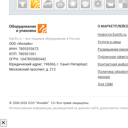
Cсылки на полезные проекты
Eqinfo.ru —
пищевое
оборудование
Важные разделы и контакты
Навигация п
и упаковка
О МАРКЕТПЛЕЙС
Новости Eqinfo.ru
Eqinfo.ru – все
пищевое оборудование
в России.
Услуги и цены
ООО «Инлайн»
ИНН: 7805355672
Размещение рекл
КПП: 780501001
Публичная оферт
ОГРН: 1047855085442
Юридический адрес: 196066, г. Санкт-Петербург,
Контактная инфо
Московский проспект, д. 212
Политика обрабо
данных
Для СМИ
Счетчики, авторское право, логотипы
© 2006‑2026 ООО “Инлайн”. 12+ Все права защищены.
Использование информации, размещенной на данном сайте, допускается тольк