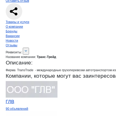
Оставить отзыв
Навигация по странице
компании
Тра
Товары и услуги
О компании
Бренды
Вакансии
Новости
Отзывы
О компании
Транс-Трейд
Реквизиты
компании
Транс-Трейд
Реквизиты:
Название компании:
Транс-Трейд
Описание:
Фирма  TransTrade  - международные грузоперевозки автотранспортом из
Компании, которые могут вас заинтересов
ГЛВ
90 объявлений