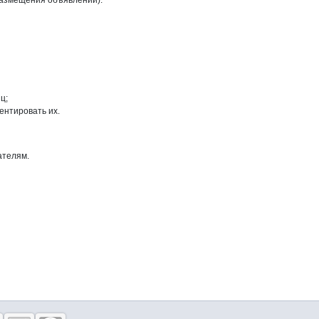
размещения объявлений).
ц;
ентировать их.
ателям.