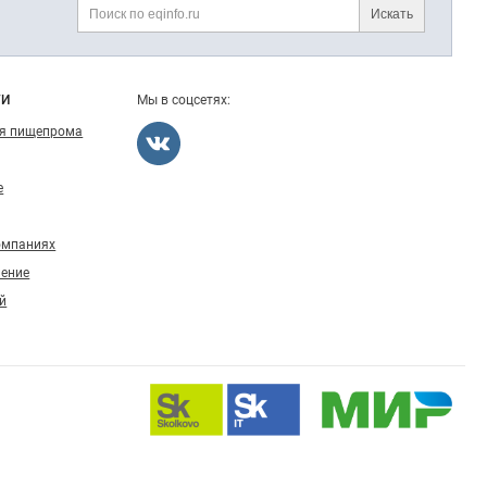
Искать
Поиск
ГИ
Мы в соцсетях:
ля пищепрома
е
омпаниях
ление
й