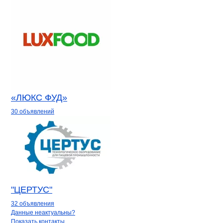
«ЛЮКС ФУД»
30 объявлений
"ЦЕРТУС"
32 объявления
Контакты
компании
Транс-Трейд
+7(800)000-00-..
Данные неактуальны?
Показать контакты