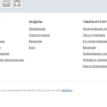
о сайту
Е
РАЗДЕЛЫ
ТОВАРЫ И УСЛУ
Объявления
Оборудование д
Новости рынка
Тара и упаковка
амы
Вакансии
Б/у оборудовани
а
Блог
Вакансии
рмация
Информация о к
тки персональных
Добавить объяв
Карта объявлени
о при размещении активной гиперссылки на сайт
eqinfo.ru