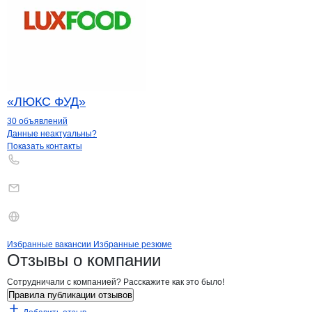
«ЛЮКС ФУД»
30 объявлений
Контакты
компании
ТЕХНОГАЛАС
+7(800)000-00-..
Данные неактуальны?
Показать контакты
Бренды
Вакансии в
компани
ТЕХНОГАЛАС
ТЕХНОГАЛАС
Избранные вакансии
Избранные резюме
Новости o
ТЕХНОГАЛАС, ЧП
ТЕХНОГАЛАС
Отзывы
о компании
Сотрудничали с компанией? Расскажите как это было!
Правила публикации отзывов