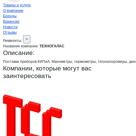
Навигация по странице
компании
ТЕХ
Товары и услуги
О компании
Бренды
Вакансии
Новости
Отзывы
О компании
ТЕХНОГАЛАС
Реквизиты
компании
ТЕХНОГАЛАС
Реквизиты:
Название компании:
ТЕХНОГАЛАС
Описание:
Поставки приборов КИПиА. Манометры, термометры, тягонапоромеры, дина
Компании, которые могут вас
заинтересовать