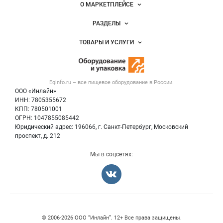
Важные разделы и контакты
Навигация по сайту
О МАРКЕТПЛЕЙСЕ
Новости Eqinfo.ru
РАЗДЕЛЫ
Услуги и цены
Объявления
ТОВАРЫ И УСЛУГИ
Размещение рекламы
Новости рынка
Оборудование для пищепрома
Публичная оферта
Вакансии
Тара и упаковка
Контактная информация
Блог
Eqinfo.ru – все
пищевое оборудование
в России.
Б/у оборудование
Политика обработки персональных данных
ООО «Инлайн»
Вакансии
Для СМИ
ИНН: 7805355672
КПП: 780501001
Информация о компаниях
ОГРН: 1047855085442
Добавить объявление
Юридический адрес: 196066, г. Санкт-Петербург, Московский
Карта объявлений
проспект, д. 212
Мы в соцсетях:
Счетчики, авторское право, логотипы
© 2006‑2026 ООО “Инлайн”. 12+ Все права защищены.