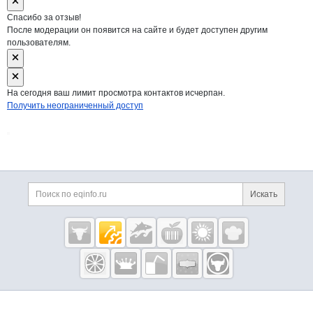
Спасибо за отзыв!
После модерации он появится на сайте и будет доступен другим
пользователям.
На сегодня ваш лимит просмотра контактов исчерпан.
Получить неограниченный доступ
Дополнительная информация
Поиск по сайту и ссы
Искать
Cсылки на полезные проекты
Eqinfo.ru —
пищевое
оборудование
и упаковка