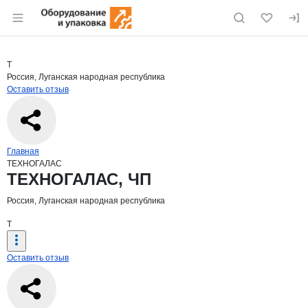
Раздел навигации по сайту eqinfo.ru
Краткая информация о компании
ТЕХ
Страница компании
ТЕХНОГА
Страница компании
ТЕХНОГАЛАС, ЧП
Т
Россия, Луганская народная республика
Оставить отзыв
Навигация по сайту
Главная
ТЕХНОГАЛАС
Основная информация о компании
ТЕХНОГАЛАС, ЧП
Россия, Луганская народная республика
Т
Оставить отзыв