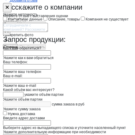
Добавить отзыв
Форма обратной связи о неточностях н
ТЕХНОГАЛАС
Расскажите
о компании
Укажите неточность
Начните отзыв с выставления оценки
Контактные данные
Описание, товары
Компания не существует
Отмена
Опубликовать
Прикрепить фото
Запрос продукции:
Отмена
Опубликовать
Как к вам обратиться?
Укажите как к вам обратиться
Ваш телефон:
Укажите ваш телефон
Ваш e-mail:
Укажите ваш e-mail
Какой объём вас интересует?
укажите объём партии
Укажите объём партии
сумма заказа в руб
Укажите сумму заказа
Нужна доставка
Введите адрес доставки
Выберите адрес из выпадающего списка и уточните населенный пункт
Укажите дополнительную информацию при необходимости