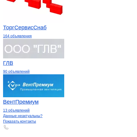
ТоргСервисСнаб
164 объявления
ГЛВ
90 объявлений
ВентПремиум
13 объявлений
Контакты
компании
СТЭЛС
+7(800)000-00-..
Данные неактуальны?
Показать контакты