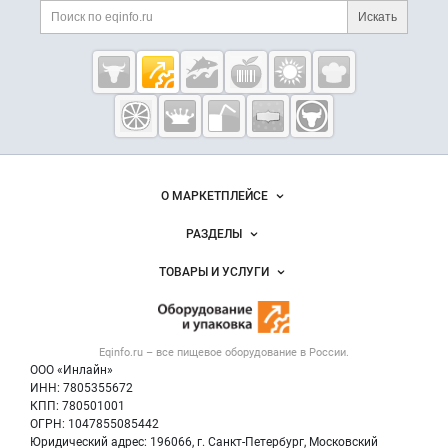
Поиск по сайту и ссы
Искать
Cсылки на полезные проекты
Eqinfo.ru —
пищевое
оборудование
и упаковка
Важные разделы и контакты
Навигация по сайту
О МАРКЕТПЛЕЙСЕ
Новости Eqinfo.ru
РАЗДЕЛЫ
Услуги и цены
Объявления
ТОВАРЫ И УСЛУГИ
Размещение рекламы
Новости рынка
Оборудование для пищепрома
Публичная оферта
Вакансии
Тара и упаковка
Контактная информация
Блог
Eqinfo.ru – все
пищевое оборудование
в России.
Б/у оборудование
Политика обработки персональных данных
ООО «Инлайн»
Вакансии
Для СМИ
ИНН: 7805355672
КПП: 780501001
Информация о компаниях
ОГРН: 1047855085442
Добавить объявление
Юридический адрес: 196066, г. Санкт-Петербург, Московский