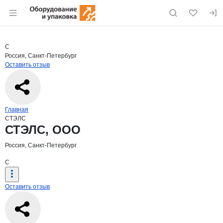
Раздел навигации по сайту eqinfo.ru
Краткая информация о компании
СТЭ
Страница компании
СТЭЛС, О
Страница компании
СТЭЛС, ООО
С
Россия, Санкт-Петербург
Оставить отзыв
Навигация по сайту
Главная
СТЭЛС
Основная информация о компании
СТЭЛС, ООО
Россия, Санкт-Петербург
С
Оставить отзыв