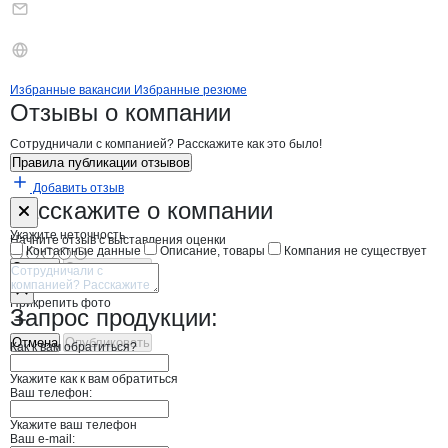
Бренды
Вакансии в
компани
СТЭЛС
СТЭЛС
Избранные вакансии
Избранные резюме
Новости o
СТЭЛС, ООО
СТЭЛС
Отзывы
о компании
Сотрудничали с компанией? Расскажите как это было!
Правила публикации отзывов
Добавить отзыв
Форма обратной связи о неточностях н
СТЭЛС
Расскажите
о компании
Укажите неточность
Начните отзыв с выставления оценки
Контактные данные
Описание, товары
Компания не существует
Отмена
Опубликовать
Прикрепить фото
Запрос продукции:
Отмена
Опубликовать
Как к вам обратиться?
Укажите как к вам обратиться
Ваш телефон:
Укажите ваш телефон
Ваш e-mail: