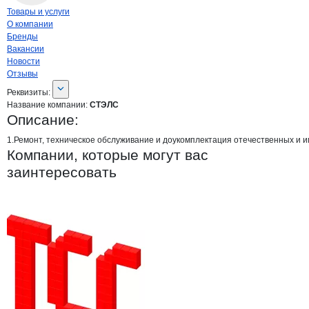
Навигация по странице
компании
СТЭ
Товары и услуги
О компании
Бренды
Вакансии
Новости
Отзывы
О компании
СТЭЛС
Реквизиты
компании
СТЭЛС
Реквизиты:
Название компании:
СТЭЛС
Описание:
1.Ремонт, техническое обслуживание и доукомплектация отечественных и им
Компании, которые могут вас
заинтересовать