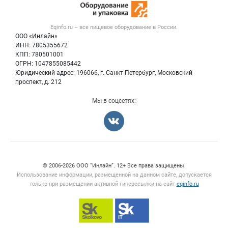
Оборудование для пищепрома
Публичная оферта
Вакансии
Тара и упаковка
Контактная информация
Блог
Eqinfo.ru – все
пищевое оборудование
в России.
Б/у оборудование
Политика обработки персональных данных
ООО «Инлайн»
Вакансии
Для СМИ
ИНН: 7805355672
КПП: 780501001
Информация о компаниях
ОГРН: 1047855085442
Добавить объявление
Юридический адрес: 196066, г. Санкт-Петербург, Московский
Карта объявлений
проспект, д. 212
Мы в соцсетях:
Счетчики, авторское право, логотипы
© 2006‑2026 ООО “Инлайн”. 12+ Все права защищены.
Использование информации, размещенной на данном сайте, допускается
только при размещении активной гиперссылки на сайт
eqinfo.ru