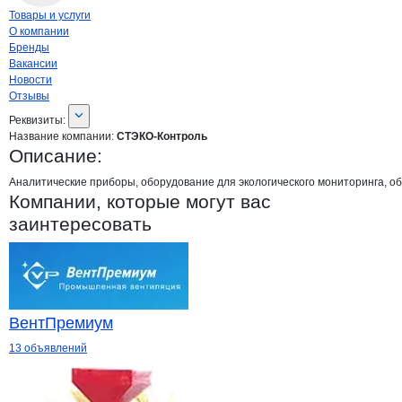
Навигация по странице
компании
СТЭК
Товары и услуги
О компании
Бренды
Вакансии
Новости
Отзывы
О компании
СТЭКО-Контроль
Реквизиты
компании
СТЭКО-Контроль
Реквизиты:
Название компании:
СТЭКО-Контроль
Описание:
Аналитические приборы, оборудование для экологического мониторинга, об
Компании, которые могут вас
заинтересовать
ВентПремиум
13 объявлений