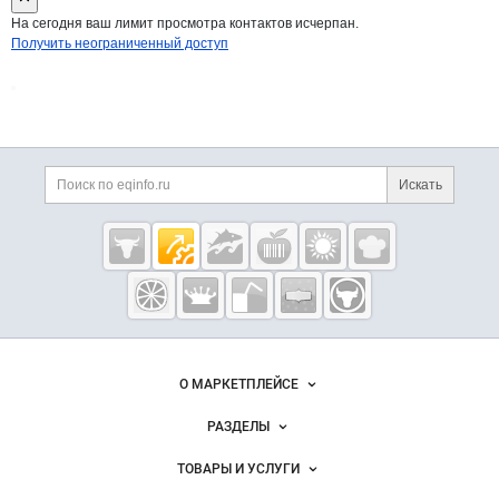
На сегодня ваш лимит просмотра контактов исчерпан.
Получить неограниченный доступ
Дополнительная информация
Поиск по сайту и ссы
Искать
Cсылки на полезные проекты
Eqinfo.ru —
пищевое
оборудование
и упаковка
Важные разделы и контакты
Навигация по сайту
О МАРКЕТПЛЕЙСЕ
Новости Eqinfo.ru
РАЗДЕЛЫ
Услуги и цены
Объявления
ТОВАРЫ И УСЛУГИ
Размещение рекламы
Новости рынка