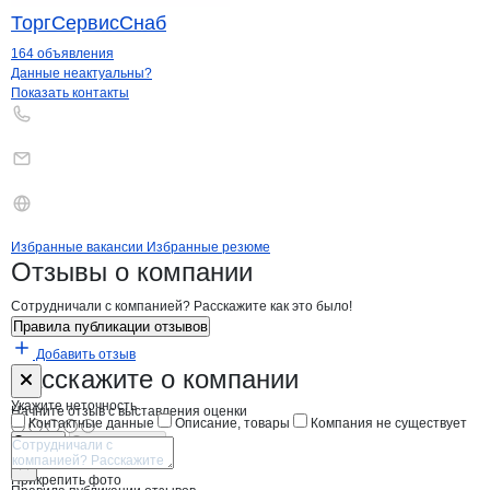
ТоргСервисСнаб
164 объявления
Контакты
компании
СТЭКО-Контроль
+7(800)000-00-..
Данные неактуальны?
Показать контакты
Бренды
Вакансии в
компани
СТЭКО-Контроль
СТЭКО-Контроль
Избранные вакансии
Избранные резюме
Новости o
СТЭКО-Контроль, ООО
СТЭКО-Контроль
Отзывы
о компании
Сотрудничали с компанией? Расскажите как это было!
Правила публикации отзывов
Добавить отзыв
Форма обратной связи о неточностях н
СТЭКО-Контр
Расскажите
о компании
Укажите неточность
Начните отзыв с выставления оценки
Контактные данные
Описание, товары
Компания не существует
Отмена
Опубликовать
Прикрепить фото