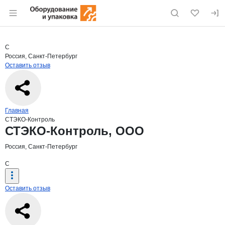
Раздел навигации по сайту eqinfo.ru
Краткая информация о компании
СТЭК
Страница компании
СТЭКО-Ко
Страница компании
СТЭКО-Контроль, ООО
С
Россия, Санкт-Петербург
Оставить отзыв
Навигация по сайту
Главная
СТЭКО-Контроль
Основная информация о компании
СТЭКО-Контроль, ООО
Россия, Санкт-Петербург
С
Оставить отзыв