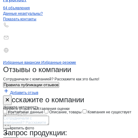
64 объявления
Контакты
компании
СофтИнтегро
+7(800)000-00-..
Данные неактуальны?
Показать контакты
Бренды
Вакансии в
компани
СофтИнтегро
СофтИнтегро
Избранные вакансии
Избранные резюме
Новости o
СофтИнтегро, ЗАО
СофтИнтегро
Отзывы
о компании
Сотрудничали с компанией? Расскажите как это было!
Правила публикации отзывов
Добавить отзыв
Форма обратной связи о неточностях н
СофтИнтегро
Расскажите
о компании
Укажите неточность
Начните отзыв с выставления оценки
Контактные данные
Описание, товары
Компания не существует
Отмена
Опубликовать
Прикрепить фото
Запрос продукции: