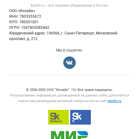
Блог
Eqinfo.ru – все
пищевое оборудование
в России.
Б/у оборудование
Политика обработки персональных данных
ООО «Инлайн»
Вакансии
Для СМИ
ИНН: 7805355672
КПП: 780501001
Информация о компаниях
ОГРН: 1047855085442
Добавить объявление
Юридический адрес: 196066, г. Санкт-Петербург, Московский
Карта объявлений
проспект, д. 212
Мы в соцсетях:
Счетчики, авторское право, логотипы
© 2006‑2026 ООО “Инлайн”. 12+ Все права защищены.
Использование информации, размещенной на данном сайте, допускается
только при размещении активной гиперссылки на сайт
eqinfo.ru