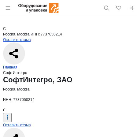
Раздел навигации по сайту eqinfo.ru
Краткая информация о компании
Софт
Страница компании
СофтИнте
Страница компании
СофтИнтегро, ЗАО
С
Россия, Москва
ИНН: 7737050214
Оставить отзыв
Навигация по сайту
Главная
СофтИнтегро
Основная информация о компании
СофтИнтегро, ЗАО
Россия, Москва
ИНН: 7737050214
С
Оставить отзыв