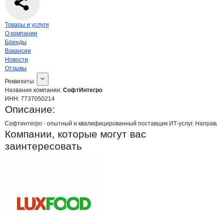
Навигация по странице
компании
Софт
Товары и услуги
О компании
Бренды
Вакансии
Новости
Отзывы
О компании
СофтИнтегро
Реквизиты
компании
СофтИнтегро
Реквизиты:
Название компании:
СофтИнтегро
ИНН:
7737050214
Описание:
Софтинтегро - опытный и квалифицированный поставщик ИТ-услуг. Направл
Компании, которые могут вас
заинтересовать