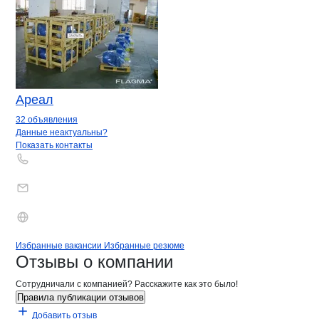
Ареал
32 объявления
Контакты
компании
СИНТО
+7(800)000-00-..
Данные неактуальны?
Показать контакты
Бренды
Вакансии в
компани
СИНТО
СИНТО
Избранные вакансии
Избранные резюме
Новости o
СИНТО,
СИНТО
Отзывы
о компании
Сотрудничали с компанией? Расскажите как это было!
Правила публикации отзывов
Добавить отзыв