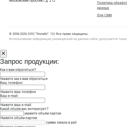
Московский проспект, д. 212
Политика обрабо
данных
Для СМИ
Счетчики, авторское право, логотипы
© 2006‑2026 ООО “Инлайн”. 12+ Все права защищены.
Использование информации, размещенной на данном сайте, допускается тольк
Запрос продукции:
Как к вам обратиться?
Укажите как к вам обратиться
Ваш телефон:
Укажите ваш телефон
Ваш e-mail:
Укажите ваш e-mail
Какой объём вас интересует?
укажите объём партии
Укажите объём партии
сумма заказа в руб