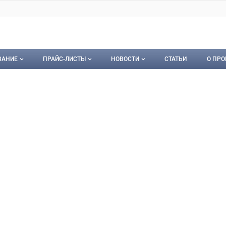
ВАНИЕ
ПРАЙС-ЛИСТЫ
НОВОСТИ
СТАТЬИ
О ПРО
ование
Мои прайс-листы
Новости
О пр
НТО
орудование
Документы
Кон
Календарь событий
Пуб
Рекл
Карт
Кон