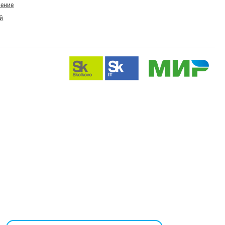
ление
й