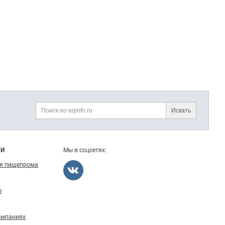
Искать
Поиск
ГИ
Мы в соцсетях:
ля пищепрома
е
омпаниях