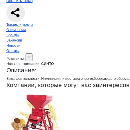
Оставить отзыв
Навигация по странице
компании
СИ
Товары и услуги
О компании
Бренды
Вакансии
Новости
Отзывы
О компании
СИНТО
Реквизиты
компании
СИНТО
Реквизиты:
Название компании:
СИНТО
Описание:
Виды деятельности: Инжиниринг и поставка энергосберегающего оборудо
Компании, которые могут вас заинтересов