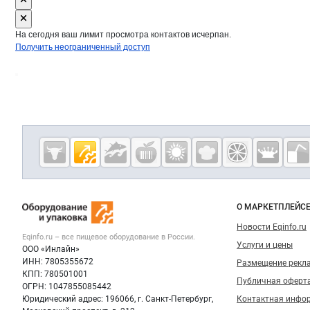
На сегодня ваш лимит просмотра контактов исчерпан.
Получить неограниченный доступ
Дополнительная информация
Cсылки на полезные проекты
Eqinfo.ru —
пищевое
оборудование
Важные разделы и контакты
Навигация п
и упаковка
О МАРКЕТПЛЕЙС
Новости Eqinfo.ru
Eqinfo.ru – все
пищевое оборудование
в России.
Услуги и цены
ООО «Инлайн»
ИНН: 7805355672
Размещение рекл
КПП: 780501001
Публичная оферт
ОГРН: 1047855085442
Юридический адрес: 196066, г. Санкт-Петербург,
Контактная инфо