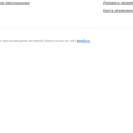
тки персональных
Добавить объяв
Карта объявлени
о при размещении активной гиперссылки на сайт
eqinfo.ru