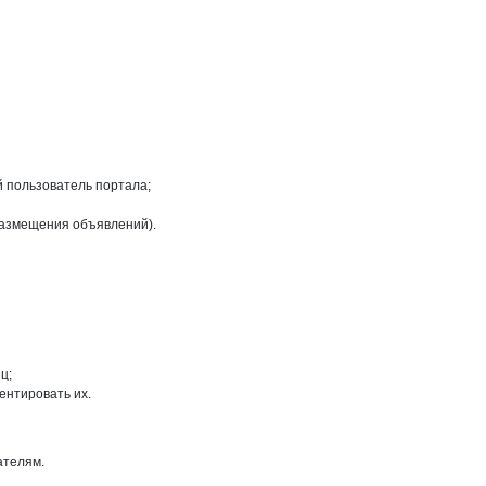
на странице
й пользователь портала;
размещения объявлений).
ц;
ентировать их.
ателям.