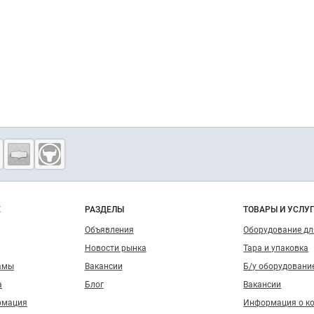
о сайту
Е
РАЗДЕЛЫ
ТОВАРЫ И УСЛУ
Объявления
Оборудование д
Новости рынка
Тара и упаковка
амы
Вакансии
Б/у оборудовани
а
Блог
Вакансии
рмация
Информация о к