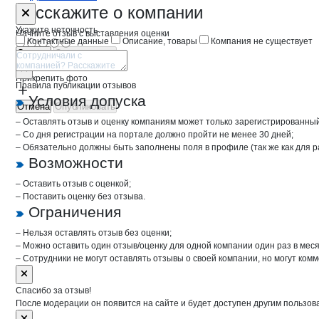
Форма обратной связи о неточностях 
СИНТО
Расскажите
о компании
Укажите неточность
Начните отзыв с выставления оценки
Контактные данные
Описание, товары
Компания не существует
Отмена
Опубликовать
Прикрепить фото
Правила публикации отзывов
Условия допуска
Отмена
Опубликовать
– Оставлять отзыв и оценку компаниям может только зарегистрированны
– Со дня регистрации на портале должно пройти не менее 30 дней;
– Обязательно должны быть заполнены поля в профиле (так же как для 
Возможности
– Оставить отзыв с оценкой;
– Поставить оценку без отзыва.
Ограничения
– Нельзя оставлять отзыв без оценки;
– Можно оставить один отзыв/оценку для одной компании один раз в меся
– Сотрудники не могут оставлять отзывы о своей компании, но могут комм
Спасибо за отзыв!
После модерации он появится на сайте и будет доступен другим пользов