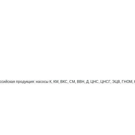
ийская продукция: насосы К, КМ, ВКС, СМ, ВВН, Д, ЦНС, ЦНСГ, ЭЦВ, ГНОМ, Н