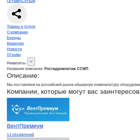
Оставить отзыв
Навигация по странице
компании
Рос
Товары и услуги
О компании
Бренды
Вакансии
Новости
Отзывы
О компании
Росгидромонтаж ССМП
Реквизиты
компании
Росгидромонтаж С
Реквизиты:
Название компании:
Росгидромонтаж ССМП
Описание:
Мы поставляем на российский рынок обширную номенклатуру оборудования
Компании, которые могут вас заинтересов
ВентПремиум
13 объявлений