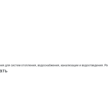
гидромонтаж ССМП
СМП
 для систем отопления, водоснабжения, канализации и водоотведения. Росс
ать