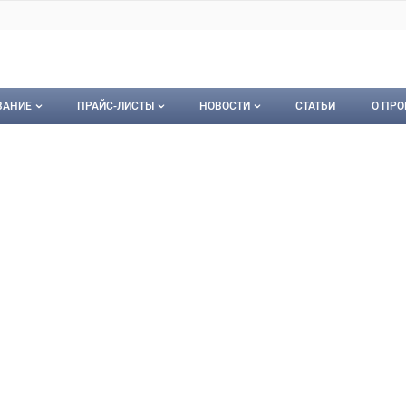
ВАНИЕ
ПРАЙС-ЛИСТЫ
НОВОСТИ
СТАТЬИ
О ПРО
ование
Мои прайс-листы
Новости
О пр
гидромонтаж ССМП
омонтаж ССМП, ООО
орудование
Документы
Кон
Календарь событий
Пуб
Рекл
Карт
Кон