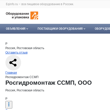
Раздел навигации по сайту eqinfo.ru
Eqinfo.ru – все
пищевое оборудование
в России.
Авторизация и меню пользователя
Навигация по разделам сайта eqinfo.ru
ОБЪЯВЛЕНИЯ
ПОСТАВЩИКИ ОБОРУДОВАНИЯ
ОБОРУДО
Все объявления
О каталоге компаний
Оборуд
Краткая информация о компании
Рос
Страница компании
Росгидр
Страница компании
Росгидромонтаж ССМП, ООО
Р
Россия, Ростовская область
Мои объявления
Каталог компаний
Мое об
Оставить отзыв
Моя компания
Платное размещение
Навигация по сайту
Главная
Росгидромонтаж ССМП
Основная информация о компании
Росгидромонтаж ССМП, ООО
Россия, Ростовская область
Р