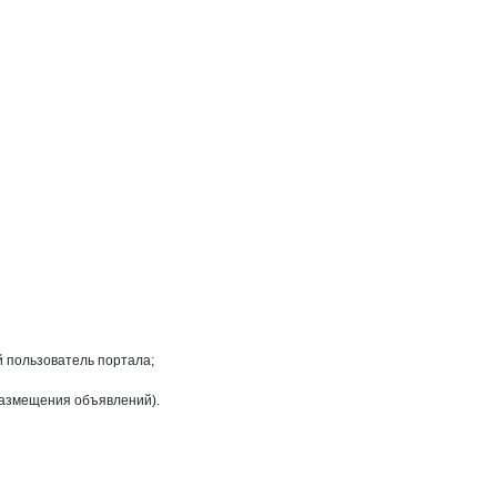
ССМП
ООО
ж ССМП
на странице
таж ССМП
й пользователь портала;
размещения объявлений).