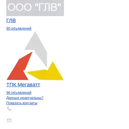
ГЛВ
90 объявлений
ТПК Мегаватт
96 объявлений
Контакты
компании
Росгидромонта
+7(800)000-00-..
Данные неактуальны?
Показать контакты