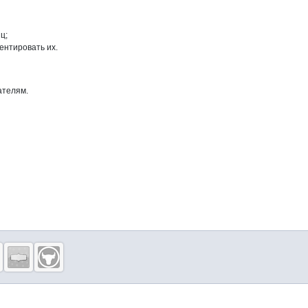
ц;
ентировать их.
ателям.