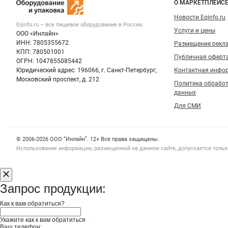
Важные разделы и контакты
Навигация п
и упаковка
О МАРКЕТПЛЕЙС
Новости Eqinfo.ru
Eqinfo.ru – все
пищевое оборудование
в России.
Услуги и цены
ООО «Инлайн»
ИНН: 7805355672
Размещение рекл
КПП: 780501001
Публичная оферт
ОГРН: 1047855085442
Юридический адрес: 196066, г. Санкт-Петербург,
Контактная инфо
Московский проспект, д. 212
Политика обрабо
данных
Для СМИ
Счетчики, авторское право, логотипы
© 2006‑2026 ООО “Инлайн”. 12+ Все права защищены.
Использование информации, размещенной на данном сайте, допускается тольк
Запрос продукции:
Как к вам обратиться?
Укажите как к вам обратиться
Ваш телефон: