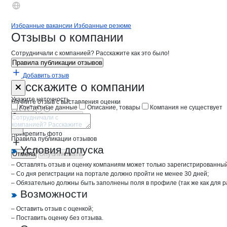
Бренды
Вакансии в
компани
Росгидромонтаж ССМП
Росгидромонтаж 
Избранные вакансии
Избранные резюме
Новости o
Росгидромонтаж ССМП, 
Росгидромонта
Отзывы
о компании
Сотрудничали с компанией? Расскажите как это было!
Правила публикации отзывов
Добавить отзыв
Форма обратной связи о неточностях 
Росгидромон
Расскажите
о компании
Укажите неточность
Начните отзыв с выставления оценки
Контактные данные
Описание, товары
Компания не существует
Отмена
Опубликовать
Прикрепить фото
Правила публикации отзывов
Условия допуска
Отмена
Опубликовать
– Оставлять отзыв и оценку компаниям может только зарегистрированны
– Со дня регистрации на портале должно пройти не менее 30 дней;
– Обязательно должны быть заполнены поля в профиле (так же как для 
Возможности
– Оставить отзыв с оценкой;
– Поставить оценку без отзыва.