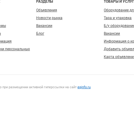
о сайту
Е
РАЗДЕЛЫ
ТОВАРЫ И УСЛУ
Объявления
Оборудование д
Новости рынка
Тара и упаковка
амы
Вакансии
Б/у оборудовани
а
Блог
Вакансии
рмация
Информация о к
тки персональных
Добавить объяв
Карта объявлени
о при размещении активной гиперссылки на сайт
eqinfo.ru