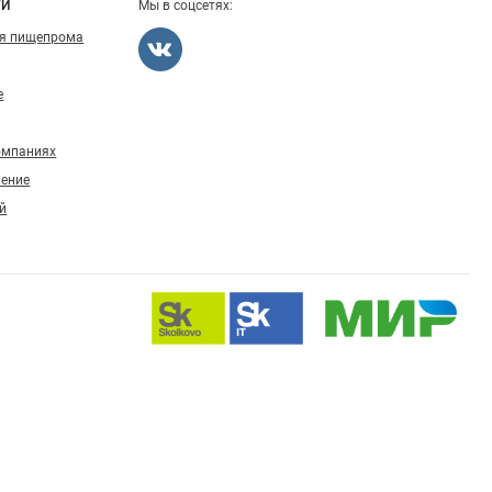
ГИ
Мы в соцсетях:
ля пищепрома
е
омпаниях
ление
й