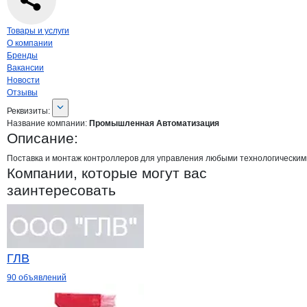
Навигация по странице
компании
Пром
Товары и услуги
О компании
Бренды
Вакансии
Новости
Отзывы
О компании
Промышленная Автомат
Реквизиты
компании
Промышленная Авто
Реквизиты:
Название компании:
Промышленная Автоматизация
Описание:
Поставка и монтаж контроллеров для управления любыми технологическими 
Компании, которые могут вас
заинтересовать
ГЛВ
90 объявлений