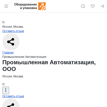
Раздел навигации по сайту eqinfo.ru
Краткая информация о компании
Пром
Страница компании
Промышле
Страница компании
Промышленная Автоматизация, ООО
П
Россия, Москва
Оставить отзыв
Навигация по сайту
Главная
Промышленная Автоматизация
Основная информация о компании
Промышленная Автоматизация,
ООО
Россия, Москва
П
Оставить отзыв