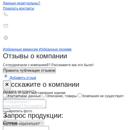
Контакты
компании
Промышленная А
+7(800)000-00-..
Данные неактуальны?
Показать контакты
Бренды
Вакансии в
компани
Промышленная Автомат
Промышленная Авт
Избранные вакансии
Избранные резюме
Новости o
Промышленная Автомати
Промышленная А
Отзывы
о компании
Сотрудничали с компанией? Расскажите как это было!
Правила публикации отзывов
Добавить отзыв
Форма обратной связи о неточностях н
Промышленна
Расскажите
о компании
Укажите неточность
Начните отзыв с выставления оценки
Контактные данные
Описание, товары
Компания не существует
Отмена
Опубликовать
Прикрепить фото
Запрос продукции:
Отмена
Опубликовать
Как к вам обратиться?