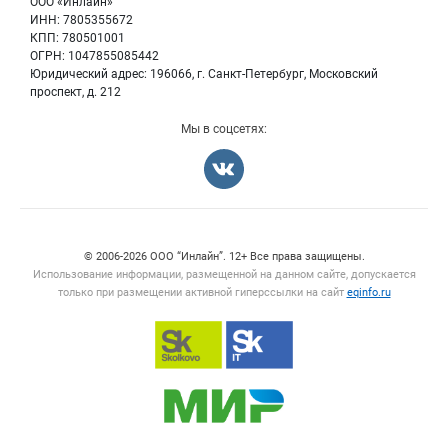
ООО «Инлайн»
Вакансии
Для СМИ
ИНН: 7805355672
КПП: 780501001
Информация о компаниях
ОГРН: 1047855085442
Добавить объявление
Юридический адрес: 196066, г. Санкт-Петербург, Московский
Карта объявлений
проспект, д. 212
Мы в соцсетях:
Счетчики, авторское право, логотипы
© 2006‑2026 ООО “Инлайн”. 12+ Все права защищены.
Использование информации, размещенной на данном сайте, допускается
только при размещении активной гиперссылки на сайт
eqinfo.ru