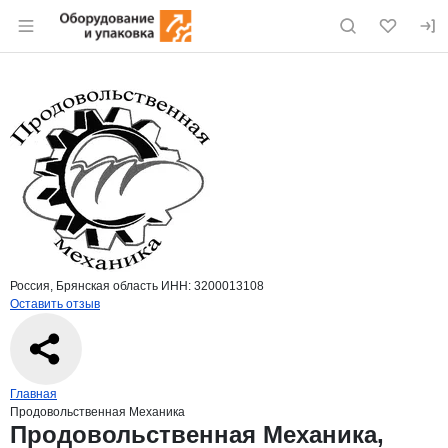
Раздел навигации по сайту eqinfo.ru
Краткая информация о компании
Прод
Страница компании
Продовол
Страница компании
Продовольственная Механика, ООО
Россия, Брянская область
ИНН: 3200013108
Оставить отзыв
Навигация по сайту
Главная
Продовольственная Механика
Основная информация о компании
Продовольственная Механика,