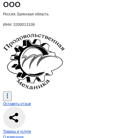
ООО
Россия, Брянская область
ИНН: 3200013108
Оставить отзыв
Навигация по странице
компании
Прод
Товары и услуги
О компании