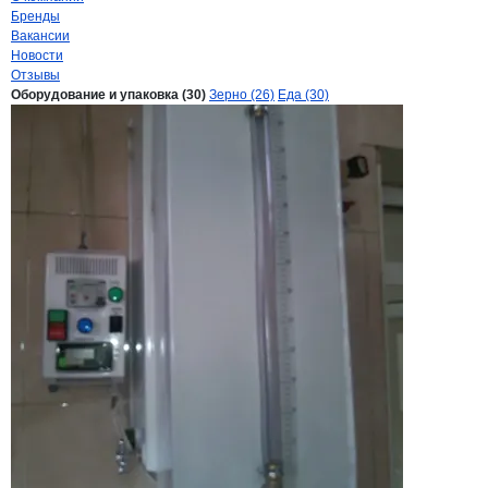
Бренды
Вакансии
Новости
Отзывы
Продукция
Продовольственная Меха
Навигация по продуктам
компании
Продово
Оборудование и упаковка (30)
Зерно (26)
Еда (30)