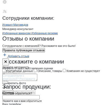
ООО ТАГРИС
Сотрудники
компании
:
Исмаил Магомедов
Менеджер-консультант
Бренды
Вакансии в
компани
ООО ТАГРИС
ООО ТАГРИС
Избранные вакансии
Избранные резюме
Новости o
ООО ТАГРИС, ООО
ООО ТАГРИС
Отзывы
о компании
Сотрудничали с компанией? Расскажите как это было!
Правила публикации отзывов
Добавить отзыв
Форма обратной связи о неточностях н
ООО ТАГРИС
Расскажите
о компании
Укажите неточность
Начните отзыв с выставления оценки
Контактные данные
Описание, товары
Компания не существует
Отмена
Опубликовать
Прикрепить фото
Запрос продукции:
Отмена
Опубликовать
Как к вам обратиться?
Укажите как к вам обратиться
Ваш телефон: