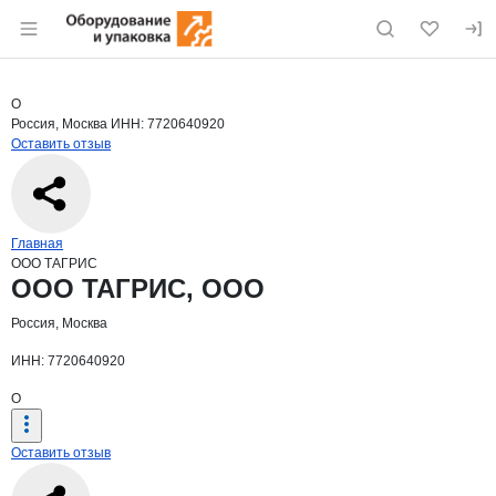
Раздел навигации по сайту eqinfo.ru
Краткая информация о компании
ООО
Страница компании
ООО ТАГР
Страница компании
ООО ТАГРИС, ООО
О
Россия, Москва
ИНН: 7720640920
Оставить отзыв
Навигация по сайту
Главная
ООО ТАГРИС
Основная информация о компании
ООО ТАГРИС, ООО
Россия, Москва
ИНН: 7720640920
О
Оставить отзыв