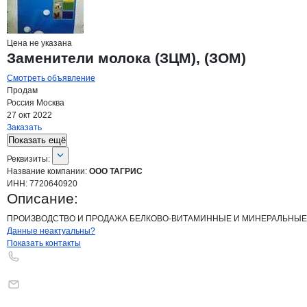
Цена не указана
Заменители молока (ЗЦМ), (ЗОМ)
Смотреть объявление
Продам
Россия
Москва
27 окт 2022
Заказать
Показать ещё
О компании
ООО ТАГРИС
Реквизиты
компании
ООО ТАГРИС
Реквизиты:
Название компании:
ООО ТАГРИС
ИНН:
7720640920
Описание:
ПРОИЗВОДСТВО И ПРОДАЖА БЕЛКОВО-ВИТАМИННЫЕ И МИНЕРАЛЬНЫЕ КОРМО
Контакты
компании
ООО ТАГРИС
+7(800)000-00-..
Данные неактуальны?
Показать контакты