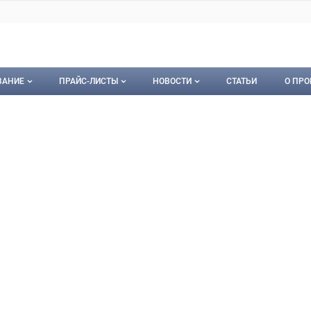
ВАНИЕ
ПРАЙС-ЛИСТЫ
НОВОСТИ
СТАТЬИ
О ПРО
ование
Мои прайс-листы
Новости
О пр
полиграфмаш
графмаш , ОАО
орудование
Документы
Кон
Календарь событий
Пуб
Рекл
Карт
Кон