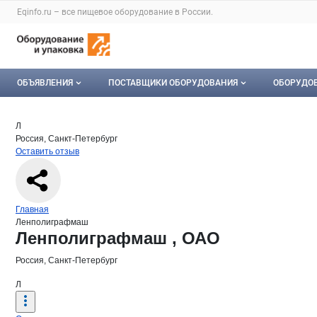
Раздел навигации по сайту eqinfo.ru
Eqinfo.ru – все
пищевое оборудование
в России.
Авторизация и меню пользователя
Навигация по разделам сайта eqinfo.ru
ОБЪЯВЛЕНИЯ
ПОСТАВЩИКИ ОБОРУДОВАНИЯ
ОБОРУДО
Все объявления
О каталоге компаний
Оборуд
Краткая информация о компании
Лен
Страница компании
Ленполи
Страница компании
Ленполиграфмаш , ОАО
Л
Россия, Санкт-Петербург
Мои объявления
Каталог компаний
Мое об
Оставить отзыв
Моя компания
Платное размещение
Навигация по сайту
Главная
Ленполиграфмаш
Основная информация о компании
Ленполиграфмаш , ОАО
Россия, Санкт-Петербург
Л