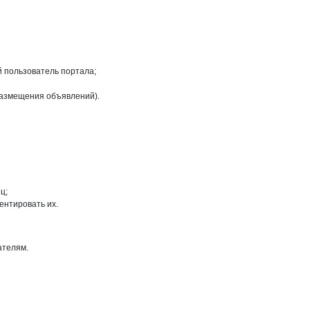
й пользователь портала;
размещения объявлений).
ц;
ентировать их.
ателям.