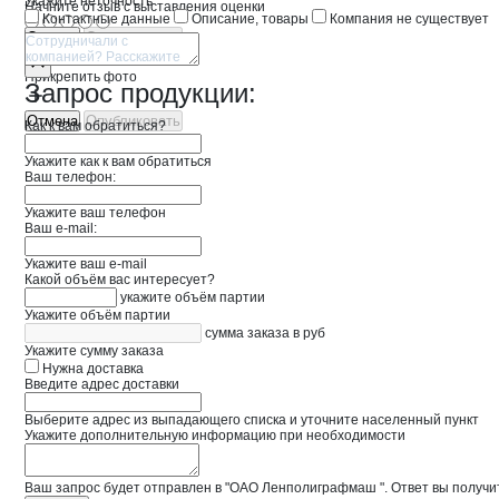
Укажите неточность
Начните отзыв с выставления оценки
Контактные данные
Описание, товары
Компания не существует
Отмена
Опубликовать
Прикрепить фото
Запрос продукции:
Отмена
Опубликовать
Как к вам обратиться?
Укажите как к вам обратиться
Ваш телефон:
Укажите ваш телефон
Ваш e-mail:
Укажите ваш e-mail
Какой объём вас интересует?
укажите объём партии
Укажите объём партии
сумма заказа в руб
Укажите сумму заказа
Нужна доставка
Введите адрес доставки
Выберите адрес из выпадающего списка и уточните населенный пункт
Укажите дополнительную информацию при необходимости
Ваш запрос будет отправлен в "ОАО Ленполиграфмаш ". Ответ вы получит