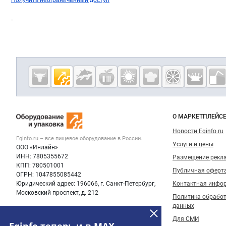
Получить неограниченный доступ
Дополнительная информация
Cсылки на полезные проекты
Eqinfo.ru —
пищевое
оборудование
Важные разделы и контакты
Навигация п
и упаковка
О МАРКЕТПЛЕЙС
Новости Eqinfo.ru
Eqinfo.ru – все
пищевое оборудование
в России.
Услуги и цены
ООО «Инлайн»
ИНН: 7805355672
Размещение рекл
КПП: 780501001
Публичная оферт
ОГРН: 1047855085442
Юридический адрес: 196066, г. Санкт-Петербург,
Контактная инфо
Московский проспект, д. 212
Политика обрабо
данных
Для СМИ