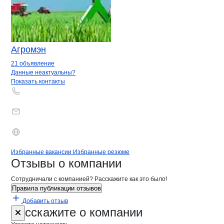
Агромэн
21 объявление
Контакты
компании
Ленполиграфма
+7(800)000-00-..
Данные неактуальны?
Показать контакты
Бренды
Вакансии в
компани
Ленполиграфмаш
Ленполиграфмаш
Избранные вакансии
Избранные резюме
Новости o
Ленполиграфмаш , ОАО
Ленполиграфма
Отзывы
о компании
Сотрудничали с компанией? Расскажите как это было!
Правила публикации отзывов
Добавить отзыв
Форма обратной связи о неточностях 
Ленполигра
Расскажите
о компании