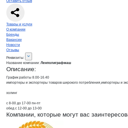
Оставить отзыв
Навигация по странице
компании
Лен
Товары и услуги
О компании
Бренды
Вакансии
Новости
Отзывы
О компании
Ленполиграфмаш
Реквизиты
компании
Ленполиграфмаш
Реквизиты:
Название компании:
Ленполиграфмаш
Описание:
График работы 8.00-16.40

импортеры и экспортеры товаров широкого потребления,импортеры и эк
холинг

с 8-00 до 17-00 пн-пт

обед с 12-00 до 13-00
Компании, которые могут вас заинтересов