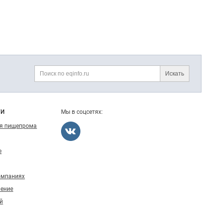
Искать
Поиск
ГИ
Мы в соцсетях:
ля пищепрома
е
омпаниях
ление
й