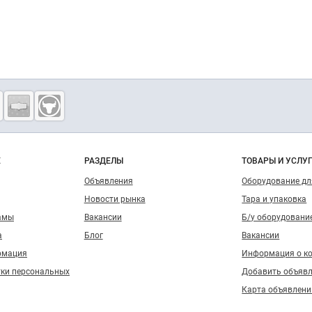
о сайту
Е
РАЗДЕЛЫ
ТОВАРЫ И УСЛУ
Объявления
Оборудование д
Новости рынка
Тара и упаковка
амы
Вакансии
Б/у оборудовани
а
Блог
Вакансии
рмация
Информация о к
тки персональных
Добавить объяв
Карта объявлени