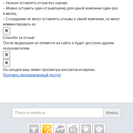
– Нельзя оставлять отзыв без оценки;
– Можно оставить один отзыв/оценку для одной компании один раз
в месяц;
– Сотрудники не могут оставлять отзывы о своей компании, но могут
комментировать их.
Спасибо за отзыв!
После модерации он появится на сайте и будет доступен другим
пользователям.
На сегодня ваш лимит просмотра контактов исчерпан.
Получить неограниченный доступ
Дополнительная информация
Поиск по сайту и ссы
Искать
Cсылки на полезные проекты