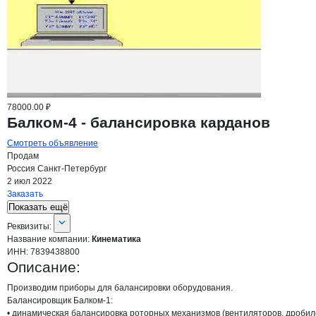
78000.00 ₽
Балком-4 - балансировка карданов
Смотреть объявление
Продам
Россия
Санкт-Петербург
2 июл 2022
Заказать
Показать ещё
О компании
Кинематика
Реквизиты
компании
Кинематика
Реквизиты:
Название компании:
Кинематика
ИНН:
7839438800
Описание:
Производим приборы для балансировки оборудования.

Балансировщик Балком-1:

• динамическая балансировка роторных механизмов (вентиляторов, дробилок