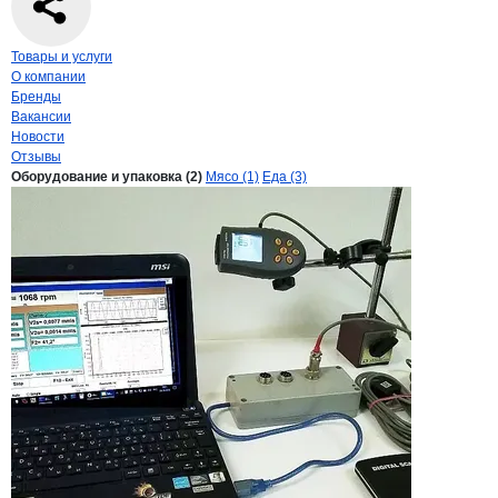
Навигация по странице
компании
Кине
Товары и услуги
О компании
Бренды
Вакансии
Новости
Отзывы
Продукция
Кинематика, ООО
Навигация по продуктам
компании
Кинемат
Оборудование и упаковка (2)
Мясо (1)
Еда (3)