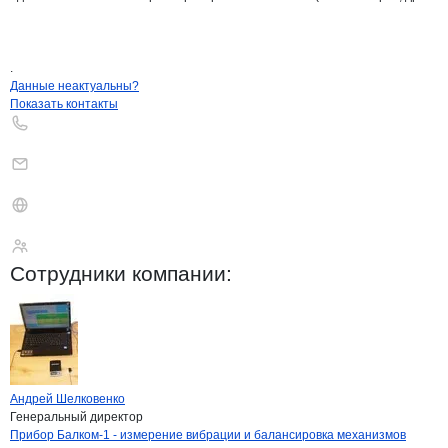
.
Контакты
компании
Кинематика
+7(800)000-00-..
Данные неактуальны?
Показать контакты
Кинематика
Сотрудники
компании
:
Андрей Шелковенко
Генеральный директор
Бренды
компани
Кинематика
Прибор Балком-1 - измерение вибрации и балансировка механизмов