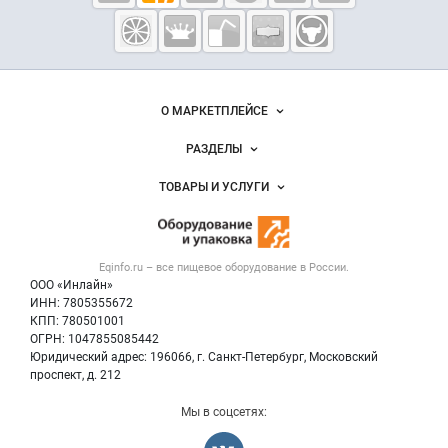
Eqinfo.ru —
пищевое
оборудование
и упаковка
Важные разделы и контакты
Навигация по сайту
О МАРКЕТПЛЕЙСЕ
Новости Eqinfo.ru
РАЗДЕЛЫ
Услуги и цены
Объявления
ТОВАРЫ И УСЛУГИ
Размещение рекламы
Новости рынка
Оборудование для пищепрома
Публичная оферта
Вакансии
Тара и упаковка
Контактная информация
Блог
Eqinfo.ru – все
пищевое оборудование
в России.
Б/у оборудование
Политика обработки персональных данных
ООО «Инлайн»
Вакансии
Для СМИ
ИНН: 7805355672
КПП: 780501001
Информация о компаниях
ОГРН: 1047855085442
Добавить объявление
Юридический адрес: 196066, г. Санкт-Петербург, Московский
Карта объявлений
проспект, д. 212
Мы в соцсетях: