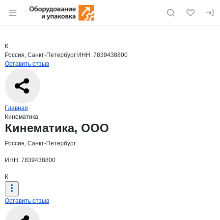
Раздел навигации по сайту eqinfo.ru
Краткая информация о компании
Кине
Страница компании
Кинемати
Страница компании
Кинематика, ООО
К
Россия, Санкт-Петербург
ИНН: 7839438800
Оставить отзыв
Навигация по сайту
Главная
Кинематика
Основная информация о компании
Кинематика, ООО
Россия, Санкт-Петербург
ИНН: 7839438800
К
Оставить отзыв