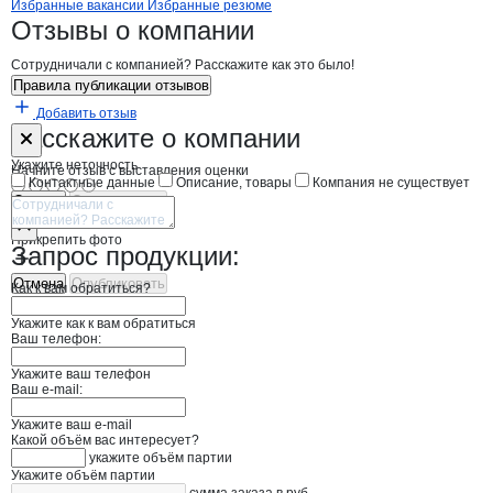
Вакансии в
Кинематика
Избранные вакансии
Избранные резюме
Новости o
Кинематика, ООО
Кинематика
Отзывы
о компании
Сотрудничали с компанией? Расскажите как это было!
Правила публикации отзывов
Добавить отзыв
Форма обратной связи о неточностях н
Кинематика
Расскажите
о компании
Укажите неточность
Начните отзыв с выставления оценки
Контактные данные
Описание, товары
Компания не существует
Отмена
Опубликовать
Прикрепить фото
Запрос продукции:
Отмена
Опубликовать
Как к вам обратиться?
Укажите как к вам обратиться
Ваш телефон:
Укажите ваш телефон
Ваш e-mail:
Укажите ваш e-mail
Какой объём вас интересует?
укажите объём партии
Укажите объём партии