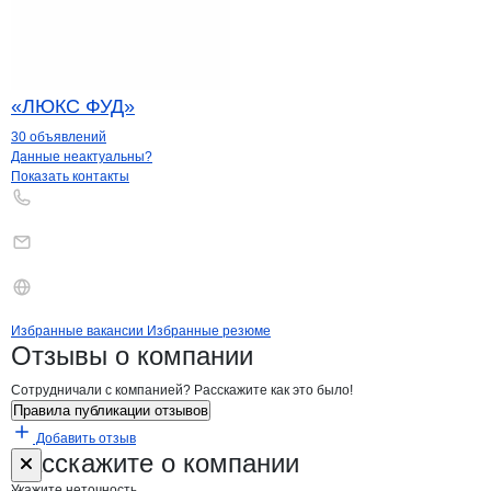
«ЛЮКС ФУД»
30 объявлений
Контакты
компании
Камит
+7(800)000-00-..
Данные неактуальны?
Показать контакты
Бренды
Вакансии в
компани
Камит
Камит
Избранные вакансии
Избранные резюме
Новости o
Камит, ООО
Камит
Отзывы
о компании
Сотрудничали с компанией? Расскажите как это было!
Правила публикации отзывов
Добавить отзыв
Форма обратной связи о неточностях н
Камит
Расскажите
о компании
Укажите неточность