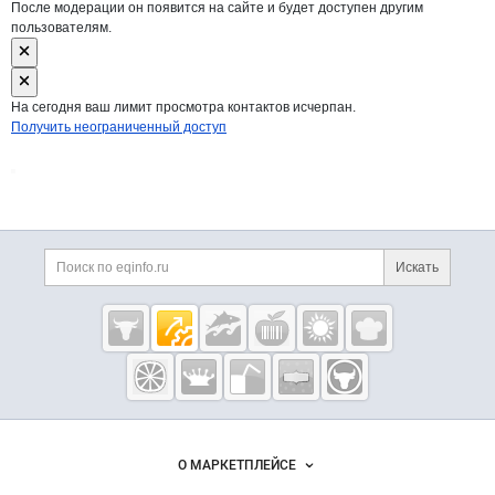
После модерации он появится на сайте и будет доступен другим
пользователям.
На сегодня ваш лимит просмотра контактов исчерпан.
Получить неограниченный доступ
Дополнительная информация
Поиск по сайту и ссы
Искать
Cсылки на полезные проекты
Eqinfo.ru —
пищевое
оборудование
и упаковка
Важные разделы и контакты
Навигация по сайту
О МАРКЕТПЛЕЙСЕ