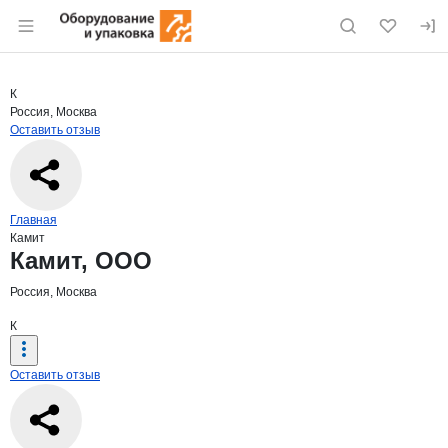
Раздел навигации по сайту eqinfo.ru
Краткая информация о компании
Ками
Страница компании
Камит, О
Страница компании
Камит, ООО
К
Россия, Москва
Оставить отзыв
Навигация по сайту
Главная
Камит
Основная информация о компании
Камит, ООО
Россия, Москва
К
Оставить отзыв