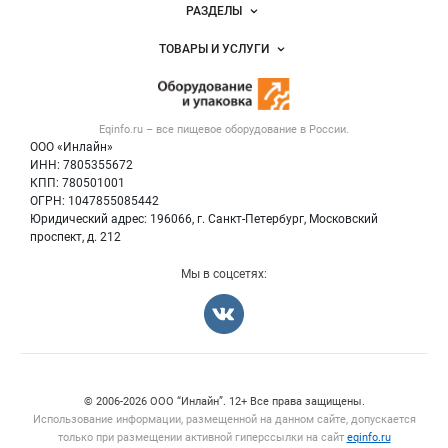
Новости Eqinfo.ru
РАЗДЕЛЫ
Услуги и цены
Объявления
ТОВАРЫ И УСЛУГИ
Размещение рекламы
Новости рынка
Оборудование для пищепрома
Публичная оферта
Вакансии
Тара и упаковка
Контактная информация
Блог
Eqinfo.ru – все
пищевое оборудование
в России.
Б/у оборудование
Политика обработки персональных данных
ООО «Инлайн»
Вакансии
Для СМИ
ИНН: 7805355672
КПП: 780501001
Информация о компаниях
ОГРН: 1047855085442
Добавить объявление
Юридический адрес: 196066, г. Санкт-Петербург, Московский
Карта объявлений
проспект, д. 212
Мы в соцсетях:
Счетчики, авторское право, логотипы
© 2006‑2026 ООО “Инлайн”. 12+ Все права защищены.
Использование информации, размещенной на данном сайте, допускается
только при размещении активной гиперссылки на сайт
eqinfo.ru