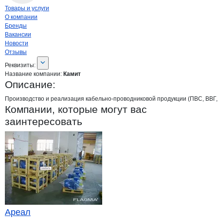
Навигация по странице
компании
Ками
Товары и услуги
О компании
Бренды
Вакансии
Новости
Отзывы
О компании
Камит
Реквизиты
компании
Камит
Реквизиты:
Название компании:
Камит
Описание:
Производство и реализация кабельно-проводниковой продукции (ПВС, ВВГ, 
Компании, которые могут вас
заинтересовать
Ареал