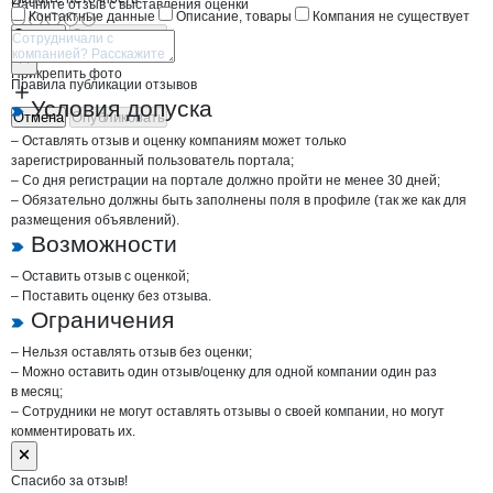
Начните отзыв с выставления оценки
Контактные данные
Описание, товары
Компания не существует
Отмена
Опубликовать
Прикрепить фото
Правила публикации отзывов
Условия допуска
Отмена
Опубликовать
– Оставлять отзыв и оценку компаниям может только
зарегистрированный пользователь портала;
– Со дня регистрации на портале должно пройти не менее 30 дней;
– Обязательно должны быть заполнены поля в профиле (так же как для
размещения объявлений).
Возможности
– Оставить отзыв с оценкой;
– Поставить оценку без отзыва.
Ограничения
– Нельзя оставлять отзыв без оценки;
– Можно оставить один отзыв/оценку для одной компании один раз
в месяц;
– Сотрудники не могут оставлять отзывы о своей компании, но могут
комментировать их.
Спасибо за отзыв!