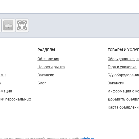
о сайту
Е
РАЗДЕЛЫ
ТОВАРЫ И УСЛУ
Объявления
Оборудование д
Новости рынка
Тара и упаковка
амы
Вакансии
Б/у оборудовани
а
Блог
Вакансии
рмация
Информация о к
тки персональных
Добавить объяв
Карта объявлени
о при размещении активной гиперссылки на сайт
eqinfo.ru