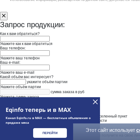
Запрос продукции:
Как к вам обратиться?
Укажите как к вам обратиться
Ваш телефон:
Укажите ваш телефон
Ваш e-mail:
Укажите ваш e-mail
Какой объём вас интересует?
укажите объём партии
Укажите объём партии
сумма заказа в руб
Укажите сумму заказа
Нужна доставка
Введите адрес доставки
Eqinfo теперь и в MAX
Выберите адрес из выпадающего списка и уточните населенный пункт
Канал Eqinfo.ru в MAX — бесплатные объявления о
Укажите дополнительную информацию при необходимости
продаже мяса
Этот сайт использует
c
ПЕРЕЙТИ
Ваш запрос будет отправлен в " ИЗОМАРКЕТ". Ответ вы получите на свою лич