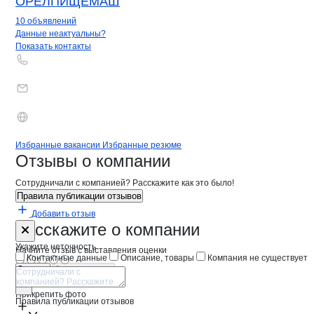
ОРЕЛПИЩЕМАШ
10 объявлений
Контакты
компании
ИЗОМАРКЕТ
+7(800)000-00-..
Данные неактуальны?
Показать контакты
Бренды
Вакансии в
компани
ИЗОМАРКЕТ
ИЗОМАРКЕТ
Избранные вакансии
Избранные резюме
Новости o
ИЗОМАРКЕТ,
ИЗОМАРКЕТ
Отзывы
о компании
Сотрудничали с компанией? Расскажите как это было!
Правила публикации отзывов
Добавить отзыв
Форма обратной связи о неточностях 
ИЗОМАРКЕТ
Расскажите
о компании
Укажите неточность
Начните отзыв с выставления оценки
Контактные данные
Описание, товары
Компания не существует
Отмена
Опубликовать
Прикрепить фото
Правила публикации отзывов