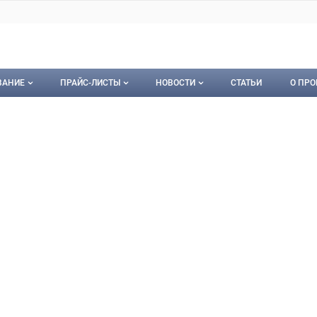
ВАНИЕ
ПРАЙС-ЛИСТЫ
НОВОСТИ
СТАТЬИ
О ПРО
ование
Мои прайс-листы
Новости
О пр
МАРКЕТ
ЕТ,
орудование
Документы
Кон
Календарь событий
Пуб
Рекл
Карт
Кон