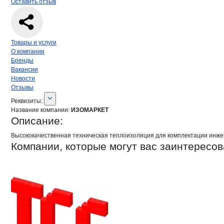
Оставить отзыв
Навигация по странице
компании
ИЗ
Товары и услуги
О компании
Бренды
Вакансии
Новости
Отзывы
О компании
ИЗОМАРКЕТ
Реквизиты
компании
ИЗОМАРКЕТ
Реквизиты:
Название компании:
ИЗОМАРКЕТ
Описание:
Высококачественная техническая теплоизоляция для комплектации инжен
Компании, которые могут вас заинтересов