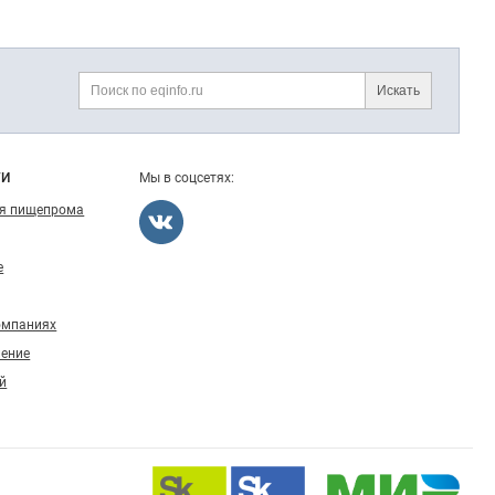
Искать
Поиск
ГИ
Мы в соцсетях:
ля пищепрома
е
омпаниях
ление
й