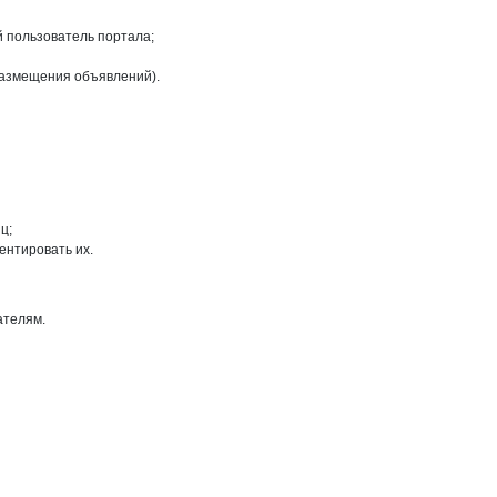
й пользователь портала;
размещения объявлений).
ц;
ентировать их.
ателям.