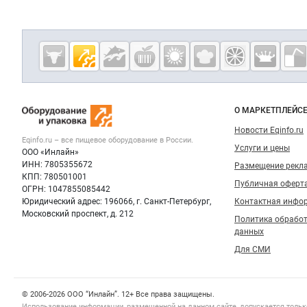
Дополнительная информация
Cсылки на полезные проекты
Eqinfo.ru —
пищевое
оборудование
Важные разделы и контакты
Навигация п
и упаковка
О МАРКЕТПЛЕЙС
Новости Eqinfo.ru
Eqinfo.ru – все
пищевое оборудование
в России.
Услуги и цены
ООО «Инлайн»
ИНН: 7805355672
Размещение рекл
КПП: 780501001
Публичная оферт
ОГРН: 1047855085442
Юридический адрес: 196066, г. Санкт-Петербург,
Контактная инфо
Московский проспект, д. 212
Политика обрабо
данных
Для СМИ
Счетчики, авторское право, логотипы
© 2006‑2026 ООО “Инлайн”. 12+ Все права защищены.
Использование информации, размещенной на данном сайте, допускается тольк