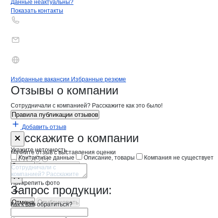
Контакты
компании
Интерпромтехни
+7(800)000-00-..
Данные неактуальны?
Показать контакты
Бренды
Вакансии в
компани
Интерпромтехника
Интерпромтехника
Избранные вакансии
Избранные резюме
Новости o
Интерпромтехника, ООО
Интерпромтехни
Отзывы
о компании
Сотрудничали с компанией? Расскажите как это было!
Правила публикации отзывов
Добавить отзыв
Форма обратной связи о неточностях 
Интерпромте
Расскажите
о компании
Укажите неточность
Начните отзыв с выставления оценки
Контактные данные
Описание, товары
Компания не существует
Отмена
Опубликовать
Прикрепить фото
Запрос продукции:
Отмена
Опубликовать
Как к вам обратиться?