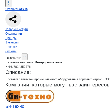
Оставить отзыв
Навигация по странице
компании
Инт
Товары и услуги
О компании
Бренды
Вакансии
Новости
Отзывы
О компании
Интерпромтехника
Реквизиты
компании
Интерпромтехника
Реквизиты:
Название компании:
Интерпромтехника
ИНН:
7814352276
Описание:
Поставка запчастей промышленного оборудования торговых марок: ROSS, 
Компании, которые могут вас заинтересов
Би-Техно