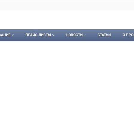
ВАНИЕ
ПРАЙС-ЛИСТЫ
НОВОСТИ
СТАТЬИ
О ПРО
ование
Мои прайс-листы
Новости
О пр
ерпромтехника
омтехника, ООО
орудование
Документы
Кон
Календарь событий
Пуб
Рекл
Карт
Кон