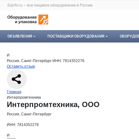
Раздел навигации по сайту eqinfo.ru
Eqinfo.ru – все
пищевое оборудование
в России.
Авторизация и меню пользователя
Навигация по разделам сайта eqinfo.ru
ОБЪЯВЛЕНИЯ
ПОСТАВЩИКИ ОБОРУДОВАНИЯ
ОБОРУДО
Все объявления
О каталоге компаний
Оборуд
Краткая информация о компании
Инт
Страница компании
Интерпр
Страница компании
Интерпромтехника, ООО
И
Россия, Санкт-Петербург
ИНН: 7814352276
Мои объявления
Каталог компаний
Мое об
Оставить отзыв
Моя компания
Платное размещение
Навигация по сайту
Главная
Интерпромтехника
Основная информация о компании
Интерпромтехника, ООО
Россия, Санкт-Петербург
ИНН: 7814352276
И