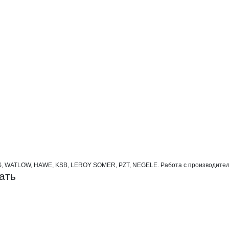
ерпромтехника
WATLOW, HAWE, KSB, LEROY SOMER, PZT, NEGELE. Работа с производителями ис
ать