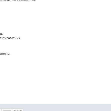
ц;
ентировать их.
ателям.