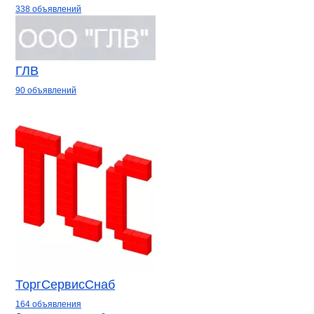
338 объявлений
ГЛВ
90 объявлений
ТоргСервисСнаб
164 объявления