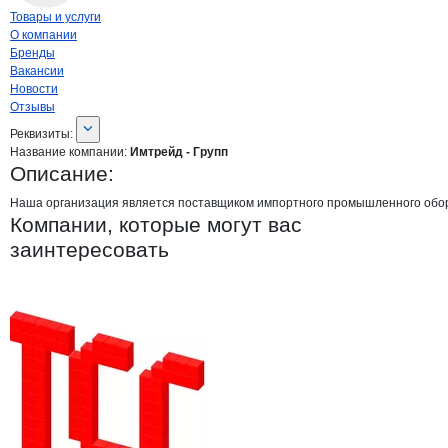
Навигация по странице
компании
Имтр
Товары и услуги
О компании
Бренды
Вакансии
Новости
Отзывы
О компании
Имтрейд - Групп
Реквизиты
компании
Имтрейд - Групп
Реквизиты:
Название компании:
Имтрейд - Групп
Описание:
Наша организация является поставщиком импортного промышленного оборуд
Компании, которые могут вас
заинтересовать