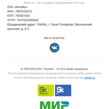
Блог
Eqinfo.ru – все
пищевое оборудование
в России.
Б/у оборудование
Политика обработки персональных данных
ООО «Инлайн»
Вакансии
Для СМИ
ИНН: 7805355672
КПП: 780501001
Информация о компаниях
ОГРН: 1047855085442
Добавить объявление
Юридический адрес: 196066, г. Санкт-Петербург, Московский
Карта объявлений
проспект, д. 212
Мы в соцсетях:
Счетчики, авторское право, логотипы
© 2006‑2026 ООО “Инлайн”. 12+ Все права защищены.
Использование информации, размещенной на данном сайте, допускается
только при размещении активной гиперссылки на сайт
eqinfo.ru