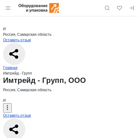
Раздел навигации по сайту eqinfo.ru
Краткая информация о компании
Имтре
Страница компании
Имтрейд -
Страница компании
Имтрейд - Групп, ООО
И
Россия, Самарская область
Оставить отзыв
Навигация по сайту
Главная
Имтрейд - Групп
Основная информация о компании
Имтрейд - Групп, ООО
Россия, Самарская область
И
Оставить отзыв