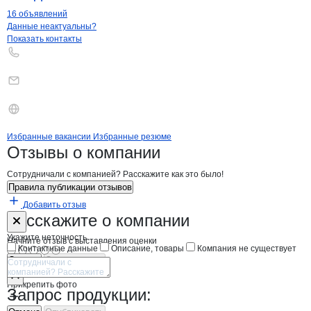
16 объявлений
Контакты
компании
Имтрейд - Групп
+7(800)000-00-..
Данные неактуальны?
Показать контакты
Бренды
Вакансии в
компани
Имтрейд - Групп
Имтрейд - Групп
Избранные вакансии
Избранные резюме
Новости o
Имтрейд - Групп, ООО
Имтрейд - Групп
Отзывы
о компании
Сотрудничали с компанией? Расскажите как это было!
Правила публикации отзывов
Добавить отзыв
Форма обратной связи о неточностях н
Имтрейд - Гру
Расскажите
о компании
Укажите неточность
Начните отзыв с выставления оценки
Контактные данные
Описание, товары
Компания не существует
Отмена
Опубликовать
Прикрепить фото
Запрос продукции: