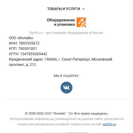
Услуги и цены
Объявления
ТОВАРЫ И УСЛУГИ
Размещение рекламы
Новости рынка
Оборудование для пищепрома
Публичная оферта
Вакансии
Тара и упаковка
Контактная информация
Блог
Eqinfo.ru – все
пищевое оборудование
в России.
Б/у оборудование
Политика обработки персональных данных
ООО «Инлайн»
Вакансии
Для СМИ
ИНН: 7805355672
КПП: 780501001
Информация о компаниях
ОГРН: 1047855085442
Добавить объявление
Юридический адрес: 196066, г. Санкт-Петербург, Московский
Карта объявлений
проспект, д. 212
Мы в соцсетях:
Счетчики, авторское право, логотипы
© 2006‑2026 ООО “Инлайн”. 12+ Все права защищены.
Использование информации, размещенной на данном сайте, допускается
только при размещении активной гиперссылки на сайт
eqinfo.ru