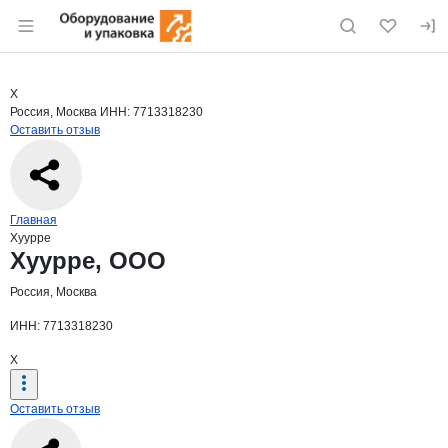
Раздел навигации по сайту eqinfo.ru
Краткая информация о компании
Хуур
Страница компании
Хуурре, 
Страница компании
Хуурре, ООО
Х
Россия, Москва
ИНН: 7713318230
Оставить отзыв
Навигация по сайту
Главная
Хуурре
Основная информация о компании
Хуурре, ООО
Россия, Москва
ИНН: 7713318230
Х
Оставить отзыв