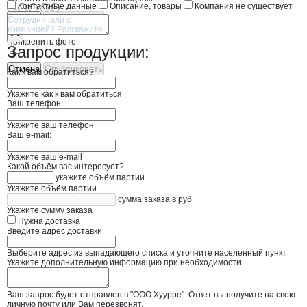
Контактные данные
Описание, товары
Компания не существует
Отмена
Опубликовать
Прикрепить фото
Запрос продукции:
Отмена
Опубликовать
Как к вам обратиться?
Укажите как к вам обратиться
Ваш телефон:
Укажите ваш телефон
Ваш e-mail:
Укажите ваш e-mail
Какой объём вас интересует?
укажите объём партии
Укажите объём партии
сумма заказа в руб
Укажите сумму заказа
Нужна доставка
Введите адрес доставки
Выберите адрес из выпадающего списка и уточните населенный пункт
Укажите дополнительную информацию при необходимости
Ваш запрос будет отправлен в "ООО Хуурре". Ответ вы получите на свою
личную почту или Вам перезвонят.