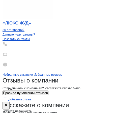
«ЛЮКС ФУД»
30 объявлений
Контакты
компании
Хуурре
+7(800)000-00-..
Данные неактуальны?
Показать контакты
Бренды
Вакансии в
компани
Хуурре
Хуурре
Избранные вакансии
Избранные резюме
Новости o
Хуурре, ООО
Хуурре
Отзывы
о компании
Сотрудничали с компанией? Расскажите как это было!
Правила публикации отзывов
Добавить отзыв
Форма обратной связи о неточностях н
Хуурре
Расскажите
о компании
Укажите неточность
Начните отзыв с выставления оценки