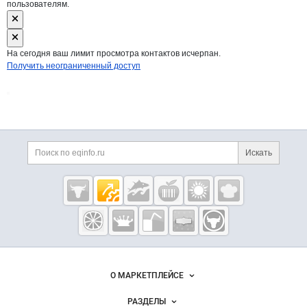
пользователям.
На сегодня ваш лимит просмотра контактов исчерпан.
Получить неограниченный доступ
Дополнительная информация
Поиск по сайту и ссы
Искать
Cсылки на полезные проекты
Eqinfo.ru —
пищевое
оборудование
и упаковка
Важные разделы и контакты
Навигация по сайту
О МАРКЕТПЛЕЙСЕ
Новости Eqinfo.ru
РАЗДЕЛЫ