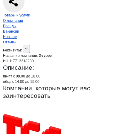
Навигация по странице
компании
Хуур
Товары и услуги
О компании
Бренды
Вакансии
Новости
Отзывы
О компании
Хуурре
Реквизиты
компании
Хуурре
Реквизиты:
Название компании:
Хуурре
ИНН:
7713318230
Описание:
пн-пт с 09.00 до 18.00

обед с 14.00 до 15.00
Компании, которые могут вас
заинтересовать