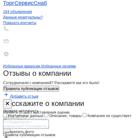
ТоргСервисСнаб
164 объявления
Контакты
компании
Харьков-Прибор
+7(800)000-00-..
Данные неактуальны?
Показать контакты
Бренды
Вакансии в
компани
Харьков-Прибор НПФ
Харьков-Прибор Н
Избранные вакансии
Избранные резюме
Новости o
Харьков-Прибор НПФ, ОО
Харьков-Прибор
Отзывы
о компании
Сотрудничали с компанией? Расскажите как это было!
Правила публикации отзывов
Добавить отзыв
Форма обратной связи о неточностях н
Харьков-Приб
Расскажите
о компании
Укажите неточность
Начните отзыв с выставления оценки
Контактные данные
Описание, товары
Компания не существует
Отмена
Опубликовать
Прикрепить фото
Правила публикации отзывов