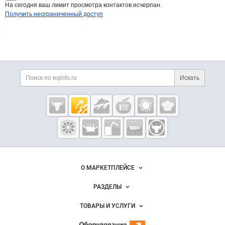
На сегодня ваш лимит просмотра контактов исчерпан.
Получить неограниченный доступ
Дополнительная информация
Поиск по сайту и ссы
Искать
Cсылки на полезные проекты
Eqinfo.ru —
пищевое
оборудование
и упаковка
Важные разделы и контакты
Навигация по сайту
О МАРКЕТПЛЕЙСЕ
Новости Eqinfo.ru
РАЗДЕЛЫ
Услуги и цены
Объявления
ТОВАРЫ И УСЛУГИ
Размещение рекламы
Новости рынка
Оборудование для пищепрома
Публичная оферта