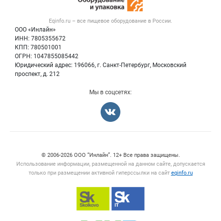
Вакансии
Тара и упаковка
Контактная информация
Блог
Eqinfo.ru – все
пищевое оборудование
в России.
Б/у оборудование
Политика обработки персональных данных
ООО «Инлайн»
Вакансии
Для СМИ
ИНН: 7805355672
КПП: 780501001
Информация о компаниях
ОГРН: 1047855085442
Добавить объявление
Юридический адрес: 196066, г. Санкт-Петербург, Московский
Карта объявлений
проспект, д. 212
Мы в соцсетях:
Счетчики, авторское право, логотипы
© 2006‑2026 ООО “Инлайн”. 12+ Все права защищены.
Использование информации, размещенной на данном сайте, допускается
только при размещении активной гиперссылки на сайт
eqinfo.ru