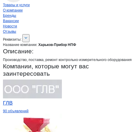
Навигация по странице
компании
Харь
Товары и услуги
О компании
Бренды
Вакансии
Новости
Отзывы
О компании
Харьков-Прибор НПФ
Реквизиты
компании
Харьков-Прибор НП
Реквизиты:
Название компании:
Харьков-Прибор НПФ
Описание:
Производство, поставка, ремонт контрольно-измерительного оборудования:
Компании, которые могут вас
заинтересовать
ГЛВ
90 объявлений