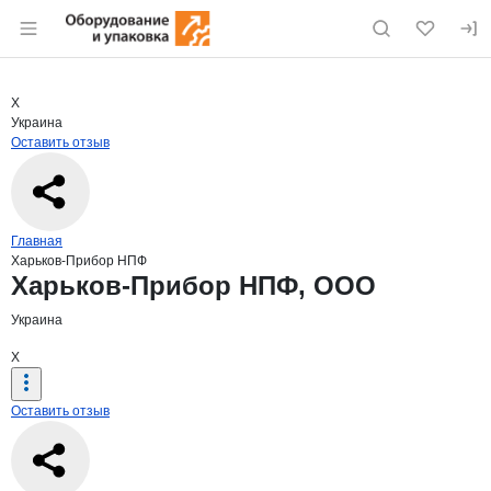
Раздел навигации по сайту eqinfo.ru
Краткая информация о компании
Харь
Страница компании
Харьков-
Страница компании
Харьков-Прибор НПФ, ООО
Х
Украина
Оставить отзыв
Навигация по сайту
Главная
Харьков-Прибор НПФ
Основная информация о компании
Харьков-Прибор НПФ, ООО
Украина
Х
Оставить отзыв