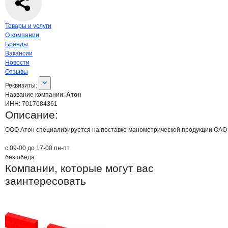
Навигация по странице
компании
Атон
Товары и услуги
О компании
Бренды
Вакансии
Новости
Отзывы
О компании
Атон
Реквизиты
компании
Атон
Реквизиты:
Название компании:
Атон
ИНН:
7017084361
Описание:
ООО Атон специализируется на поставке манометрической продукции ОАО М
с 09-00 до 17-00 пн-пт

без обеда
Компании, которые могут вас
заинтересовать