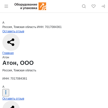
Раздел навигации по сайту eqinfo.ru
Краткая информация о компании
Атон
Страница компании
Атон, ОО
Страница компании
Атон, ООО
А
Россия, Томская область
ИНН: 7017084361
Оставить отзыв
Навигация по сайту
Главная
Атон
Основная информация о компании
Атон, ООО
Россия, Томская область
ИНН: 7017084361
А
Оставить отзыв