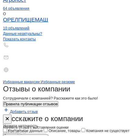
Агропост
64 объявления
О
ОРЕЛПИЩЕМАШ
10 объявлений
Контакты
компании
Атон
+7(800)000-00-..
Данные неактуальны?
Показать контакты
Бренды
Вакансии в
компани
Атон
Атон
Избранные вакансии
Избранные резюме
Новости o
Атон, ООО
Атон
Отзывы
о компании
Сотрудничали с компанией? Расскажите как это было!
Правила публикации отзывов
Добавить отзыв
Форма обратной связи о неточностях н
Атон
Расскажите
о компании
Укажите неточность
Начните отзыв с выставления оценки
Контактные данные
Описание, товары
Компания не существует
Отмена
Опубликовать