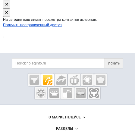
На сегодня ваш лимит просмотра контактов исчерпан.
Получить неограниченный доступ
Дополнительная информация
Поиск по сайту и ссы
Искать
Cсылки на полезные проекты
Eqinfo.ru —
пищевое
оборудование
и упаковка
Важные разделы и контакты
Навигация по сайту
О МАРКЕТПЛЕЙСЕ
Новости Eqinfo.ru
РАЗДЕЛЫ
Услуги и цены