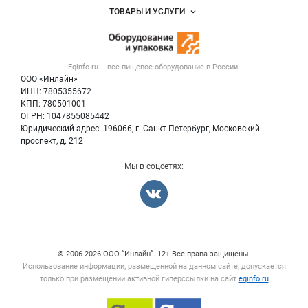
Объявления
ТОВАРЫ И УСЛУГИ
Размещение рекламы
Новости рынка
Оборудование для пищепрома
Публичная оферта
Вакансии
Тара и упаковка
Контактная информация
Блог
Eqinfo.ru – все
пищевое оборудование
в России.
Б/у оборудование
Политика обработки персональных данных
ООО «Инлайн»
Вакансии
Для СМИ
ИНН: 7805355672
КПП: 780501001
Информация о компаниях
ОГРН: 1047855085442
Добавить объявление
Юридический адрес: 196066, г. Санкт-Петербург, Московский
Карта объявлений
проспект, д. 212
Мы в соцсетях:
Счетчики, авторское право, логотипы
© 2006‑2026 ООО “Инлайн”. 12+ Все права защищены.
Использование информации, размещенной на данном сайте, допускается
только при размещении активной гиперссылки на сайт
eqinfo.ru