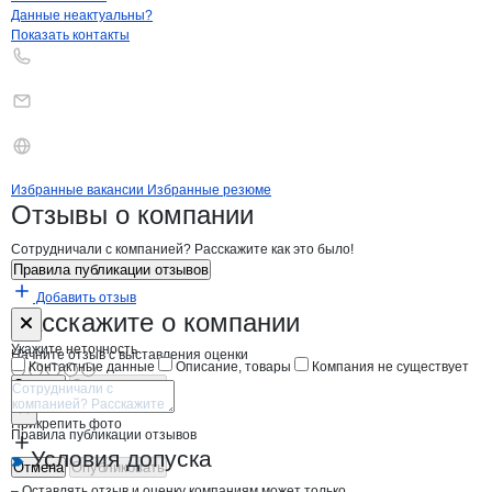
Контакты
компании
АналитПрибор
+7(800)000-00-..
Данные неактуальны?
Показать контакты
Бренды
Вакансии в
компани
АналитПрибор
АналитПрибор
Избранные вакансии
Избранные резюме
Новости o
АналитПрибор, ООО
АналитПрибор
Отзывы
о компании
Сотрудничали с компанией? Расскажите как это было!
Правила публикации отзывов
Добавить отзыв
Форма обратной связи о неточностях н
АналитПрибо
Расскажите
о компании
Укажите неточность
Начните отзыв с выставления оценки
Контактные данные
Описание, товары
Компания не существует
Отмена
Опубликовать
Прикрепить фото
Правила публикации отзывов
Условия допуска
Отмена
Опубликовать
– Оставлять отзыв и оценку компаниям может только