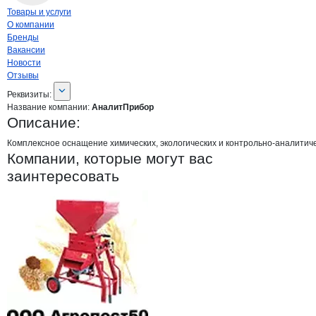
Навигация по странице
компании
Анал
Товары и услуги
О компании
Бренды
Вакансии
Новости
Отзывы
О компании
АналитПрибор
Реквизиты
компании
АналитПрибор
Реквизиты:
Название компании:
АналитПрибор
Описание:
Комплексное оснащение химических, экологических и контрольно-аналити
Компании, которые могут вас
заинтересовать