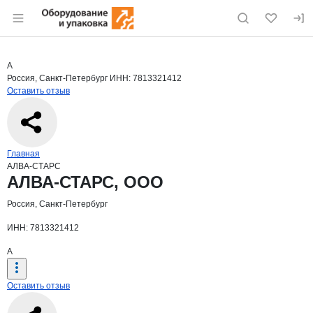
Раздел навигации по сайту eqinfo.ru
Краткая информация о компании
АЛВА
Страница компании
АЛВА-СТА
Страница компании
АЛВА-СТАРС, ООО
А
Россия, Санкт-Петербург
ИНН: 7813321412
Оставить отзыв
Навигация по сайту
Главная
АЛВА-СТАРС
Основная информация о компании
АЛВА-СТАРС, ООО
Россия, Санкт-Петербург
ИНН: 7813321412
А
Оставить отзыв