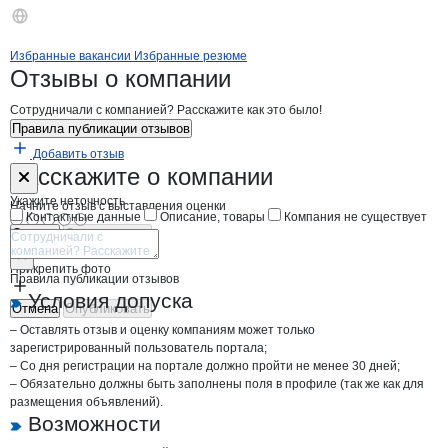
Бренды
Вакансии в
компани
АЛВА-СТАРС
АЛВА-СТАРС
Избранные вакансии
Избранные резюме
Новости o
АЛВА-СТАРС, ООО
АЛВА-СТАРС
Отзывы
о компании
Сотрудничали с компанией? Расскажите как это было!
Правила публикации отзывов
Добавить отзыв
Форма обратной связи о неточностях н
АЛВА-СТАРС
Расскажите
о компании
Укажите неточность
Начните отзыв с выставления оценки
Контактные данные
Описание, товары
Компания не существует
Отмена
Опубликовать
Прикрепить фото
Правила публикации отзывов
Условия допуска
Отмена
Опубликовать
– Оставлять отзыв и оценку компаниям может только
зарегистрированный пользователь портала;
– Со дня регистрации на портале должно пройти не менее 30 дней;
– Обязательно должны быть заполнены поля в профиле (так же как для
размещения объявлений).
Возможности