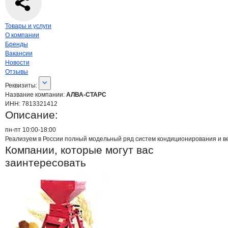
Навигация по странице
компании
АЛВ
Товары и услуги
О компании
Бренды
Вакансии
Новости
Отзывы
О компании
АЛВА-СТАРС
Реквизиты
компании
АЛВА-СТАРС
Реквизиты:
Название компании:
АЛВА-СТАРС
ИНН:
7813321412
Описание:
пн-пт 10:00-18:00

Реализуем в России полный модельный ряд систем кондиционирования и вент
Компании, которые могут вас
заинтересовать