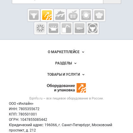
Cсылки на полезные проекты
Eqinfo.ru —
пищевое
оборудование
и упаковка
Важные разделы и контакты
Навигация по сайту
О МАРКЕТПЛЕЙСЕ
Новости Eqinfo.ru
РАЗДЕЛЫ
Услуги и цены
Объявления
ТОВАРЫ И УСЛУГИ
Размещение рекламы
Новости рынка
Оборудование для пищепрома
Публичная оферта
Вакансии
Тара и упаковка
Контактная информация
Блог
Eqinfo.ru – все
пищевое оборудование
в России.
Б/у оборудование
Политика обработки персональных данных
ООО «Инлайн»
Вакансии
Для СМИ
ИНН: 7805355672
КПП: 780501001
Информация о компаниях
ОГРН: 1047855085442
Добавить объявление
Юридический адрес: 196066, г. Санкт-Петербург, Московский
Карта объявлений
проспект, д. 212