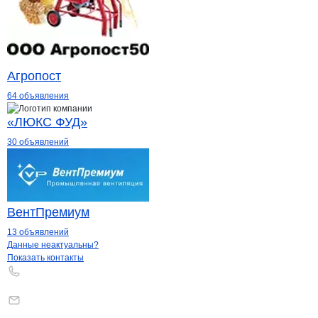
Агропост
64 объявления
«ЛЮКС ФУД»
30 объявлений
ВентПремиум
13 объявлений
Контакты
компании
АЛВА-СТАРС
+7(800)000-00-..
Данные неактуальны?
Показать контакты