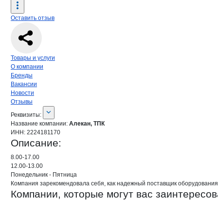
Оставить отзыв
Навигация по странице
компании
Але
Товары и услуги
О компании
Бренды
Вакансии
Новости
Отзывы
О компании
Алекан, ТПК
Реквизиты
компании
Алекан, ТПК
Реквизиты:
Название компании:
Алекан, ТПК
ИНН:
2224181170
Описание:
8.00-17.00

12.00-13.00

Понедельник - Пятница

Компания зарекомендовала себя, как надежный поставщик оборудования р
Компании, которые могут вас заинтересов