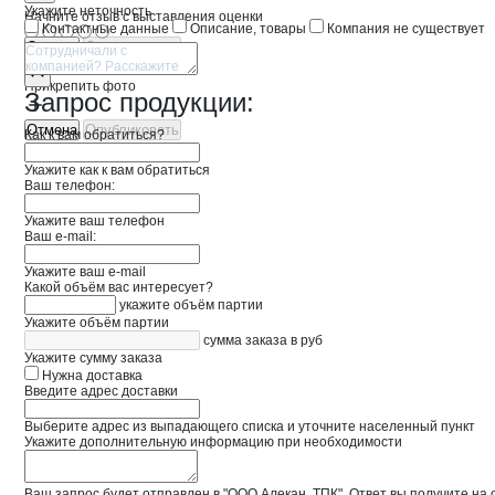
Укажите неточность
Начните отзыв с выставления оценки
Контактные данные
Описание, товары
Компания не существует
Отмена
Опубликовать
Прикрепить фото
Запрос продукции:
Отмена
Опубликовать
Как к вам обратиться?
Укажите как к вам обратиться
Ваш телефон:
Укажите ваш телефон
Ваш e-mail:
Укажите ваш e-mail
Какой объём вас интересует?
укажите объём партии
Укажите объём партии
сумма заказа в руб
Укажите сумму заказа
Нужна доставка
Введите адрес доставки
Выберите адрес из выпадающего списка и уточните населенный пункт
Укажите дополнительную информацию при необходимости
Ваш запрос будет отправлен в "ООО Алекан, ТПК". Ответ вы получите на 