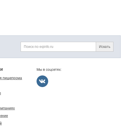
Искать
Поиск
ГИ
Мы в соцсетях:
ля пищепрома
е
омпаниях
ление
й