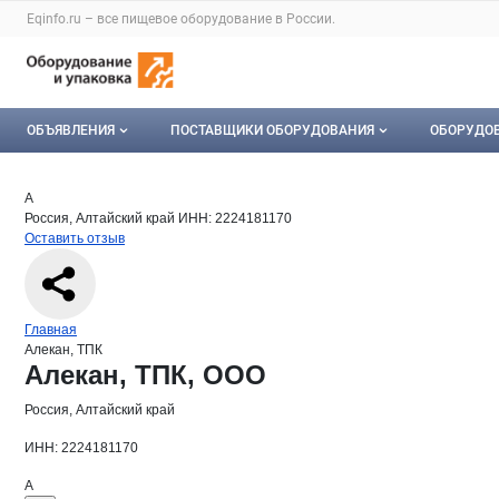
Раздел навигации по сайту eqinfo.ru
Eqinfo.ru – все
пищевое оборудование
в России.
Авторизация и меню пользователя
Навигация по разделам сайта eqinfo.ru
ОБЪЯВЛЕНИЯ
ПОСТАВЩИКИ ОБОРУДОВАНИЯ
ОБОРУДО
Все объявления
О каталоге компаний
Оборуд
Краткая информация о компании
Але
Страница компании
Алекан, 
Страница компании
Алекан, ТПК, ООО
А
Россия, Алтайский край
ИНН: 2224181170
Мои объявления
Каталог компаний
Мое об
Оставить отзыв
Моя компания
Платное размещение
Навигация по сайту
Главная
Алекан, ТПК
Основная информация о компании
Алекан, ТПК, ООО
Россия, Алтайский край
ИНН: 2224181170
А