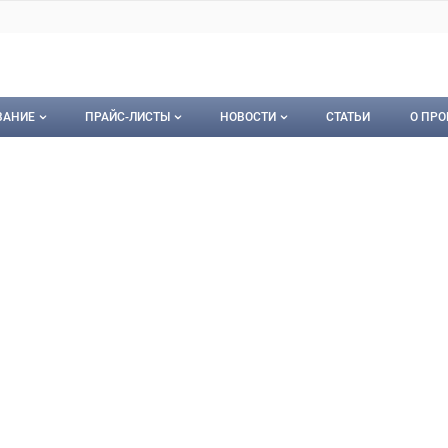
ВАНИЕ
ПРАЙС-ЛИСТЫ
НОВОСТИ
СТАТЬИ
О ПРО
ование
Мои прайс-листы
Новости
О пр
кан, ТПК
ТПК, ООО
орудование
Документы
Кон
Календарь событий
Пуб
Рекл
Карт
Кон