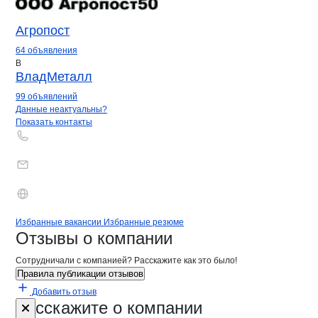
Агропост
64 объявления
В
ВладМеталл
99 объявлений
Контакты
компании
Алекан, ТПК
+7(800)000-00-..
Данные неактуальны?
Показать контакты
Бренды
Вакансии в
компани
Алекан, ТПК
Алекан, ТПК
Избранные вакансии
Избранные резюме
Новости o
Алекан, ТПК, ООО
Алекан, ТПК
Отзывы
о компании
Сотрудничали с компанией? Расскажите как это было!
Правила публикации отзывов
Добавить отзыв
Форма обратной связи о неточностях 
Алекан, ТПК
Расскажите
о компании