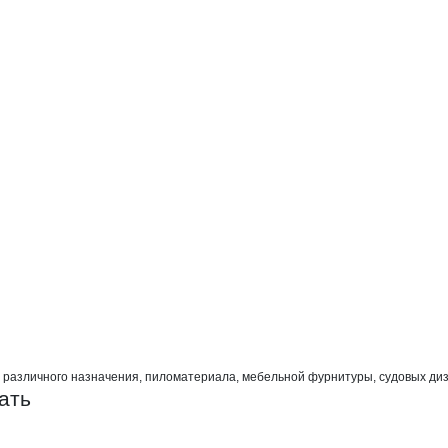
кан, ТПК
азличного назначения, пиломатериала, мебельной фурнитуры, судовых дизелей
ать