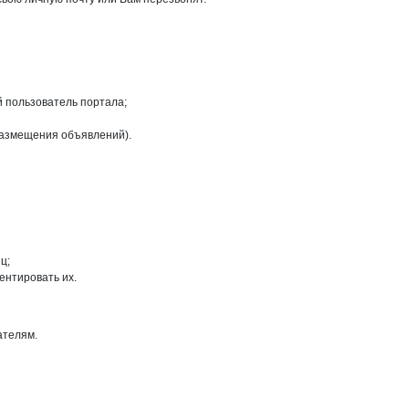
й пользователь портала;
размещения объявлений).
ц;
ентировать их.
ателям.