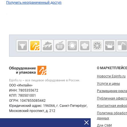
Получить неограниченный доступ
Дополнительная информация
Cсылки на полезные проекты
Eqinfo.ru —
пищевое
оборудование
Важные разделы и контакты
Навигация п
и упаковка
О МАРКЕТПЛЕЙС
Новости Eqinfo.ru
Eqinfo.ru – все
пищевое оборудование
в России.
Услуги и цены
ООО «Инлайн»
ИНН: 7805355672
Размещение рекл
КПП: 780501001
Публичная оферт
ОГРН: 1047855085442
Юридический адрес: 196066, г. Санкт-Петербург,
Контактная инфо
Московский проспект, д. 212
Политика обрабо
данных
Для СМИ