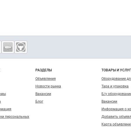
о сайту
Е
РАЗДЕЛЫ
ТОВАРЫ И УСЛУ
Объявления
Оборудование д
Новости рынка
Тара и упаковка
амы
Вакансии
Б/у оборудовани
а
Блог
Вакансии
рмация
Информация о к
тки персональных
Добавить объяв
Карта объявлени